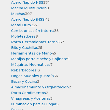
productos
374
Acero Rápido HSS
374
8
productos
Mecha Multifunción
8
307
productos
Mechas
307
productos
45
Acero Rápido (HSS)
45
227
productos
Metal Duro
227
productos
33
Con Lubricación Interna
33
8
productos
Moleteadores
8
productos
567
Porta Herramientas Torno
567
25
productos
Bits y Cuchillas
25
productos
45
Herramientas de Mano
45
productos
9
Manijas porta Macho y Cojinete
9
7
productos
Máquinas Neumáticas
7
13
productos
Rebarbadores
13
productos
34
Hogar, Muebles y Jardín
34
2
productos
Bazar y Cocina
2
productos
2
Almacenamiento y Organización
2
2
productos
Porta Condimentos
2
productos
2
Vinagreras y Aceiteras
2
productos
6
Iluminación para el Hogar
6
4
productos
Focos
4