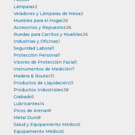
productos
2
Lámparas
2
productos
2
Veladores y Lámparas de Mesa
2
26
productos
Muebles para el Hogar
26
productos
26
Accesorios y Repuestos
26
productos
26
Ruedas para Carritos y Muebles
26
1
productos
Industrias y Oficinas
1
1
producto
Seguridad Laboral
1
producto
1
Protección Personal
1
producto
1
Visores de Protección Facial
1
7
producto
Instrumentos de Medición
7
31
productos
Madera & Router
31
productos
21
Productos de Liquidación
21
38
productos
Productos Industriales
38
5
productos
Grabado
5
productos
14
Lubricantes
14
productos
8
Picos de Arenar
8
8
productos
Metal Duro
8
productos
5
Salud y Equipamiento Médico
5
5
productos
Equipamiento Médico
5