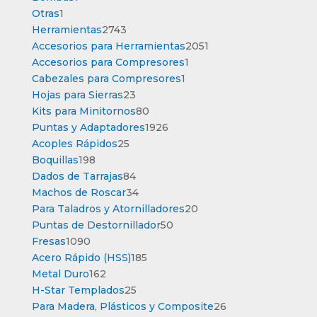
1
producto
Otras
1
producto
2743
Herramientas
2743
productos
2051
Accesorios para Herramientas
2051
1
productos
Accesorios para Compresores
1
1
producto
Cabezales para Compresores
1
23
producto
Hojas para Sierras
23
productos
80
Kits para Minitornos
80
productos
1926
Puntas y Adaptadores
1926
25
productos
Acoples Rápidos
25
198
productos
Boquillas
198
productos
84
Dados de Tarrajas
84
productos
34
Machos de Roscar
34
productos
20
Para Taladros y Atornilladores
20
50
productos
Puntas de Destornillador
50
1090
productos
Fresas
1090
productos
185
Acero Rápido (HSS)
185
162
productos
Metal Duro
162
productos
25
H-Star Templados
25
productos
26
Para Madera, Plásticos y Composite
26