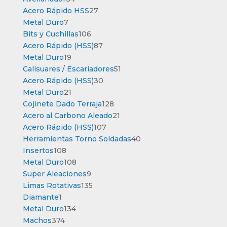
productos
27
Acero Rápido HSS
27
7
productos
Metal Duro
7
productos
106
Bits y Cuchillas
106
productos
87
Acero Rápido (HSS)
87
19
productos
Metal Duro
19
productos
51
Calisuares / Escariadores
51
30
productos
Acero Rápido (HSS)
30
21
productos
Metal Duro
21
productos
128
Cojinete Dado Terraja
128
productos
21
Acero al Carbono Aleado
21
107
productos
Acero Rápido (HSS)
107
productos
40
Herramientas Torno Soldadas
40
108
productos
Insertos
108
productos
108
Metal Duro
108
productos
9
Super Aleaciones
9
productos
135
Limas Rotativas
135
1
productos
Diamante
1
producto
134
Metal Duro
134
374
productos
Machos
374