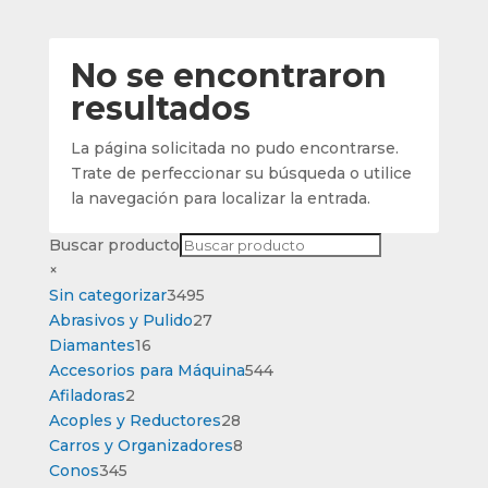
No se encontraron
resultados
La página solicitada no pudo encontrarse.
Trate de perfeccionar su búsqueda o utilice
la navegación para localizar la entrada.
Buscar producto
×
3495
Sin categorizar
3495
productos
27
Abrasivos y Pulido
27
16
productos
Diamantes
16
productos
544
Accesorios para Máquina
544
2
productos
Afiladoras
2
productos
28
Acoples y Reductores
28
productos
8
Carros y Organizadores
8
345
productos
Conos
345