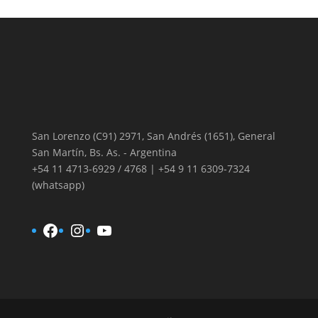
San Lorenzo (C91) 2971, San Andrés (1651), General
San Martín, Bs. As. - Argentina
+54 11 4713-6929 / 4768 | +54 9 11 6309-7324
(whatsapp)
Facebook
Instagram
YouTube