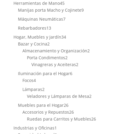
productos
45
Herramientas de Mano
45
productos
9
Manijas porta Macho y Cojinete
9
productos
7
Máquinas Neumáticas
7
productos
13
Rebarbadores
13
productos
34
Hogar, Muebles y Jardín
34
2
productos
Bazar y Cocina
2
productos
2
Almacenamiento y Organización
2
2
productos
Porta Condimentos
2
productos
2
Vinagreras y Aceiteras
2
productos
6
Iluminación para el Hogar
6
4
productos
Focos
4
productos
2
Lámparas
2
productos
2
Veladores y Lámparas de Mesa
2
productos
26
Muebles para el Hogar
26
productos
26
Accesorios y Repuestos
26
productos
26
Ruedas para Carritos y Muebles
26
productos
1
Industrias y Oficinas
1