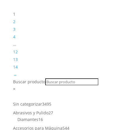
1
2
3
4
…
12
13
14
→
Buscar producto
×
3495
Sin categorizar
3495
productos
27
Abrasivos y Pulido
27
16
productos
Diamantes
16
productos
544
Accesorios para Máquina
544