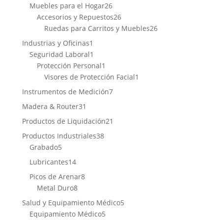
productos
26
Muebles para el Hogar
26
productos
26
Accesorios y Repuestos
26
productos
26
Ruedas para Carritos y Muebles
26
productos
1
Industrias y Oficinas
1
producto
1
Seguridad Laboral
1
producto
1
Protección Personal
1
producto
1
Visores de Protección Facial
1
producto
7
Instrumentos de Medición
7
productos
31
Madera & Router
31
productos
21
Productos de Liquidación
21
productos
38
Productos Industriales
38
5
productos
Grabado
5
productos
14
Lubricantes
14
productos
8
Picos de Arenar
8
8
productos
Metal Duro
8
productos
5
Salud y Equipamiento Médico
5
5
productos
Equipamiento Médico
5