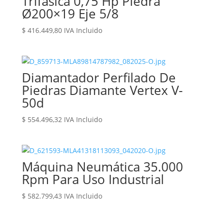
Trifásica 0,75 Hp Piedra
Ø200×19 Eje 5/8
$
416.449,80
IVA Incluido
Diamantador Perfilado De
Piedras Diamante Vertex V-
50d
$
554.496,32
IVA Incluido
Máquina Neumática 35.000
Rpm Para Uso Industrial
$
582.799,43
IVA Incluido