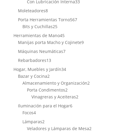
productos
33
Con Lubricación Interna
33
productos
8
Moleteadores
8
productos
567
Porta Herramientas Torno
567
25
productos
Bits y Cuchillas
25
productos
45
Herramientas de Mano
45
productos
9
Manijas porta Macho y Cojinete
9
productos
7
Máquinas Neumáticas
7
productos
13
Rebarbadores
13
productos
34
Hogar, Muebles y Jardín
34
2
productos
Bazar y Cocina
2
productos
2
Almacenamiento y Organización
2
2
productos
Porta Condimentos
2
productos
2
Vinagreras y Aceiteras
2
productos
6
Iluminación para el Hogar
6
4
productos
Focos
4
productos
2
Lámparas
2
productos
2
Veladores y Lámparas de Mesa
2