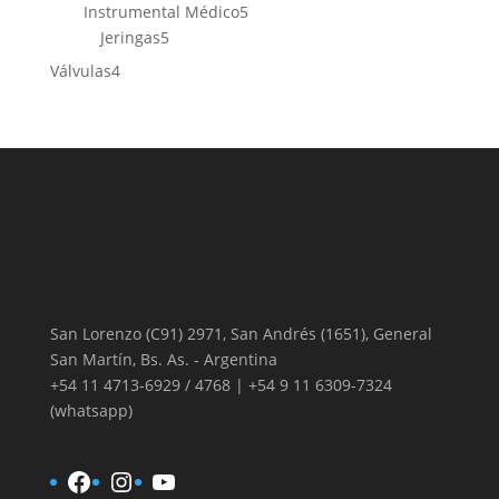
productos
5
Instrumental Médico
5
5
productos
Jeringas
5
productos
4
Válvulas
4
productos
San Lorenzo (C91) 2971, San Andrés (1651), General
San Martín, Bs. As. - Argentina
+54 11 4713-6929 / 4768 | +54 9 11 6309-7324
(whatsapp)
Facebook
Instagram
YouTube