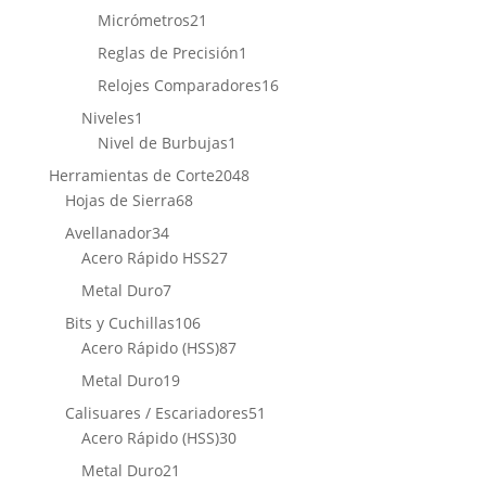
productos
21
Micrómetros
21
productos
1
Reglas de Precisión
1
producto
16
Relojes Comparadores
16
productos
1
Niveles
1
producto
1
Nivel de Burbujas
1
producto
2048
Herramientas de Corte
2048
68
productos
Hojas de Sierra
68
productos
34
Avellanador
34
productos
27
Acero Rápido HSS
27
productos
7
Metal Duro
7
productos
106
Bits y Cuchillas
106
productos
87
Acero Rápido (HSS)
87
productos
19
Metal Duro
19
productos
51
Calisuares / Escariadores
51
30
productos
Acero Rápido (HSS)
30
productos
21
Metal Duro
21