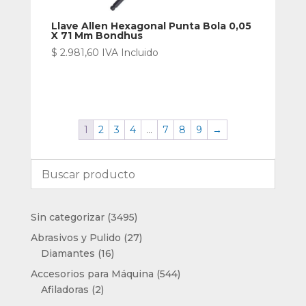
Llave Allen Hexagonal Punta Bola 0,05
X 71 Mm Bondhus
$
2.981,60
IVA Incluido
1
2
3
4
…
7
8
9
→
3495
Sin categorizar
3495
productos
27
Abrasivos y Pulido
27
16
productos
Diamantes
16
productos
544
Accesorios para Máquina
544
2
productos
Afiladoras
2
productos