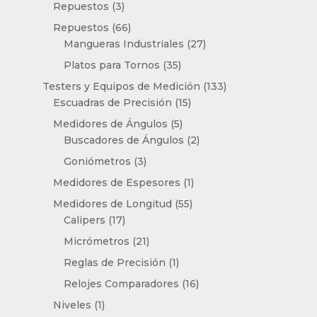
productos
3
Repuestos
3
productos
66
Repuestos
66
productos
27
Mangueras Industriales
27
productos
35
Platos para Tornos
35
productos
133
Testers y Equipos de Medición
133
15
productos
Escuadras de Precisión
15
productos
5
Medidores de Ángulos
5
productos
2
Buscadores de Ángulos
2
productos
3
Goniómetros
3
productos
1
Medidores de Espesores
1
producto
55
Medidores de Longitud
55
17
productos
Calipers
17
productos
21
Micrómetros
21
productos
1
Reglas de Precisión
1
producto
16
Relojes Comparadores
16
productos
1
Niveles
1