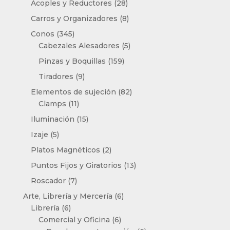
28
Acoples y Reductores
28
productos
8
Carros y Organizadores
8
productos
345
Conos
345
productos
5
Cabezales Alesadores
5
productos
159
Pinzas y Boquillas
159
productos
9
Tiradores
9
productos
82
Elementos de sujeción
82
11
productos
Clamps
11
productos
15
Iluminación
15
productos
5
Izaje
5
productos
2
Platos Magnéticos
2
productos
13
Puntos Fijos y Giratorios
13
productos
7
Roscador
7
productos
6
Arte, Librería y Mercería
6
6
productos
Librería
6
productos
6
Comercial y Oficina
6