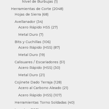
producto
1
Nivel de Burbujas
1
producto
2048
Herramientas de Corte
2048
68
productos
Hojas de Sierra
68
productos
34
Avellanador
34
productos
27
Acero Rápido HSS
27
productos
7
Metal Duro
7
productos
106
Bits y Cuchillas
106
productos
87
Acero Rápido (HSS)
87
productos
19
Metal Duro
19
productos
51
Calisuares / Escariadores
51
30
productos
Acero Rápido (HSS)
30
productos
21
Metal Duro
21
productos
128
Cojinete Dado Terraja
128
productos
21
Acero al Carbono Aleado
21
productos
107
Acero Rápido (HSS)
107
productos
40
Herramientas Torno Soldadas
40
productos