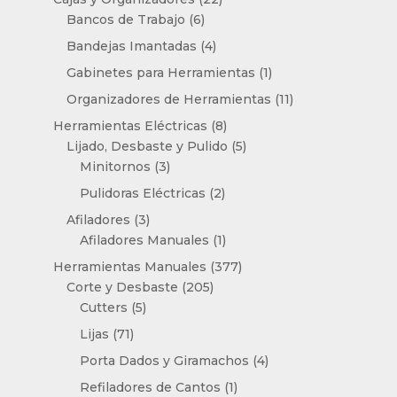
6
productos
Bancos de Trabajo
6
productos
4
Bandejas Imantadas
4
productos
1
Gabinetes para Herramientas
1
producto
11
Organizadores de Herramientas
11
productos
8
Herramientas Eléctricas
8
productos
5
Lijado, Desbaste y Pulido
5
3
productos
Minitornos
3
productos
2
Pulidoras Eléctricas
2
productos
3
Afiladores
3
productos
1
Afiladores Manuales
1
producto
377
Herramientas Manuales
377
205
productos
Corte y Desbaste
205
5
productos
Cutters
5
productos
71
Lijas
71
productos
4
Porta Dados y Giramachos
4
productos
1
Refiladores de Cantos
1