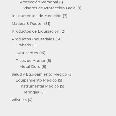
producto
1
Protección Personal
1
producto
1
Visores de Protección Facial
1
producto
7
Instrumentos de Medición
7
productos
31
Madera & Router
31
productos
21
Productos de Liquidación
21
productos
38
Productos Industriales
38
5
productos
Grabado
5
productos
14
Lubricantes
14
productos
8
Picos de Arenar
8
8
productos
Metal Duro
8
productos
5
Salud y Equipamiento Médico
5
5
productos
Equipamiento Médico
5
productos
5
Instrumental Médico
5
5
productos
Jeringas
5
productos
4
Válvulas
4
productos