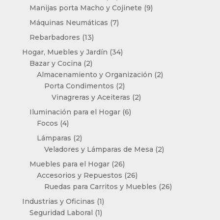
productos
9
Manijas porta Macho y Cojinete
9
productos
7
Máquinas Neumáticas
7
productos
13
Rebarbadores
13
productos
34
Hogar, Muebles y Jardín
34
2
productos
Bazar y Cocina
2
productos
2
Almacenamiento y Organización
2
2
productos
Porta Condimentos
2
productos
2
Vinagreras y Aceiteras
2
productos
6
Iluminación para el Hogar
6
4
productos
Focos
4
productos
2
Lámparas
2
productos
2
Veladores y Lámparas de Mesa
2
productos
26
Muebles para el Hogar
26
productos
26
Accesorios y Repuestos
26
productos
26
Ruedas para Carritos y Muebles
26
productos
1
Industrias y Oficinas
1
1
producto
Seguridad Laboral
1