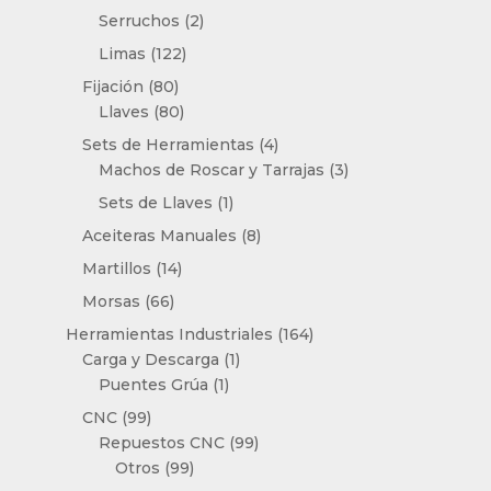
producto
2
Serruchos
2
productos
122
Limas
122
productos
80
Fijación
80
productos
80
Llaves
80
productos
4
Sets de Herramientas
4
productos
3
Machos de Roscar y Tarrajas
3
productos
1
Sets de Llaves
1
producto
8
Aceiteras Manuales
8
productos
14
Martillos
14
productos
66
Morsas
66
productos
164
Herramientas Industriales
164
1
productos
Carga y Descarga
1
1
producto
Puentes Grúa
1
producto
99
CNC
99
productos
99
Repuestos CNC
99
99
productos
Otros
99