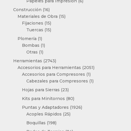
productos
6
Papeles para Impresión
6
productos
16
Construcción
16
productos
15
Materiales de Obra
15
15
productos
Fijaciones
15
productos
15
Tuercas
15
productos
1
Plomería
1
producto
1
Bombas
1
1
producto
Otras
1
producto
2743
Herramientas
2743
productos
2051
Accesorios para Herramientas
2051
1
productos
Accesorios para Compresores
1
producto
1
Cabezales para Compresores
1
producto
23
Hojas para Sierras
23
productos
80
Kits para Minitornos
80
productos
1926
Puntas y Adaptadores
1926
25
productos
Acoples Rápidos
25
productos
198
Boquillas
198
productos