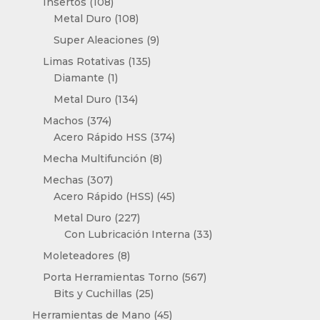
108
Insertos
108
productos
108
Metal Duro
108
productos
9
Super Aleaciones
9
productos
135
Limas Rotativas
135
1
productos
Diamante
1
producto
134
Metal Duro
134
productos
374
Machos
374
productos
374
Acero Rápido HSS
374
productos
8
Mecha Multifunción
8
productos
307
Mechas
307
productos
45
Acero Rápido (HSS)
45
productos
227
Metal Duro
227
productos
33
Con Lubricación Interna
33
productos
8
Moleteadores
8
productos
567
Porta Herramientas Torno
567
25
productos
Bits y Cuchillas
25
productos
45
Herramientas de Mano
45