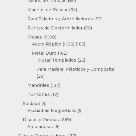
84
Dados de Tarrajas
84
productos
34
Machos de Roscar
34
productos
20
Para Taladros y Atornilladores
20
productos
50
Puntas de Destornillador
50
productos
1090
Fresas
1090
productos
185
Acero Rápido (HSS)
185
productos
162
Metal Duro
162
productos
25
H-Star Templados
25
productos
Para Madera, Plásticos y Composite
26
26
productos
137
Mandriles
137
productos
17
Punzones
17
productos
5
Soldado
5
productos
5
Escuadras Magnéticas
5
productos
289
Discos y Piedras
289
8
productos
Amoladoras
8
productos
22
Cajas y Organizadores
22