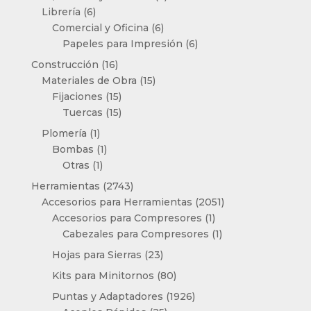
6
productos
Librería
6
productos
6
Comercial y Oficina
6
productos
6
Papeles para Impresión
6
productos
16
Construcción
16
productos
15
Materiales de Obra
15
15
productos
Fijaciones
15
productos
15
Tuercas
15
productos
1
Plomería
1
producto
1
Bombas
1
1
producto
Otras
1
producto
2743
Herramientas
2743
productos
2051
Accesorios para Herramientas
2051
1
productos
Accesorios para Compresores
1
producto
1
Cabezales para Compresores
1
producto
23
Hojas para Sierras
23
productos
80
Kits para Minitornos
80
productos
1926
Puntas y Adaptadores
1926