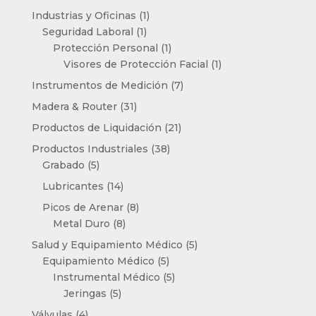
productos
1
Industrias y Oficinas
1
1
producto
Seguridad Laboral
1
producto
1
Protección Personal
1
producto
1
Visores de Protección Facial
1
producto
7
Instrumentos de Medición
7
productos
31
Madera & Router
31
productos
21
Productos de Liquidación
21
productos
38
Productos Industriales
38
5
productos
Grabado
5
productos
14
Lubricantes
14
productos
8
Picos de Arenar
8
8
productos
Metal Duro
8
productos
5
Salud y Equipamiento Médico
5
5
productos
Equipamiento Médico
5
productos
5
Instrumental Médico
5
5
productos
Jeringas
5
productos
4
Válvulas
4