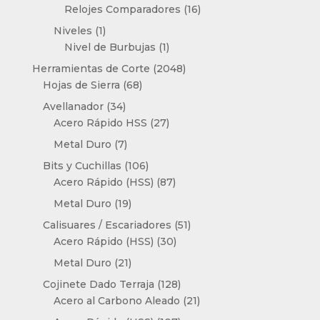
producto
16
Relojes Comparadores
16
productos
1
Niveles
1
producto
1
Nivel de Burbujas
1
producto
2048
Herramientas de Corte
2048
68
productos
Hojas de Sierra
68
productos
34
Avellanador
34
productos
27
Acero Rápido HSS
27
productos
7
Metal Duro
7
productos
106
Bits y Cuchillas
106
productos
87
Acero Rápido (HSS)
87
productos
19
Metal Duro
19
productos
51
Calisuares / Escariadores
51
30
productos
Acero Rápido (HSS)
30
productos
21
Metal Duro
21
productos
128
Cojinete Dado Terraja
128
productos
21
Acero al Carbono Aleado
21
productos