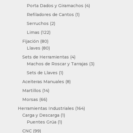
productos
4
Porta Dados y Giramachos
4
productos
1
Refiladores de Cantos
1
producto
2
Serruchos
2
productos
122
Limas
122
productos
80
Fijación
80
productos
80
Llaves
80
productos
4
Sets de Herramientas
4
productos
3
Machos de Roscar y Tarrajas
3
productos
1
Sets de Llaves
1
producto
8
Aceiteras Manuales
8
productos
14
Martillos
14
productos
66
Morsas
66
productos
164
Herramientas Industriales
164
1
productos
Carga y Descarga
1
1
producto
Puentes Grúa
1
producto
99
CNC
99