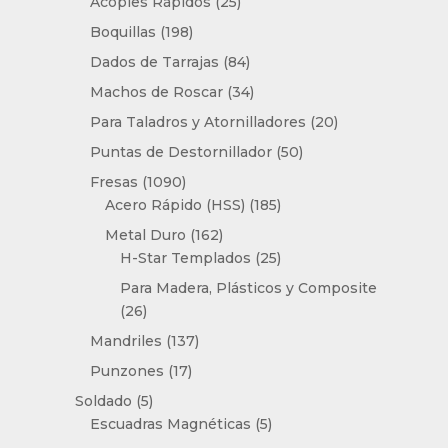
25
productos
Acoples Rápidos
25
productos
198
Boquillas
198
productos
84
Dados de Tarrajas
84
productos
34
Machos de Roscar
34
productos
20
Para Taladros y Atornilladores
20
productos
50
Puntas de Destornillador
50
productos
1090
Fresas
1090
productos
185
Acero Rápido (HSS)
185
productos
162
Metal Duro
162
productos
25
H-Star Templados
25
productos
Para Madera, Plásticos y Composite
26
26
productos
137
Mandriles
137
productos
17
Punzones
17
productos
5
Soldado
5
productos
5
Escuadras Magnéticas
5
productos