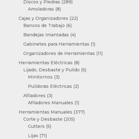
289
Discos y Piedras
289
8
productos
Amoladoras
8
productos
22
Cajas y Organizadores
22
6
productos
Bancos de Trabajo
6
productos
4
Bandejas Imantadas
4
productos
1
Gabinetes para Herramientas
1
producto
11
Organizadores de Herramientas
11
productos
8
Herramientas Eléctricas
8
productos
5
Lijado, Desbaste y Pulido
5
3
productos
Minitornos
3
productos
2
Pulidoras Eléctricas
2
productos
3
Afiladores
3
productos
1
Afiladores Manuales
1
producto
377
Herramientas Manuales
377
205
productos
Corte y Desbaste
205
5
productos
Cutters
5
productos
71
Lijas
71