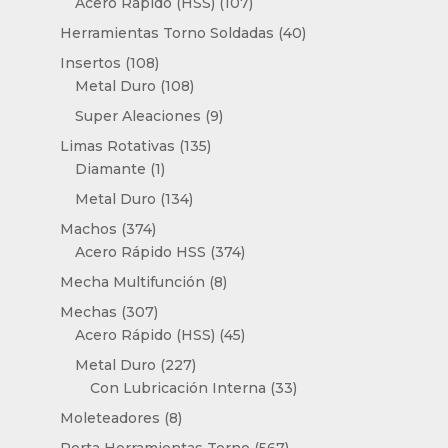
107
Acero Rápido (HSS)
107
productos
40
Herramientas Torno Soldadas
40
productos
108
Insertos
108
productos
108
Metal Duro
108
productos
9
Super Aleaciones
9
productos
135
Limas Rotativas
135
1
productos
Diamante
1
producto
134
Metal Duro
134
productos
374
Machos
374
productos
374
Acero Rápido HSS
374
productos
8
Mecha Multifunción
8
productos
307
Mechas
307
productos
45
Acero Rápido (HSS)
45
productos
227
Metal Duro
227
productos
33
Con Lubricación Interna
33
productos
8
Moleteadores
8
productos
567
Porta Herramientas Torno
567