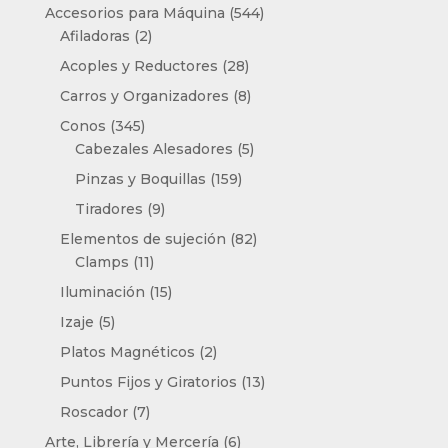
productos
544
Accesorios para Máquina
544
2
productos
Afiladoras
2
productos
28
Acoples y Reductores
28
productos
8
Carros y Organizadores
8
productos
345
Conos
345
productos
5
Cabezales Alesadores
5
productos
159
Pinzas y Boquillas
159
productos
9
Tiradores
9
productos
82
Elementos de sujeción
82
11
productos
Clamps
11
productos
15
Iluminación
15
productos
5
Izaje
5
productos
2
Platos Magnéticos
2
productos
13
Puntos Fijos y Giratorios
13
productos
7
Roscador
7
productos
6
Arte, Librería y Mercería
6