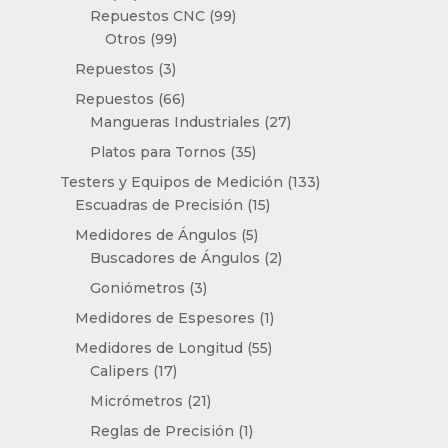
productos
99
Repuestos CNC
99
99
productos
Otros
99
productos
3
Repuestos
3
productos
66
Repuestos
66
productos
27
Mangueras Industriales
27
productos
35
Platos para Tornos
35
productos
133
Testers y Equipos de Medición
133
15
productos
Escuadras de Precisión
15
productos
5
Medidores de Ángulos
5
productos
2
Buscadores de Ángulos
2
productos
3
Goniómetros
3
productos
1
Medidores de Espesores
1
producto
55
Medidores de Longitud
55
17
productos
Calipers
17
productos
21
Micrómetros
21
productos
1
Reglas de Precisión
1