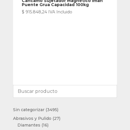
Cancamo Sujetador Magnético Iman
Puente Grua Capacidad 100kg
$
915.848,24
IVA Incluido
3495
Sin categorizar
3495
productos
27
Abrasivos y Pulido
27
16
productos
Diamantes
16