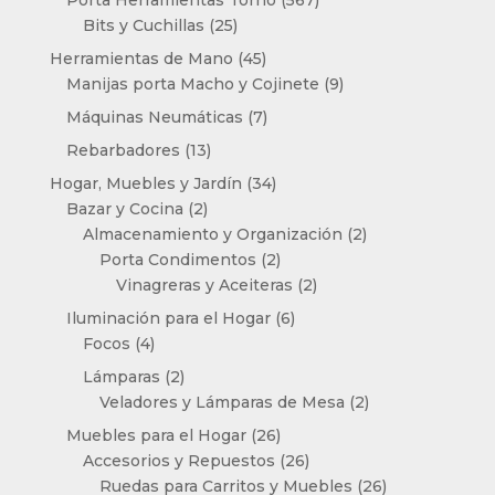
25
productos
Bits y Cuchillas
25
productos
45
Herramientas de Mano
45
productos
9
Manijas porta Macho y Cojinete
9
productos
7
Máquinas Neumáticas
7
productos
13
Rebarbadores
13
productos
34
Hogar, Muebles y Jardín
34
2
productos
Bazar y Cocina
2
productos
2
Almacenamiento y Organización
2
2
productos
Porta Condimentos
2
productos
2
Vinagreras y Aceiteras
2
productos
6
Iluminación para el Hogar
6
4
productos
Focos
4
productos
2
Lámparas
2
productos
2
Veladores y Lámparas de Mesa
2
productos
26
Muebles para el Hogar
26
productos
26
Accesorios y Repuestos
26
productos
26
Ruedas para Carritos y Muebles
26