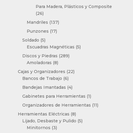
productos
Para Madera, Plásticos y Composite
26
26
productos
137
Mandriles
137
productos
17
Punzones
17
productos
5
Soldado
5
productos
5
Escuadras Magnéticas
5
productos
289
Discos y Piedras
289
8
productos
Amoladoras
8
productos
22
Cajas y Organizadores
22
6
productos
Bancos de Trabajo
6
productos
4
Bandejas Imantadas
4
productos
1
Gabinetes para Herramientas
1
producto
11
Organizadores de Herramientas
11
productos
8
Herramientas Eléctricas
8
productos
5
Lijado, Desbaste y Pulido
5
3
productos
Minitornos
3