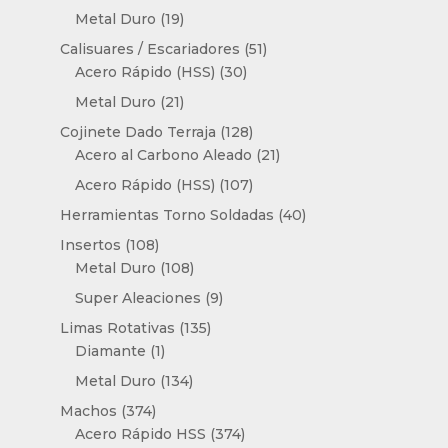
productos
19
Metal Duro
19
productos
51
Calisuares / Escariadores
51
30
productos
Acero Rápido (HSS)
30
productos
21
Metal Duro
21
productos
128
Cojinete Dado Terraja
128
productos
21
Acero al Carbono Aleado
21
productos
107
Acero Rápido (HSS)
107
productos
40
Herramientas Torno Soldadas
40
productos
108
Insertos
108
productos
108
Metal Duro
108
productos
9
Super Aleaciones
9
productos
135
Limas Rotativas
135
1
productos
Diamante
1
producto
134
Metal Duro
134
productos
374
Machos
374
productos
374
Acero Rápido HSS
374