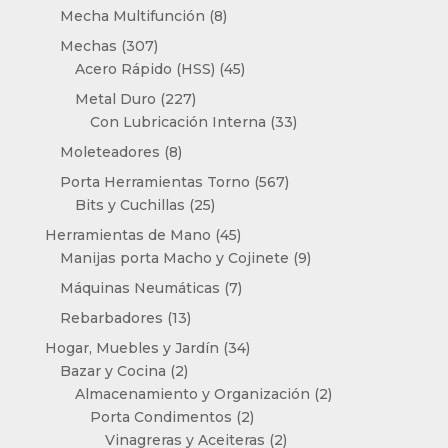
productos
8
Mecha Multifunción
8
productos
307
Mechas
307
productos
45
Acero Rápido (HSS)
45
productos
227
Metal Duro
227
productos
33
Con Lubricación Interna
33
productos
8
Moleteadores
8
productos
567
Porta Herramientas Torno
567
25
productos
Bits y Cuchillas
25
productos
45
Herramientas de Mano
45
productos
9
Manijas porta Macho y Cojinete
9
productos
7
Máquinas Neumáticas
7
productos
13
Rebarbadores
13
productos
34
Hogar, Muebles y Jardín
34
2
productos
Bazar y Cocina
2
productos
2
Almacenamiento y Organización
2
2
productos
Porta Condimentos
2
productos
2
Vinagreras y Aceiteras
2