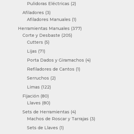
productos
2
Pulidoras Eléctricas
2
productos
3
Afiladores
3
productos
1
Afiladores Manuales
1
producto
377
Herramientas Manuales
377
205
productos
Corte y Desbaste
205
5
productos
Cutters
5
productos
71
Lijas
71
productos
4
Porta Dados y Giramachos
4
productos
1
Refiladores de Cantos
1
producto
2
Serruchos
2
productos
122
Limas
122
productos
80
Fijación
80
productos
80
Llaves
80
productos
4
Sets de Herramientas
4
productos
3
Machos de Roscar y Tarrajas
3
productos
1
Sets de Llaves
1