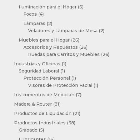
productos
6
Iluminación para el Hogar
6
4
productos
Focos
4
productos
2
Lámparas
2
productos
2
Veladores y Lámparas de Mesa
2
productos
26
Muebles para el Hogar
26
productos
26
Accesorios y Repuestos
26
productos
26
Ruedas para Carritos y Muebles
26
productos
1
Industrias y Oficinas
1
1
producto
Seguridad Laboral
1
producto
1
Protección Personal
1
producto
1
Visores de Protección Facial
1
producto
7
Instrumentos de Medición
7
productos
31
Madera & Router
31
productos
21
Productos de Liquidación
21
productos
38
Productos Industriales
38
5
productos
Grabado
5
productos
14
Lubricantes
14