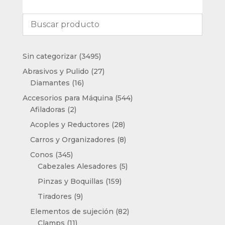
3495
Sin categorizar
3495
productos
27
Abrasivos y Pulido
27
16
productos
Diamantes
16
productos
544
Accesorios para Máquina
544
2
productos
Afiladoras
2
productos
28
Acoples y Reductores
28
productos
8
Carros y Organizadores
8
productos
345
Conos
345
productos
5
Cabezales Alesadores
5
productos
159
Pinzas y Boquillas
159
productos
9
Tiradores
9
productos
82
Elementos de sujeción
82
11
productos
Clamps
11