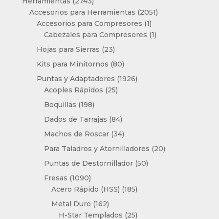
2743
Herramientas
2743
productos
2051
Accesorios para Herramientas
2051
1
productos
Accesorios para Compresores
1
producto
1
Cabezales para Compresores
1
producto
23
Hojas para Sierras
23
productos
80
Kits para Minitornos
80
productos
1926
Puntas y Adaptadores
1926
25
productos
Acoples Rápidos
25
productos
198
Boquillas
198
productos
84
Dados de Tarrajas
84
productos
34
Machos de Roscar
34
productos
20
Para Taladros y Atornilladores
20
productos
50
Puntas de Destornillador
50
productos
1090
Fresas
1090
productos
185
Acero Rápido (HSS)
185
productos
162
Metal Duro
162
productos
25
H-Star Templados
25