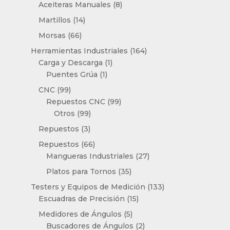
producto
8
Aceiteras Manuales
8
productos
14
Martillos
14
productos
66
Morsas
66
productos
164
Herramientas Industriales
164
1
productos
Carga y Descarga
1
1
producto
Puentes Grúa
1
producto
99
CNC
99
productos
99
Repuestos CNC
99
99
productos
Otros
99
productos
3
Repuestos
3
productos
66
Repuestos
66
productos
27
Mangueras Industriales
27
productos
35
Platos para Tornos
35
productos
133
Testers y Equipos de Medición
133
15
productos
Escuadras de Precisión
15
productos
5
Medidores de Ángulos
5
productos
2
Buscadores de Ángulos
2