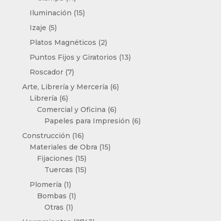
productos
15
Iluminación
15
productos
5
Izaje
5
productos
2
Platos Magnéticos
2
productos
13
Puntos Fijos y Giratorios
13
productos
7
Roscador
7
productos
6
Arte, Librería y Mercería
6
6
productos
Librería
6
productos
6
Comercial y Oficina
6
productos
6
Papeles para Impresión
6
productos
16
Construcción
16
productos
15
Materiales de Obra
15
15
productos
Fijaciones
15
productos
15
Tuercas
15
productos
1
Plomería
1
producto
1
Bombas
1
1
producto
Otras
1
producto