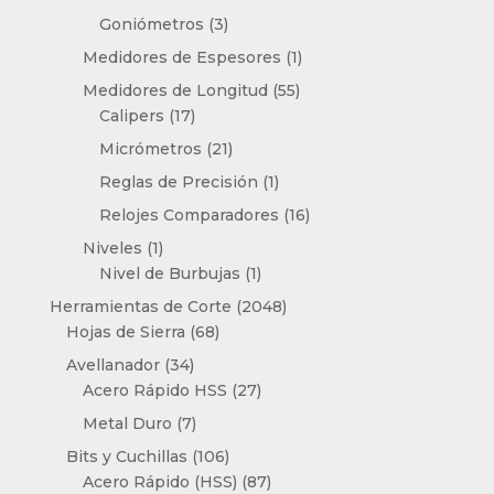
productos
3
Goniómetros
3
productos
1
Medidores de Espesores
1
producto
55
Medidores de Longitud
55
17
productos
Calipers
17
productos
21
Micrómetros
21
productos
1
Reglas de Precisión
1
producto
16
Relojes Comparadores
16
productos
1
Niveles
1
producto
1
Nivel de Burbujas
1
producto
2048
Herramientas de Corte
2048
68
productos
Hojas de Sierra
68
productos
34
Avellanador
34
productos
27
Acero Rápido HSS
27
productos
7
Metal Duro
7
productos
106
Bits y Cuchillas
106
productos
87
Acero Rápido (HSS)
87