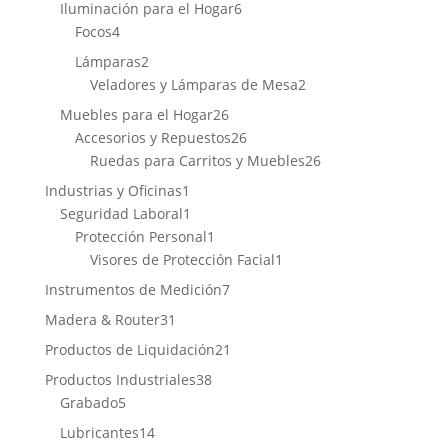
productos
6
Iluminación para el Hogar
6
4
productos
Focos
4
productos
2
Lámparas
2
productos
2
Veladores y Lámparas de Mesa
2
productos
26
Muebles para el Hogar
26
productos
26
Accesorios y Repuestos
26
productos
26
Ruedas para Carritos y Muebles
26
productos
1
Industrias y Oficinas
1
producto
1
Seguridad Laboral
1
producto
1
Protección Personal
1
producto
1
Visores de Protección Facial
1
producto
7
Instrumentos de Medición
7
productos
31
Madera & Router
31
productos
21
Productos de Liquidación
21
productos
38
Productos Industriales
38
5
productos
Grabado
5
productos
14
Lubricantes
14