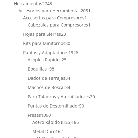
producto
2743
Herramientas
2743
productos
2051
Accesorios para Herramientas
2051
1
productos
Accesorios para Compresores
1
producto
1
Cabezales para Compresores
1
producto
23
Hojas para Sierras
23
productos
80
Kits para Minitornos
80
productos
1926
Puntas y Adaptadores
1926
25
productos
Acoples Rápidos
25
productos
198
Boquillas
198
productos
84
Dados de Tarrajas
84
productos
34
Machos de Roscar
34
productos
20
Para Taladros y Atornilladores
20
productos
50
Puntas de Destornillador
50
productos
1090
Fresas
1090
productos
185
Acero Rápido (HSS)
185
productos
162
Metal Duro
162