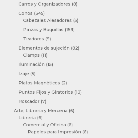
productos
8
Carros y Organizadores
8
productos
345
Conos
345
productos
5
Cabezales Alesadores
5
productos
159
Pinzas y Boquillas
159
productos
9
Tiradores
9
productos
82
Elementos de sujeción
82
11
productos
Clamps
11
productos
15
Iluminación
15
productos
5
Izaje
5
productos
2
Platos Magnéticos
2
productos
13
Puntos Fijos y Giratorios
13
productos
7
Roscador
7
productos
6
Arte, Librería y Mercería
6
6
productos
Librería
6
productos
6
Comercial y Oficina
6
productos
6
Papeles para Impresión
6