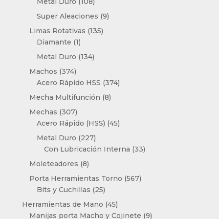
productos
108
Metal Duro
108
productos
9
Super Aleaciones
9
productos
135
Limas Rotativas
135
1
productos
Diamante
1
producto
134
Metal Duro
134
productos
374
Machos
374
productos
374
Acero Rápido HSS
374
productos
8
Mecha Multifunción
8
productos
307
Mechas
307
productos
45
Acero Rápido (HSS)
45
productos
227
Metal Duro
227
productos
33
Con Lubricación Interna
33
productos
8
Moleteadores
8
productos
567
Porta Herramientas Torno
567
25
productos
Bits y Cuchillas
25
productos
45
Herramientas de Mano
45
productos
9
Manijas porta Macho y Cojinete
9