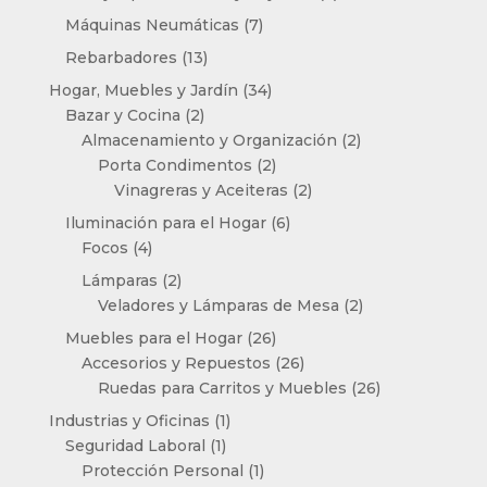
productos
7
Máquinas Neumáticas
7
productos
13
Rebarbadores
13
productos
34
Hogar, Muebles y Jardín
34
2
productos
Bazar y Cocina
2
productos
2
Almacenamiento y Organización
2
2
productos
Porta Condimentos
2
productos
2
Vinagreras y Aceiteras
2
productos
6
Iluminación para el Hogar
6
4
productos
Focos
4
productos
2
Lámparas
2
productos
2
Veladores y Lámparas de Mesa
2
productos
26
Muebles para el Hogar
26
productos
26
Accesorios y Repuestos
26
productos
26
Ruedas para Carritos y Muebles
26
productos
1
Industrias y Oficinas
1
1
producto
Seguridad Laboral
1
producto
1
Protección Personal
1