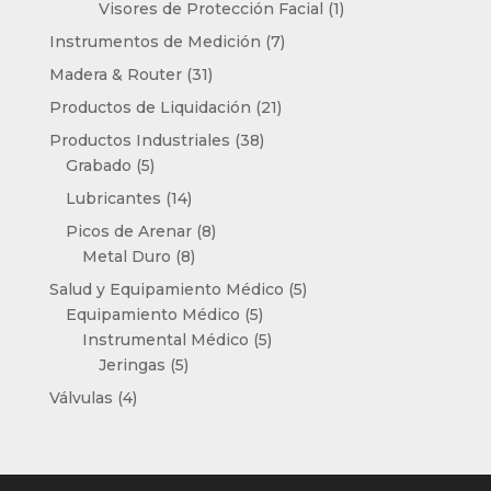
producto
1
Visores de Protección Facial
1
producto
7
Instrumentos de Medición
7
productos
31
Madera & Router
31
productos
21
Productos de Liquidación
21
productos
38
Productos Industriales
38
5
productos
Grabado
5
productos
14
Lubricantes
14
productos
8
Picos de Arenar
8
8
productos
Metal Duro
8
productos
5
Salud y Equipamiento Médico
5
5
productos
Equipamiento Médico
5
productos
5
Instrumental Médico
5
5
productos
Jeringas
5
productos
4
Válvulas
4
productos