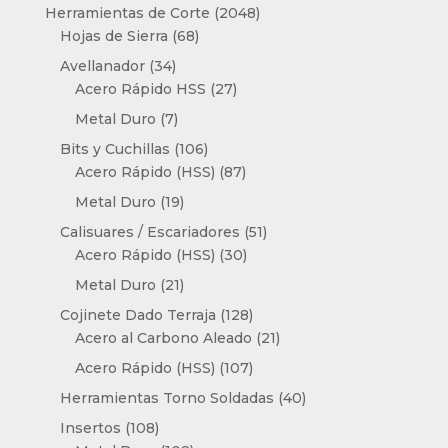
producto
2048
Herramientas de Corte
2048
68
productos
Hojas de Sierra
68
productos
34
Avellanador
34
productos
27
Acero Rápido HSS
27
productos
7
Metal Duro
7
productos
106
Bits y Cuchillas
106
productos
87
Acero Rápido (HSS)
87
productos
19
Metal Duro
19
productos
51
Calisuares / Escariadores
51
30
productos
Acero Rápido (HSS)
30
productos
21
Metal Duro
21
productos
128
Cojinete Dado Terraja
128
productos
21
Acero al Carbono Aleado
21
productos
107
Acero Rápido (HSS)
107
productos
40
Herramientas Torno Soldadas
40
productos
108
Insertos
108