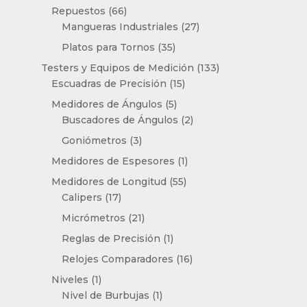
productos
66
Repuestos
66
productos
27
Mangueras Industriales
27
productos
35
Platos para Tornos
35
productos
133
Testers y Equipos de Medición
133
15
productos
Escuadras de Precisión
15
productos
5
Medidores de Ángulos
5
productos
2
Buscadores de Ángulos
2
productos
3
Goniómetros
3
productos
1
Medidores de Espesores
1
producto
55
Medidores de Longitud
55
17
productos
Calipers
17
productos
21
Micrómetros
21
productos
1
Reglas de Precisión
1
producto
16
Relojes Comparadores
16
productos
1
Niveles
1
producto
1
Nivel de Burbujas
1