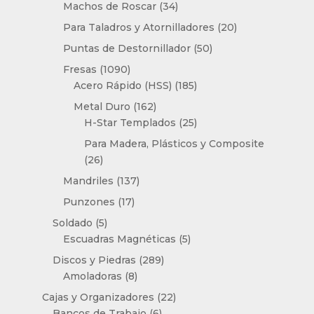
productos
34
Machos de Roscar
34
productos
20
Para Taladros y Atornilladores
20
productos
50
Puntas de Destornillador
50
productos
1090
Fresas
1090
productos
185
Acero Rápido (HSS)
185
productos
162
Metal Duro
162
productos
25
H-Star Templados
25
productos
Para Madera, Plásticos y Composite
26
26
productos
137
Mandriles
137
productos
17
Punzones
17
productos
5
Soldado
5
productos
5
Escuadras Magnéticas
5
productos
289
Discos y Piedras
289
8
productos
Amoladoras
8
productos
22
Cajas y Organizadores
22
6
productos
Bancos de Trabajo
6