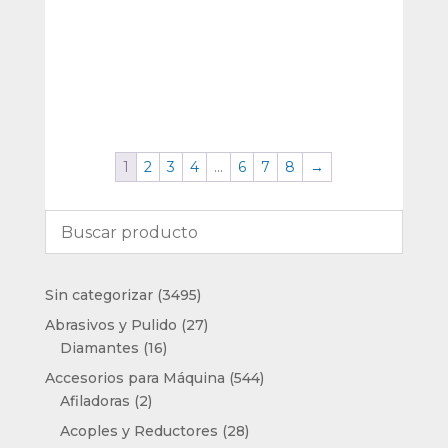
1
2
3
4
…
6
7
8
→
3495
Sin categorizar
3495
productos
27
Abrasivos y Pulido
27
16
productos
Diamantes
16
productos
544
Accesorios para Máquina
544
2
productos
Afiladoras
2
productos
28
Acoples y Reductores
28