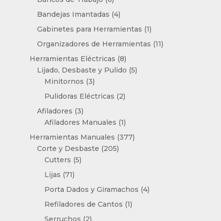
productos
4
Bandejas Imantadas
4
productos
1
Gabinetes para Herramientas
1
producto
11
Organizadores de Herramientas
11
productos
8
Herramientas Eléctricas
8
productos
5
Lijado, Desbaste y Pulido
5
3
productos
Minitornos
3
productos
2
Pulidoras Eléctricas
2
productos
3
Afiladores
3
productos
1
Afiladores Manuales
1
producto
377
Herramientas Manuales
377
205
productos
Corte y Desbaste
205
5
productos
Cutters
5
productos
71
Lijas
71
productos
4
Porta Dados y Giramachos
4
productos
1
Refiladores de Cantos
1
producto
2
Serruchos
2