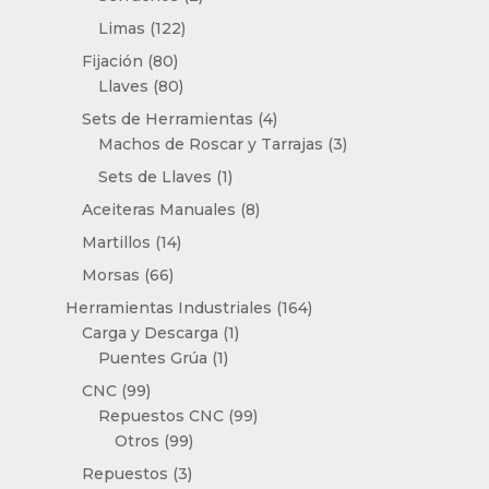
productos
122
Limas
122
productos
80
Fijación
80
productos
80
Llaves
80
productos
4
Sets de Herramientas
4
productos
3
Machos de Roscar y Tarrajas
3
productos
1
Sets de Llaves
1
producto
8
Aceiteras Manuales
8
productos
14
Martillos
14
productos
66
Morsas
66
productos
164
Herramientas Industriales
164
1
productos
Carga y Descarga
1
1
producto
Puentes Grúa
1
producto
99
CNC
99
productos
99
Repuestos CNC
99
99
productos
Otros
99
productos
3
Repuestos
3