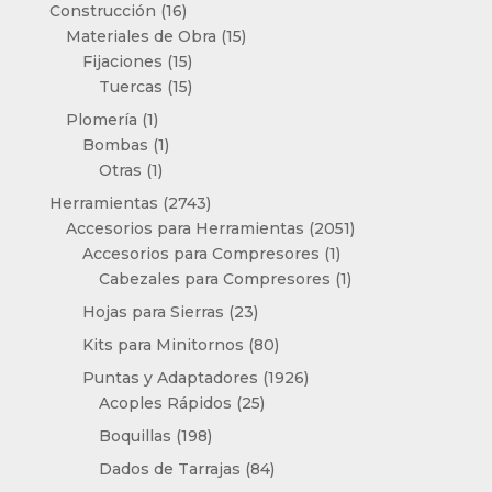
productos
16
Construcción
16
productos
15
Materiales de Obra
15
15
productos
Fijaciones
15
productos
15
Tuercas
15
productos
1
Plomería
1
producto
1
Bombas
1
1
producto
Otras
1
producto
2743
Herramientas
2743
productos
2051
Accesorios para Herramientas
2051
1
productos
Accesorios para Compresores
1
producto
1
Cabezales para Compresores
1
producto
23
Hojas para Sierras
23
productos
80
Kits para Minitornos
80
productos
1926
Puntas y Adaptadores
1926
25
productos
Acoples Rápidos
25
productos
198
Boquillas
198
productos
84
Dados de Tarrajas
84