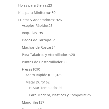
producto
23
Hojas para Sierras
23
productos
80
Kits para Minitornos
80
productos
1926
Puntas y Adaptadores
1926
25
productos
Acoples Rápidos
25
productos
198
Boquillas
198
productos
84
Dados de Tarrajas
84
productos
34
Machos de Roscar
34
productos
20
Para Taladros y Atornilladores
20
productos
50
Puntas de Destornillador
50
productos
1090
Fresas
1090
productos
185
Acero Rápido (HSS)
185
productos
162
Metal Duro
162
productos
25
H-Star Templados
25
productos
26
Para Madera, Plásticos y Composite
26
productos
137
Mandriles
137
productos