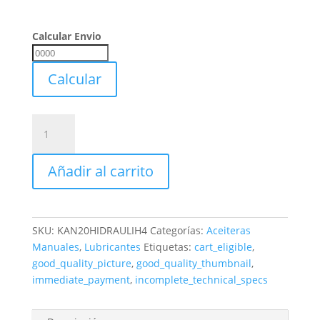
Calcular Envio
Calcular
Envio
Calcular
Aceite
Hidraulico
(h4)
Añadir al carrito
Iso-
32
De
20
SKU:
KAN20HIDRAULIH4
Categorías:
Aceiteras
Litros
Manuales
,
Lubricantes
Etiquetas:
cart_eligible
,
Kansaco
good_quality_picture
,
good_quality_thumbnail
,
cantidad
immediate_payment
,
incomplete_technical_specs