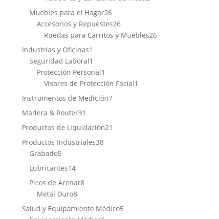
productos
26
Muebles para el Hogar
26
productos
26
Accesorios y Repuestos
26
productos
26
Ruedas para Carritos y Muebles
26
productos
1
Industrias y Oficinas
1
producto
1
Seguridad Laboral
1
producto
1
Protección Personal
1
producto
1
Visores de Protección Facial
1
producto
7
Instrumentos de Medición
7
productos
31
Madera & Router
31
productos
21
Productos de Liquidación
21
productos
38
Productos Industriales
38
5
productos
Grabado
5
productos
14
Lubricantes
14
productos
8
Picos de Arenar
8
8
productos
Metal Duro
8
productos
5
Salud y Equipamiento Médico
5