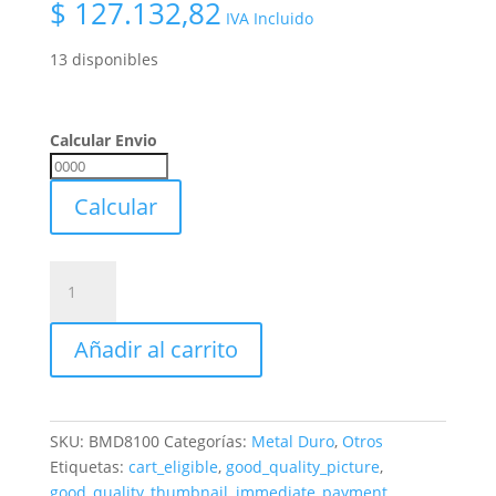
$
127.132,82
IVA Incluido
13 disponibles
Calcular Envio
Calcular
Envio
Calcular
Barra
Bits
Redondo
Añadir al carrito
Metal
Duro
Ø
8
SKU:
BMD8100
Categorías:
Metal Duro
,
Otros
X
Etiquetas:
cart_eligible
,
good_quality_picture
,
100
good_quality_thumbnail
,
immediate_payment
,