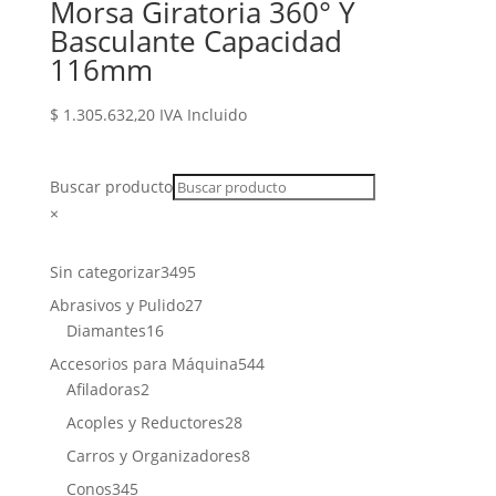
Morsa Giratoria 360° Y
Basculante Capacidad
116mm
$
1.305.632,20
IVA Incluido
Buscar producto
×
3495
Sin categorizar
3495
productos
27
Abrasivos y Pulido
27
16
productos
Diamantes
16
productos
544
Accesorios para Máquina
544
2
productos
Afiladoras
2
productos
28
Acoples y Reductores
28
productos
8
Carros y Organizadores
8
productos
345
Conos
345