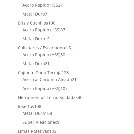
productos
27
Acero Rápido HSS
27
productos
7
Metal Duro
7
productos
106
Bits y Cuchillas
106
productos
87
Acero Rápido (HSS)
87
productos
19
Metal Duro
19
productos
51
Calisuares / Escariadores
51
30
productos
Acero Rápido (HSS)
30
productos
21
Metal Duro
21
productos
128
Cojinete Dado Terraja
128
productos
21
Acero al Carbono Aleado
21
productos
107
Acero Rápido (HSS)
107
productos
40
Herramientas Torno Soldadas
40
productos
108
Insertos
108
productos
108
Metal Duro
108
productos
9
Super Aleaciones
9
productos
135
Limas Rotativas
135