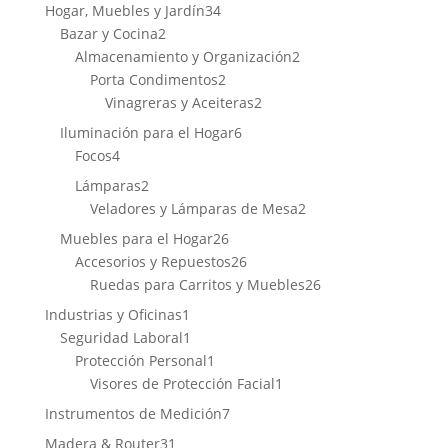
productos
34
Hogar, Muebles y Jardín
34
2
productos
Bazar y Cocina
2
productos
2
Almacenamiento y Organización
2
2
productos
Porta Condimentos
2
productos
2
Vinagreras y Aceiteras
2
productos
6
Iluminación para el Hogar
6
4
productos
Focos
4
productos
2
Lámparas
2
productos
2
Veladores y Lámparas de Mesa
2
productos
26
Muebles para el Hogar
26
productos
26
Accesorios y Repuestos
26
productos
26
Ruedas para Carritos y Muebles
26
productos
1
Industrias y Oficinas
1
producto
1
Seguridad Laboral
1
producto
1
Protección Personal
1
producto
1
Visores de Protección Facial
1
producto
7
Instrumentos de Medición
7
productos
31
Madera & Router
31