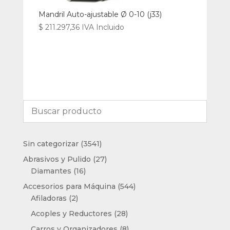
Mandril Auto-ajustable Ø 0-10 (j33)
$
211.297,36
IVA Incluido
3541
Sin categorizar
3541
productos
27
Abrasivos y Pulido
27
16
productos
Diamantes
16
productos
544
Accesorios para Máquina
544
2
productos
Afiladoras
2
productos
28
Acoples y Reductores
28
productos
8
Carros y Organizadores
8