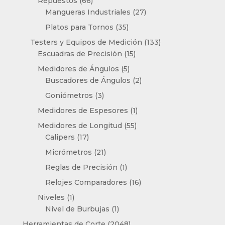
Repuestos
66
productos
27
Mangueras Industriales
27
productos
35
Platos para Tornos
35
productos
133
Testers y Equipos de Medición
133
15
productos
Escuadras de Precisión
15
productos
5
Medidores de Ángulos
5
productos
2
Buscadores de Ángulos
2
productos
3
Goniómetros
3
productos
1
Medidores de Espesores
1
producto
55
Medidores de Longitud
55
17
productos
Calipers
17
productos
21
Micrómetros
21
productos
1
Reglas de Precisión
1
producto
16
Relojes Comparadores
16
productos
1
Niveles
1
producto
1
Nivel de Burbujas
1
producto
2048
Herramientas de Corte
2048