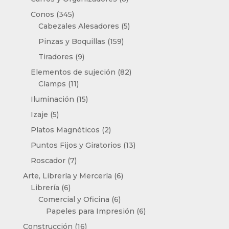
productos
345
Conos
345
productos
5
Cabezales Alesadores
5
productos
159
Pinzas y Boquillas
159
productos
9
Tiradores
9
productos
82
Elementos de sujeción
82
11
productos
Clamps
11
productos
15
Iluminación
15
productos
5
Izaje
5
productos
2
Platos Magnéticos
2
productos
13
Puntos Fijos y Giratorios
13
productos
7
Roscador
7
productos
6
Arte, Librería y Mercería
6
6
productos
Librería
6
productos
6
Comercial y Oficina
6
productos
6
Papeles para Impresión
6
productos
16
Construcción
16