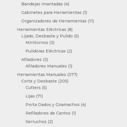
productos
4
Bandejas Imantadas
4
productos
1
Gabinetes para Herramientas
1
producto
11
Organizadores de Herramientas
11
productos
8
Herramientas Eléctricas
8
productos
5
Lijado, Desbaste y Pulido
5
3
productos
Minitornos
3
productos
2
Pulidoras Eléctricas
2
productos
3
Afiladores
3
productos
1
Afiladores Manuales
1
producto
377
Herramientas Manuales
377
205
productos
Corte y Desbaste
205
5
productos
Cutters
5
productos
71
Lijas
71
productos
4
Porta Dados y Giramachos
4
productos
1
Refiladores de Cantos
1
producto
2
Serruchos
2