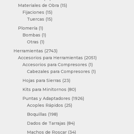
productos
15
Materiales de Obra
15
15
productos
Fijaciones
15
productos
15
Tuercas
15
productos
1
Plomería
1
producto
1
Bombas
1
1
producto
Otras
1
producto
2743
Herramientas
2743
productos
2051
Accesorios para Herramientas
2051
1
productos
Accesorios para Compresores
1
producto
1
Cabezales para Compresores
1
producto
23
Hojas para Sierras
23
productos
80
Kits para Minitornos
80
productos
1926
Puntas y Adaptadores
1926
25
productos
Acoples Rápidos
25
productos
198
Boquillas
198
productos
84
Dados de Tarrajas
84
productos
34
Machos de Roscar
34