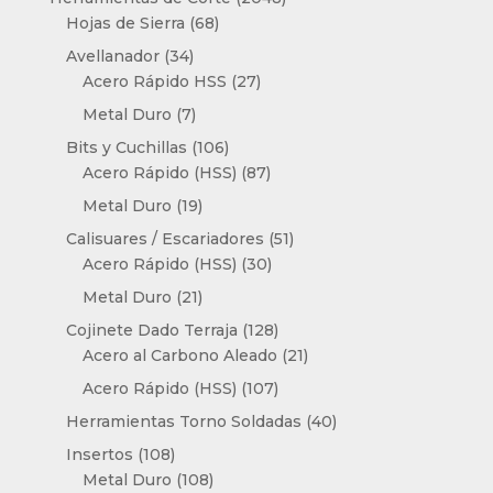
68
productos
Hojas de Sierra
68
productos
34
Avellanador
34
productos
27
Acero Rápido HSS
27
productos
7
Metal Duro
7
productos
106
Bits y Cuchillas
106
productos
87
Acero Rápido (HSS)
87
productos
19
Metal Duro
19
productos
51
Calisuares / Escariadores
51
30
productos
Acero Rápido (HSS)
30
productos
21
Metal Duro
21
productos
128
Cojinete Dado Terraja
128
productos
21
Acero al Carbono Aleado
21
productos
107
Acero Rápido (HSS)
107
productos
40
Herramientas Torno Soldadas
40
productos
108
Insertos
108
productos
108
Metal Duro
108