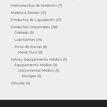
producto
7
Instrumentos de Medición
7
productos
31
Madera & Router
31
productos
21
Productos de Liquidación
21
productos
38
Productos Industriales
38
5
productos
Grabado
5
productos
14
Lubricantes
14
productos
8
Picos de Arenar
8
8
productos
Metal Duro
8
productos
5
Salud y Equipamiento Médico
5
5
productos
Equipamiento Médico
5
productos
5
Instrumental Médico
5
5
productos
Jeringas
5
productos
4
Válvulas
4
productos