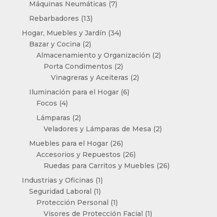
7
Máquinas Neumáticas
7
productos
13
Rebarbadores
13
productos
34
Hogar, Muebles y Jardín
34
2
productos
Bazar y Cocina
2
productos
2
Almacenamiento y Organización
2
2
productos
Porta Condimentos
2
productos
2
Vinagreras y Aceiteras
2
productos
6
Iluminación para el Hogar
6
4
productos
Focos
4
productos
2
Lámparas
2
productos
2
Veladores y Lámparas de Mesa
2
productos
26
Muebles para el Hogar
26
productos
26
Accesorios y Repuestos
26
productos
26
Ruedas para Carritos y Muebles
26
productos
1
Industrias y Oficinas
1
1
producto
Seguridad Laboral
1
producto
1
Protección Personal
1
producto
1
Visores de Protección Facial
1