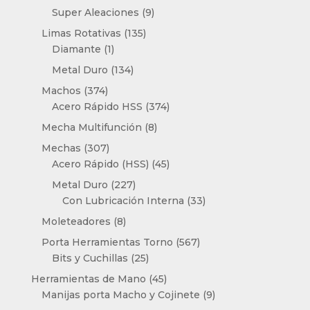
productos
9
Super Aleaciones
9
productos
135
Limas Rotativas
135
1
productos
Diamante
1
producto
134
Metal Duro
134
productos
374
Machos
374
productos
374
Acero Rápido HSS
374
productos
8
Mecha Multifunción
8
productos
307
Mechas
307
productos
45
Acero Rápido (HSS)
45
productos
227
Metal Duro
227
productos
33
Con Lubricación Interna
33
productos
8
Moleteadores
8
productos
567
Porta Herramientas Torno
567
25
productos
Bits y Cuchillas
25
productos
45
Herramientas de Mano
45
productos
9
Manijas porta Macho y Cojinete
9
productos