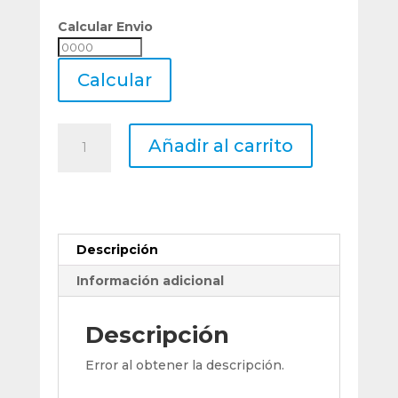
Calcular Envio
Calcular
Envio
Calcular
Bits
Añadir al carrito
Cuadrado
Hss
18%
Cobalto
3/8
Descripción
(9,52
Mm)
Información adicional
X
Largo
Descripción
76
Mm
Error al obtener la descripción.
cantidad