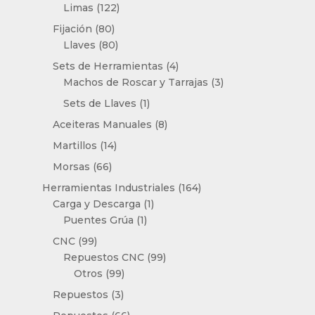
productos
122
Limas
122
productos
80
Fijación
80
productos
80
Llaves
80
productos
4
Sets de Herramientas
4
productos
3
Machos de Roscar y Tarrajas
3
productos
1
Sets de Llaves
1
producto
8
Aceiteras Manuales
8
productos
14
Martillos
14
productos
66
Morsas
66
productos
164
Herramientas Industriales
164
1
productos
Carga y Descarga
1
1
producto
Puentes Grúa
1
producto
99
CNC
99
productos
99
Repuestos CNC
99
99
productos
Otros
99
productos
3
Repuestos
3
productos
66