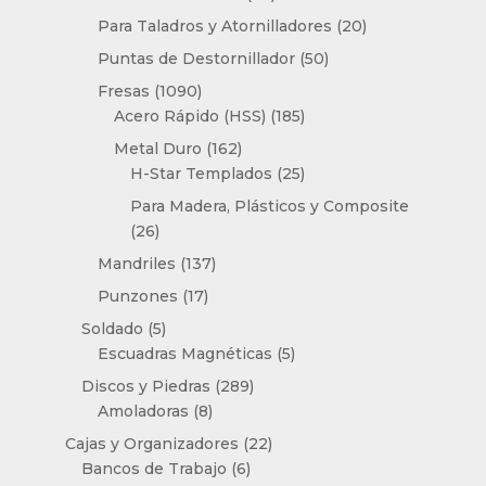
productos
20
Para Taladros y Atornilladores
20
productos
50
Puntas de Destornillador
50
productos
1090
Fresas
1090
productos
185
Acero Rápido (HSS)
185
productos
162
Metal Duro
162
productos
25
H-Star Templados
25
productos
Para Madera, Plásticos y Composite
26
26
productos
137
Mandriles
137
productos
17
Punzones
17
productos
5
Soldado
5
productos
5
Escuadras Magnéticas
5
productos
289
Discos y Piedras
289
8
productos
Amoladoras
8
productos
22
Cajas y Organizadores
22
6
productos
Bancos de Trabajo
6