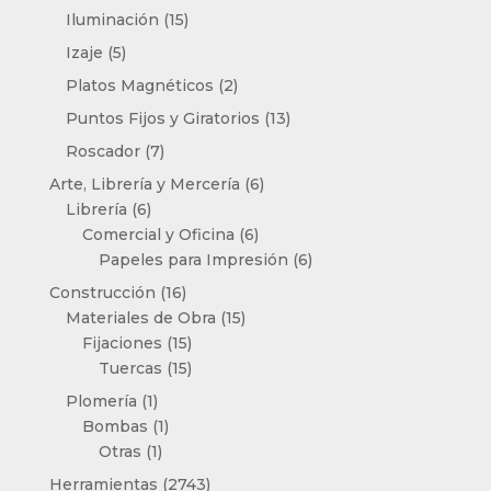
productos
15
Iluminación
15
productos
5
Izaje
5
productos
2
Platos Magnéticos
2
productos
13
Puntos Fijos y Giratorios
13
productos
7
Roscador
7
productos
6
Arte, Librería y Mercería
6
6
productos
Librería
6
productos
6
Comercial y Oficina
6
productos
6
Papeles para Impresión
6
productos
16
Construcción
16
productos
15
Materiales de Obra
15
15
productos
Fijaciones
15
productos
15
Tuercas
15
productos
1
Plomería
1
producto
1
Bombas
1
1
producto
Otras
1
producto
2743
Herramientas
2743