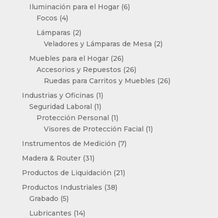
productos
6
Iluminación para el Hogar
6
4
productos
Focos
4
productos
2
Lámparas
2
productos
2
Veladores y Lámparas de Mesa
2
productos
26
Muebles para el Hogar
26
productos
26
Accesorios y Repuestos
26
productos
26
Ruedas para Carritos y Muebles
26
productos
1
Industrias y Oficinas
1
1
producto
Seguridad Laboral
1
producto
1
Protección Personal
1
producto
1
Visores de Protección Facial
1
producto
7
Instrumentos de Medición
7
productos
31
Madera & Router
31
productos
21
Productos de Liquidación
21
productos
38
Productos Industriales
38
5
productos
Grabado
5
productos
14
Lubricantes
14