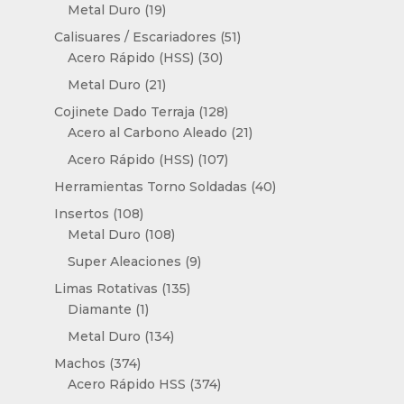
productos
19
Metal Duro
19
productos
51
Calisuares / Escariadores
51
30
productos
Acero Rápido (HSS)
30
productos
21
Metal Duro
21
productos
128
Cojinete Dado Terraja
128
productos
21
Acero al Carbono Aleado
21
productos
107
Acero Rápido (HSS)
107
productos
40
Herramientas Torno Soldadas
40
productos
108
Insertos
108
productos
108
Metal Duro
108
productos
9
Super Aleaciones
9
productos
135
Limas Rotativas
135
1
productos
Diamante
1
producto
134
Metal Duro
134
productos
374
Machos
374
productos
374
Acero Rápido HSS
374