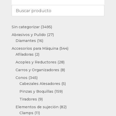
3495
Sin categorizar
3495
productos
27
Abrasivos y Pulido
27
16
productos
Diamantes
16
productos
544
Accesorios para Máquina
544
2
productos
Afiladoras
2
productos
28
Acoples y Reductores
28
productos
8
Carros y Organizadores
8
productos
345
Conos
345
productos
5
Cabezales Alesadores
5
productos
159
Pinzas y Boquillas
159
productos
9
Tiradores
9
productos
82
Elementos de sujeción
82
11
productos
Clamps
11