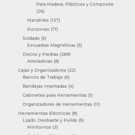
productos
Para Madera, Plásticos y Composite
26
26
productos
137
Mandriles
137
productos
17
Punzones
17
productos
5
Soldado
5
productos
5
Escuadras Magnéticas
5
productos
289
Discos y Piedras
289
8
productos
Amoladoras
8
productos
22
Cajas y Organizadores
22
6
productos
Bancos de Trabajo
6
productos
4
Bandejas Imantadas
4
productos
1
Gabinetes para Herramientas
1
producto
11
Organizadores de Herramientas
11
productos
8
Herramientas Eléctricas
8
productos
5
Lijado, Desbaste y Pulido
5
3
productos
Minitornos
3
productos