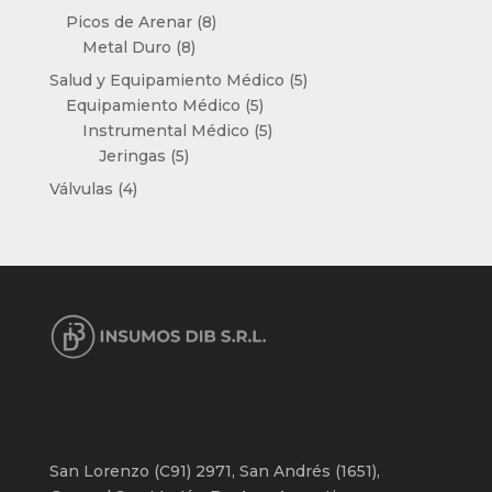
productos
8
Picos de Arenar
8
8
productos
Metal Duro
8
productos
5
Salud y Equipamiento Médico
5
5
productos
Equipamiento Médico
5
productos
5
Instrumental Médico
5
5
productos
Jeringas
5
productos
4
Válvulas
4
productos
San Lorenzo (C91) 2971, San Andrés (1651),