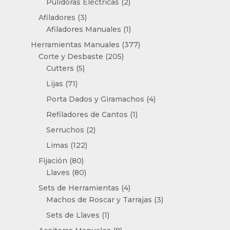
2
Pulidoras Eléctricas
2
productos
3
Afiladores
3
productos
1
Afiladores Manuales
1
producto
377
Herramientas Manuales
377
205
productos
Corte y Desbaste
205
5
productos
Cutters
5
productos
71
Lijas
71
productos
4
Porta Dados y Giramachos
4
productos
1
Refiladores de Cantos
1
producto
2
Serruchos
2
productos
122
Limas
122
productos
80
Fijación
80
productos
80
Llaves
80
productos
4
Sets de Herramientas
4
productos
3
Machos de Roscar y Tarrajas
3
productos
1
Sets de Llaves
1
producto