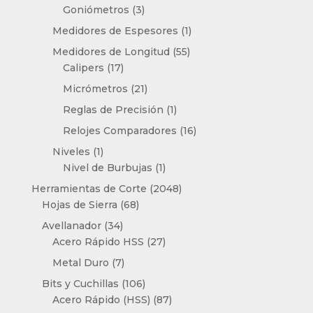
productos
3
Goniómetros
3
productos
1
Medidores de Espesores
1
producto
55
Medidores de Longitud
55
17
productos
Calipers
17
productos
21
Micrómetros
21
productos
1
Reglas de Precisión
1
producto
16
Relojes Comparadores
16
productos
1
Niveles
1
producto
1
Nivel de Burbujas
1
producto
2048
Herramientas de Corte
2048
68
productos
Hojas de Sierra
68
productos
34
Avellanador
34
productos
27
Acero Rápido HSS
27
productos
7
Metal Duro
7
productos
106
Bits y Cuchillas
106
productos
87
Acero Rápido (HSS)
87