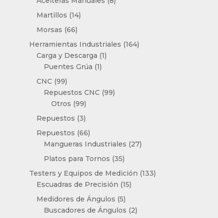
8
Aceiteras Manuales
8
productos
14
Martillos
14
productos
66
Morsas
66
productos
164
Herramientas Industriales
164
1
productos
Carga y Descarga
1
1
producto
Puentes Grúa
1
producto
99
CNC
99
productos
99
Repuestos CNC
99
99
productos
Otros
99
productos
3
Repuestos
3
productos
66
Repuestos
66
productos
27
Mangueras Industriales
27
productos
35
Platos para Tornos
35
productos
133
Testers y Equipos de Medición
133
15
productos
Escuadras de Precisión
15
productos
5
Medidores de Ángulos
5
productos
2
Buscadores de Ángulos
2