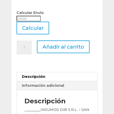
Calcular Envio
Calcular
Envio
Calcular
Bits
Añadir al carrito
Cuchilla
Conica
18%
Co.
5/8
Descripción
(15,8)
X
Información adicional
3,5
X
Descripción
2,5
X
_________INSUMOS DIB S.R.L. – SAN
100