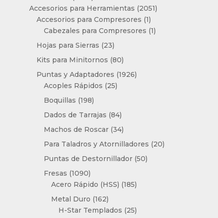
productos
2051
Accesorios para Herramientas
2051
1
productos
Accesorios para Compresores
1
producto
1
Cabezales para Compresores
1
producto
23
Hojas para Sierras
23
productos
80
Kits para Minitornos
80
productos
1926
Puntas y Adaptadores
1926
25
productos
Acoples Rápidos
25
productos
198
Boquillas
198
productos
84
Dados de Tarrajas
84
productos
34
Machos de Roscar
34
productos
20
Para Taladros y Atornilladores
20
productos
50
Puntas de Destornillador
50
productos
1090
Fresas
1090
productos
185
Acero Rápido (HSS)
185
productos
162
Metal Duro
162
productos
25
H-Star Templados
25