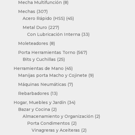
productos
8
Mecha Multifunción
8
productos
307
Mechas
307
productos
45
Acero Rápido (HSS)
45
productos
227
Metal Duro
227
productos
33
Con Lubricación Interna
33
productos
8
Moleteadores
8
productos
567
Porta Herramientas Torno
567
25
productos
Bits y Cuchillas
25
productos
45
Herramientas de Mano
45
productos
9
Manijas porta Macho y Cojinete
9
productos
7
Máquinas Neumáticas
7
productos
13
Rebarbadores
13
productos
34
Hogar, Muebles y Jardín
34
2
productos
Bazar y Cocina
2
productos
2
Almacenamiento y Organización
2
2
productos
Porta Condimentos
2
productos
2
Vinagreras y Aceiteras
2