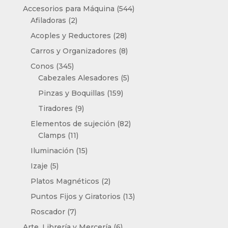
productos
544
Accesorios para Máquina
544
2
productos
Afiladoras
2
productos
28
Acoples y Reductores
28
productos
8
Carros y Organizadores
8
productos
345
Conos
345
productos
5
Cabezales Alesadores
5
productos
159
Pinzas y Boquillas
159
productos
9
Tiradores
9
productos
82
Elementos de sujeción
82
11
productos
Clamps
11
productos
15
Iluminación
15
productos
5
Izaje
5
productos
2
Platos Magnéticos
2
productos
13
Puntos Fijos y Giratorios
13
productos
7
Roscador
7
productos
6
Arte, Librería y Mercería
6