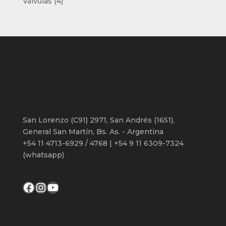
4
Válvulas
4
productos
San Lorenzo (C91) 2971, San Andrés (1651),
General San Martín, Bs. As. - Argentina
+54 11 4713-6929 / 4768 | +54 9 11 6309-7324
(whatsapp)
Facebook
Instagram
YouTube