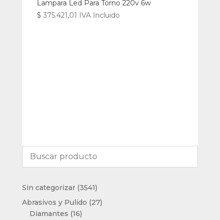
Lampara Led Para Torno 220v 6w
$
375.421,01
IVA Incluido
3541
Sin categorizar
3541
productos
27
Abrasivos y Pulido
27
16
productos
Diamantes
16