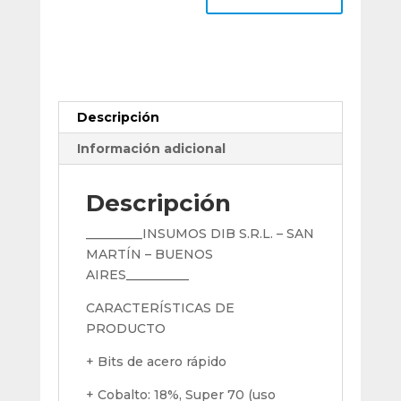
5/8
(15,8)
X
3,5
X
2,5
Descripción
X
115
Información adicional
Mm
cantidad
Descripción
_________INSUMOS DIB S.R.L. – SAN
MARTÍN – BUENOS
AIRES__________
CARACTERÍSTICAS DE
PRODUCTO
+ Bits de acero rápido
+ Cobalto: 18%, Super 70 (uso