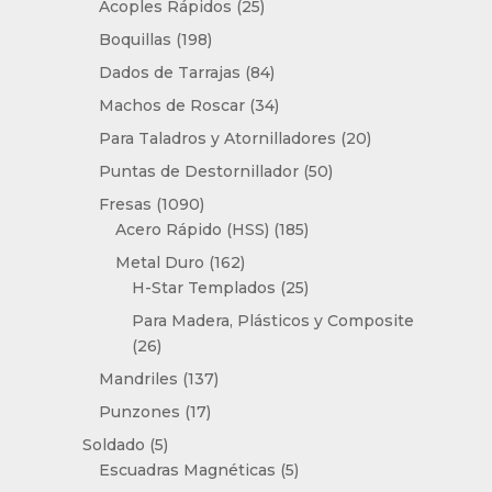
25
productos
Acoples Rápidos
25
productos
198
Boquillas
198
productos
84
Dados de Tarrajas
84
productos
34
Machos de Roscar
34
productos
20
Para Taladros y Atornilladores
20
productos
50
Puntas de Destornillador
50
productos
1090
Fresas
1090
productos
185
Acero Rápido (HSS)
185
productos
162
Metal Duro
162
productos
25
H-Star Templados
25
productos
Para Madera, Plásticos y Composite
26
26
productos
137
Mandriles
137
productos
17
Punzones
17
productos
5
Soldado
5
productos
5
Escuadras Magnéticas
5