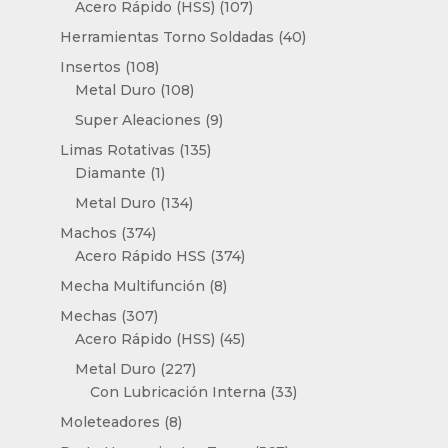
107
Acero Rápido (HSS)
107
productos
40
Herramientas Torno Soldadas
40
productos
108
Insertos
108
productos
108
Metal Duro
108
productos
9
Super Aleaciones
9
productos
135
Limas Rotativas
135
1
productos
Diamante
1
producto
134
Metal Duro
134
productos
374
Machos
374
productos
374
Acero Rápido HSS
374
productos
8
Mecha Multifunción
8
productos
307
Mechas
307
productos
45
Acero Rápido (HSS)
45
productos
227
Metal Duro
227
productos
33
Con Lubricación Interna
33
productos
8
Moleteadores
8
productos