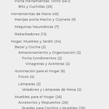
567
Porta Herramientas Torno
567
25
productos
Bits y Cuchillas
25
productos
45
Herramientas de Mano
45
productos
9
Manijas porta Macho y Cojinete
9
productos
7
Máquinas Neumáticas
7
productos
13
Rebarbadores
13
productos
34
Hogar, Muebles y Jardín
34
2
productos
Bazar y Cocina
2
productos
2
Almacenamiento y Organización
2
2
productos
Porta Condimentos
2
productos
2
Vinagreras y Aceiteras
2
productos
6
Iluminación para el Hogar
6
4
productos
Focos
4
productos
2
Lámparas
2
productos
2
Veladores y Lámparas de Mesa
2
productos
26
Muebles para el Hogar
26
productos
26
Accesorios y Repuestos
26
productos
26
Ruedas para Carritos y Muebles
26