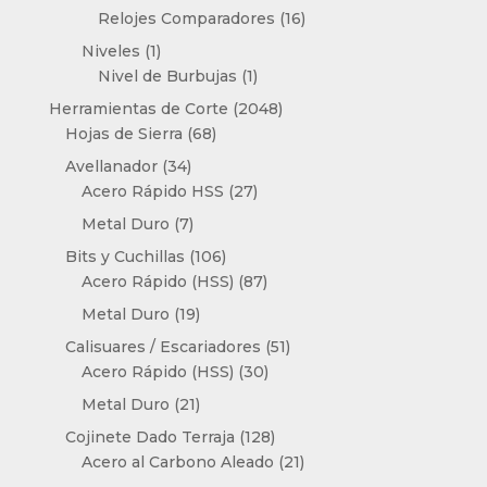
producto
16
Relojes Comparadores
16
productos
1
Niveles
1
producto
1
Nivel de Burbujas
1
producto
2048
Herramientas de Corte
2048
68
productos
Hojas de Sierra
68
productos
34
Avellanador
34
productos
27
Acero Rápido HSS
27
productos
7
Metal Duro
7
productos
106
Bits y Cuchillas
106
productos
87
Acero Rápido (HSS)
87
productos
19
Metal Duro
19
productos
51
Calisuares / Escariadores
51
30
productos
Acero Rápido (HSS)
30
productos
21
Metal Duro
21
productos
128
Cojinete Dado Terraja
128
productos
21
Acero al Carbono Aleado
21
productos