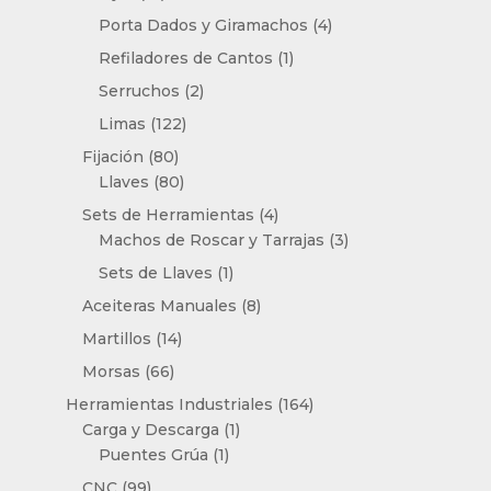
productos
4
Porta Dados y Giramachos
4
productos
1
Refiladores de Cantos
1
producto
2
Serruchos
2
productos
122
Limas
122
productos
80
Fijación
80
productos
80
Llaves
80
productos
4
Sets de Herramientas
4
productos
3
Machos de Roscar y Tarrajas
3
productos
1
Sets de Llaves
1
producto
8
Aceiteras Manuales
8
productos
14
Martillos
14
productos
66
Morsas
66
productos
164
Herramientas Industriales
164
1
productos
Carga y Descarga
1
1
producto
Puentes Grúa
1
producto
99
CNC
99