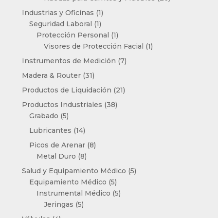
productos
1
Industrias y Oficinas
1
1
producto
Seguridad Laboral
1
producto
1
Protección Personal
1
producto
1
Visores de Protección Facial
1
producto
7
Instrumentos de Medición
7
productos
31
Madera & Router
31
productos
21
Productos de Liquidación
21
productos
38
Productos Industriales
38
5
productos
Grabado
5
productos
14
Lubricantes
14
productos
8
Picos de Arenar
8
8
productos
Metal Duro
8
productos
5
Salud y Equipamiento Médico
5
5
productos
Equipamiento Médico
5
productos
5
Instrumental Médico
5
5
productos
Jeringas
5
productos