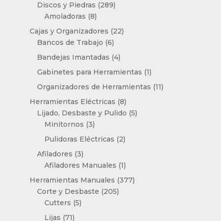
productos
289
Discos y Piedras
289
8
productos
Amoladoras
8
productos
22
Cajas y Organizadores
22
6
productos
Bancos de Trabajo
6
productos
4
Bandejas Imantadas
4
productos
1
Gabinetes para Herramientas
1
producto
11
Organizadores de Herramientas
11
productos
8
Herramientas Eléctricas
8
productos
5
Lijado, Desbaste y Pulido
5
3
productos
Minitornos
3
productos
2
Pulidoras Eléctricas
2
productos
3
Afiladores
3
productos
1
Afiladores Manuales
1
producto
377
Herramientas Manuales
377
205
productos
Corte y Desbaste
205
5
productos
Cutters
5
productos
71
Lijas
71