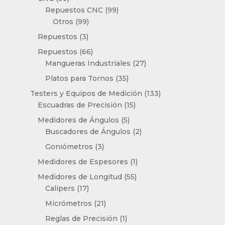
productos
99
Repuestos CNC
99
99
productos
Otros
99
productos
3
Repuestos
3
productos
66
Repuestos
66
productos
27
Mangueras Industriales
27
productos
35
Platos para Tornos
35
productos
133
Testers y Equipos de Medición
133
15
productos
Escuadras de Precisión
15
productos
5
Medidores de Ángulos
5
productos
2
Buscadores de Ángulos
2
productos
3
Goniómetros
3
productos
1
Medidores de Espesores
1
producto
55
Medidores de Longitud
55
17
productos
Calipers
17
productos
21
Micrómetros
21
productos
1
Reglas de Precisión
1