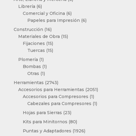
6
productos
Librería
6
productos
6
Comercial y Oficina
6
productos
6
Papeles para Impresión
6
productos
16
Construcción
16
productos
15
Materiales de Obra
15
15
productos
Fijaciones
15
productos
15
Tuercas
15
productos
1
Plomería
1
producto
1
Bombas
1
1
producto
Otras
1
producto
2743
Herramientas
2743
productos
2051
Accesorios para Herramientas
2051
1
productos
Accesorios para Compresores
1
producto
1
Cabezales para Compresores
1
producto
23
Hojas para Sierras
23
productos
80
Kits para Minitornos
80
productos
1926
Puntas y Adaptadores
1926