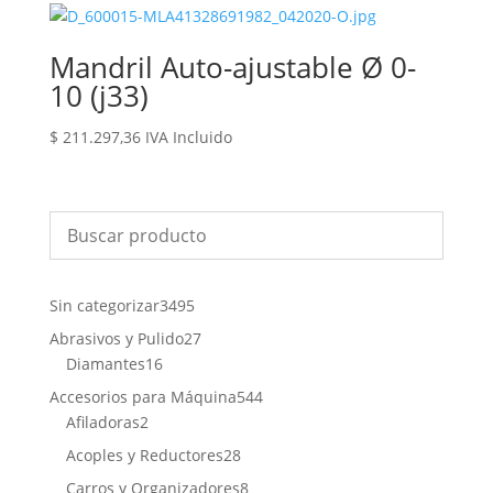
Mandril Auto-ajustable Ø 0-
10 (j33)
$
211.297,36
IVA Incluido
3495
Sin categorizar
3495
productos
27
Abrasivos y Pulido
27
16
productos
Diamantes
16
productos
544
Accesorios para Máquina
544
2
productos
Afiladoras
2
productos
28
Acoples y Reductores
28
productos
8
Carros y Organizadores
8