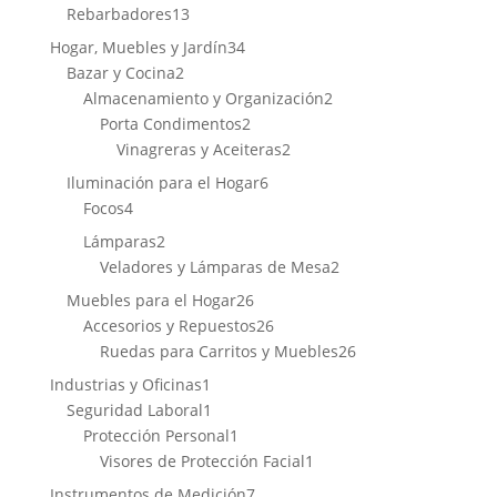
productos
13
Rebarbadores
13
productos
34
Hogar, Muebles y Jardín
34
2
productos
Bazar y Cocina
2
productos
2
Almacenamiento y Organización
2
2
productos
Porta Condimentos
2
productos
2
Vinagreras y Aceiteras
2
productos
6
Iluminación para el Hogar
6
4
productos
Focos
4
productos
2
Lámparas
2
productos
2
Veladores y Lámparas de Mesa
2
productos
26
Muebles para el Hogar
26
productos
26
Accesorios y Repuestos
26
productos
26
Ruedas para Carritos y Muebles
26
productos
1
Industrias y Oficinas
1
producto
1
Seguridad Laboral
1
producto
1
Protección Personal
1
producto
1
Visores de Protección Facial
1
producto
7
Instrumentos de Medición
7