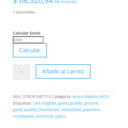
$
68.320,94
IVA Incluido
7 disponibles
Calcular Envio
Calcular
Envio
Calcular
Bits
Añadir al carrito
Cuchilla
Recta
Hss
18%
SKU:
S70CR1587115
Categoría:
Acero Rápido (HSS)
Cobalto
Etiquetas:
cart_eligible
,
good_quality_picture
,
5/8
good_quality_thumbnail
,
immediate_payment
,
(15,87)
incomplete_technical_specs
X
3,5