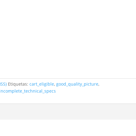
HSS)
Etiquetas:
cart_eligible
,
good_quality_picture
,
incomplete_technical_specs