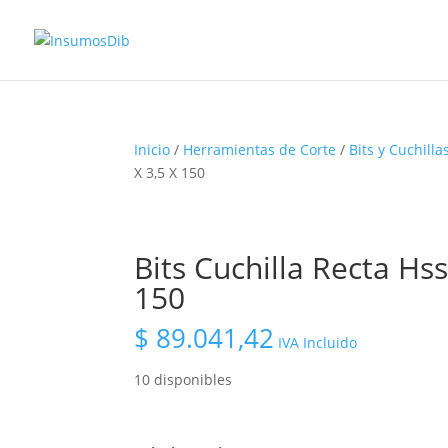
Inicio
/
Herramientas de Corte
/
Bits y Cuchilla
X 3,5 X 150
Bits Cuchilla Recta Hs
150
$
89.041,42
IVA Incluido
10 disponibles