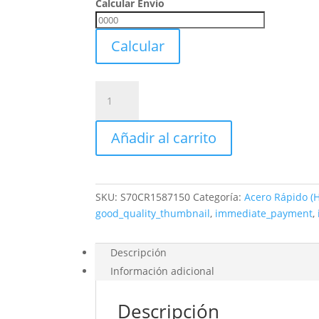
Calcular Envio
Calcular
Envio
Calcular
Bits
Cuchilla
Recta
Añadir al carrito
Hss
18%
Cobalto
5/8
SKU:
S70CR1587150
Categoría:
Acero Rápido (
(15,87)
good_quality_thumbnail
,
immediate_payment
,
X
3,5
X
Descripción
150
Información adicional
cantidad
Descripción