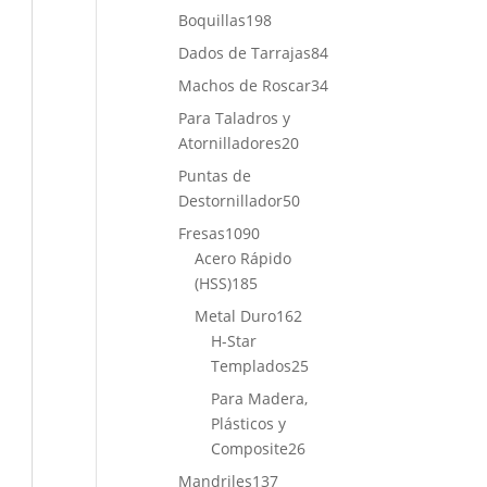
productos
198
Boquillas
198
productos
84
Dados de Tarrajas
84
productos
34
Machos de Roscar
34
productos
Para Taladros y
20
Atornilladores
20
productos
Puntas de
50
Destornillador
50
productos
1090
Fresas
1090
productos
Acero Rápido
185
(HSS)
185
productos
162
Metal Duro
162
productos
H-Star
25
Templados
25
productos
Para Madera,
Plásticos y
26
Composite
26
productos
137
Mandriles
137