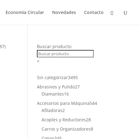
Economía Circular
Novedades
Contacto
87)
Buscar producto
×
3495
Sin categorizar
3495
productos
27
Abrasivos y Pulido
27
16
productos
Diamantes
16
productos
544
Accesorios para Máquina
544
2
productos
Afiladoras
2
productos
28
Acoples y Reductores
28
productos
8
Carros y Organizadores
8
productos
345
Conos
345