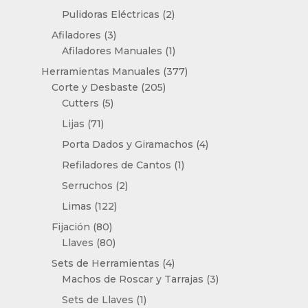
productos
2
Pulidoras Eléctricas
2
productos
3
Afiladores
3
productos
1
Afiladores Manuales
1
producto
377
Herramientas Manuales
377
205
productos
Corte y Desbaste
205
5
productos
Cutters
5
productos
71
Lijas
71
productos
4
Porta Dados y Giramachos
4
productos
1
Refiladores de Cantos
1
producto
2
Serruchos
2
productos
122
Limas
122
productos
80
Fijación
80
productos
80
Llaves
80
productos
4
Sets de Herramientas
4
productos
3
Machos de Roscar y Tarrajas
3
productos
1
Sets de Llaves
1