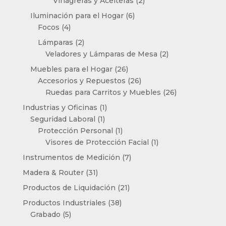
productos
2
Vinagreras y Aceiteras
2
productos
6
Iluminación para el Hogar
6
4
productos
Focos
4
productos
2
Lámparas
2
productos
2
Veladores y Lámparas de Mesa
2
productos
26
Muebles para el Hogar
26
productos
26
Accesorios y Repuestos
26
productos
26
Ruedas para Carritos y Muebles
26
productos
1
Industrias y Oficinas
1
1
producto
Seguridad Laboral
1
producto
1
Protección Personal
1
producto
1
Visores de Protección Facial
1
producto
7
Instrumentos de Medición
7
productos
31
Madera & Router
31
productos
21
Productos de Liquidación
21
productos
38
Productos Industriales
38
5
productos
Grabado
5
productos