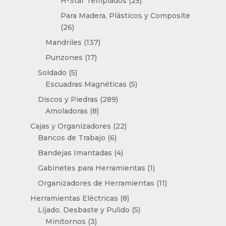
productos
25
H-Star Templados
25
productos
Para Madera, Plásticos y Composite
26
26
productos
137
Mandriles
137
productos
17
Punzones
17
productos
5
Soldado
5
productos
5
Escuadras Magnéticas
5
productos
289
Discos y Piedras
289
8
productos
Amoladoras
8
productos
22
Cajas y Organizadores
22
6
productos
Bancos de Trabajo
6
productos
4
Bandejas Imantadas
4
productos
1
Gabinetes para Herramientas
1
producto
11
Organizadores de Herramientas
11
productos
8
Herramientas Eléctricas
8
productos
5
Lijado, Desbaste y Pulido
5
3
productos
Minitornos
3