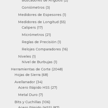
productos
2
Buscadores de Ángulos
2
productos
3
Goniómetros
3
productos
1
Medidores de Espesores
1
producto
55
Medidores de Longitud
55
17
productos
Calipers
17
productos
21
Micrómetros
21
productos
1
Reglas de Precisión
1
producto
16
Relojes Comparadores
16
productos
1
Niveles
1
producto
1
Nivel de Burbujas
1
producto
2048
Herramientas de Corte
2048
68
productos
Hojas de Sierra
68
productos
34
Avellanador
34
productos
27
Acero Rápido HSS
27
productos
7
Metal Duro
7
productos
106
Bits y Cuchillas
106
productos
87
Acero Rápido (HSS)
87