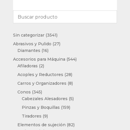
3541
Sin categorizar
3541
productos
27
Abrasivos y Pulido
27
16
productos
Diamantes
16
productos
544
Accesorios para Máquina
544
2
productos
Afiladoras
2
productos
28
Acoples y Reductores
28
productos
8
Carros y Organizadores
8
productos
345
Conos
345
productos
5
Cabezales Alesadores
5
productos
159
Pinzas y Boquillas
159
productos
9
Tiradores
9
productos
82
Elementos de sujeción
82