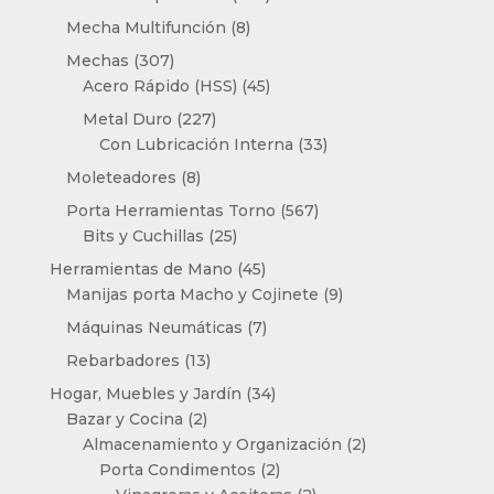
productos
8
Mecha Multifunción
8
productos
307
Mechas
307
productos
45
Acero Rápido (HSS)
45
productos
227
Metal Duro
227
productos
33
Con Lubricación Interna
33
productos
8
Moleteadores
8
productos
567
Porta Herramientas Torno
567
25
productos
Bits y Cuchillas
25
productos
45
Herramientas de Mano
45
productos
9
Manijas porta Macho y Cojinete
9
productos
7
Máquinas Neumáticas
7
productos
13
Rebarbadores
13
productos
34
Hogar, Muebles y Jardín
34
2
productos
Bazar y Cocina
2
productos
2
Almacenamiento y Organización
2
2
productos
Porta Condimentos
2