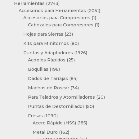
producto
2743
Herramientas
2743
productos
2051
Accesorios para Herramientas
2051
1
productos
Accesorios para Compresores
1
producto
1
Cabezales para Compresores
1
producto
23
Hojas para Sierras
23
productos
80
Kits para Minitornos
80
productos
1926
Puntas y Adaptadores
1926
25
productos
Acoples Rápidos
25
productos
198
Boquillas
198
productos
84
Dados de Tarrajas
84
productos
34
Machos de Roscar
34
productos
20
Para Taladros y Atornilladores
20
productos
50
Puntas de Destornillador
50
productos
1090
Fresas
1090
productos
185
Acero Rápido (HSS)
185
productos
162
Metal Duro
162