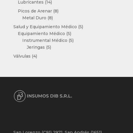
14
Lubricantes
14
productos
8
Picos de Arenar
8
8
productos
Metal Duro
8
productos
5
Salud y Equipamiento Médico
5
5
productos
Equipamiento Médico
5
productos
5
Instrumental Médico
5
5
productos
Jeringas
5
productos
4
Válvulas
4
productos
San Lorenzo (C91) 2971, San Andrés (1651),