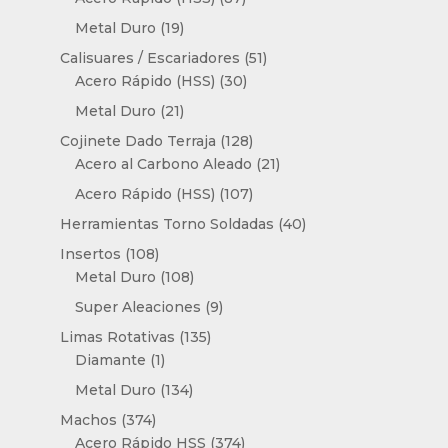
productos
19
Metal Duro
19
productos
51
Calisuares / Escariadores
51
30
productos
Acero Rápido (HSS)
30
productos
21
Metal Duro
21
productos
128
Cojinete Dado Terraja
128
productos
21
Acero al Carbono Aleado
21
productos
107
Acero Rápido (HSS)
107
productos
40
Herramientas Torno Soldadas
40
productos
108
Insertos
108
productos
108
Metal Duro
108
productos
9
Super Aleaciones
9
productos
135
Limas Rotativas
135
1
productos
Diamante
1
producto
134
Metal Duro
134
productos
374
Machos
374
productos
374
Acero Rápido HSS
374