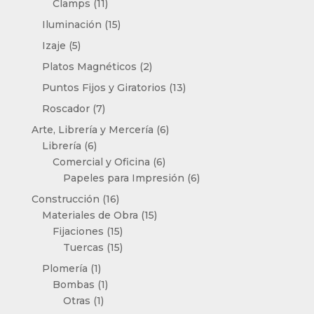
11
productos
Clamps
11
productos
15
Iluminación
15
productos
5
Izaje
5
productos
2
Platos Magnéticos
2
productos
13
Puntos Fijos y Giratorios
13
productos
7
Roscador
7
productos
6
Arte, Librería y Mercería
6
6
productos
Librería
6
productos
6
Comercial y Oficina
6
productos
6
Papeles para Impresión
6
productos
16
Construcción
16
productos
15
Materiales de Obra
15
15
productos
Fijaciones
15
productos
15
Tuercas
15
productos
1
Plomería
1
producto
1
Bombas
1
1
producto
Otras
1