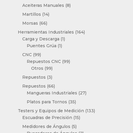
producto
8
Aceiteras Manuales
8
productos
14
Martillos
14
productos
66
Morsas
66
productos
164
Herramientas Industriales
164
1
productos
Carga y Descarga
1
1
producto
Puentes Grúa
1
producto
99
CNC
99
productos
99
Repuestos CNC
99
99
productos
Otros
99
productos
3
Repuestos
3
productos
66
Repuestos
66
productos
27
Mangueras Industriales
27
productos
35
Platos para Tornos
35
productos
133
Testers y Equipos de Medición
133
15
productos
Escuadras de Precisión
15
productos
5
Medidores de Ángulos
5