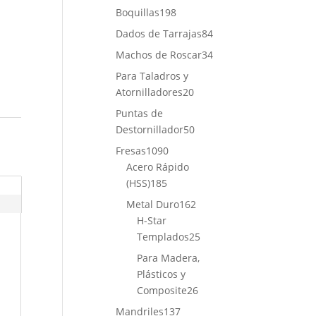
productos
198
Boquillas
198
productos
84
Dados de Tarrajas
84
o
productos
34
Machos de Roscar
34
productos
Para Taladros y
20
Atornilladores
20
productos
Puntas de
50
Destornillador
50
productos
1090
Fresas
1090
productos
Acero Rápido
185
(HSS)
185
productos
162
Metal Duro
162
productos
H-Star
25
Templados
25
productos
Para Madera,
Plásticos y
26
Composite
26
productos
137
Mandriles
137