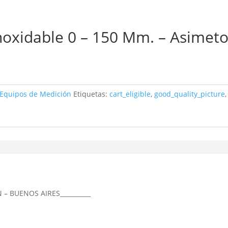
Inoxidable 0 – 150 Mm. – Asimet
 Equipos de Medición
Etiquetas:
cart_eligible
,
good_quality_picture
,
N – BUENOS AIRES__________