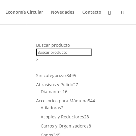
Economía Circular
Novedades
Contacto
Buscar producto
×
3495
Sin categorizar
3495
productos
27
Abrasivos y Pulido
27
16
productos
Diamantes
16
productos
544
Accesorios para Máquina
544
2
productos
Afiladoras
2
productos
28
Acoples y Reductores
28
productos
8
Carros y Organizadores
8
productos
345
Conos
345