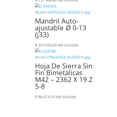
$
737.906,40
IVA Incluido
Mandril Auto-
ajustable Ø 0-13
(j33)
$
253.556,83
IVA Incluido
Hoja De Sierra Sin
Fin Bimetálicas
M42 – 2362 X 19 Z
5-8
$
88.673,18
IVA Incluido