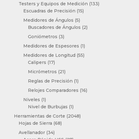
productos
133
Testers y Equipos de Medición
133
15
productos
Escuadras de Precisión
15
productos
5
Medidores de Ángulos
5
productos
2
Buscadores de Ángulos
2
productos
3
Goniómetros
3
productos
1
Medidores de Espesores
1
producto
55
Medidores de Longitud
55
17
productos
Calipers
17
productos
21
Micrómetros
21
productos
1
Reglas de Precisión
1
producto
16
Relojes Comparadores
16
productos
1
Niveles
1
producto
1
Nivel de Burbujas
1
producto
2048
Herramientas de Corte
2048
68
productos
Hojas de Sierra
68
productos
34
Avellanador
34