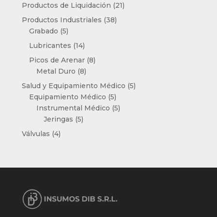
productos
21
Productos de Liquidación
21
productos
38
Productos Industriales
38
5
productos
Grabado
5
productos
14
Lubricantes
14
productos
8
Picos de Arenar
8
8
productos
Metal Duro
8
productos
5
Salud y Equipamiento Médico
5
5
productos
Equipamiento Médico
5
productos
5
Instrumental Médico
5
5
productos
Jeringas
5
productos
4
Válvulas
4
productos