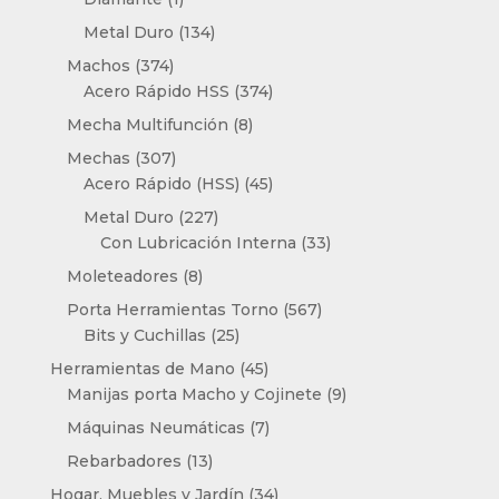
producto
134
Metal Duro
134
productos
374
Machos
374
productos
374
Acero Rápido HSS
374
productos
8
Mecha Multifunción
8
productos
307
Mechas
307
productos
45
Acero Rápido (HSS)
45
productos
227
Metal Duro
227
productos
33
Con Lubricación Interna
33
productos
8
Moleteadores
8
productos
567
Porta Herramientas Torno
567
25
productos
Bits y Cuchillas
25
productos
45
Herramientas de Mano
45
productos
9
Manijas porta Macho y Cojinete
9
productos
7
Máquinas Neumáticas
7
productos
13
Rebarbadores
13
productos
34
Hogar, Muebles y Jardín
34