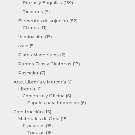
productos
159
Pinzas y Boquillas
159
productos
9
Tiradores
9
productos
82
Elementos de sujeción
82
11
productos
Clamps
11
productos
15
Iluminación
15
productos
5
Izaje
5
productos
2
Platos Magnéticos
2
productos
13
Puntos Fijos y Giratorios
13
productos
7
Roscador
7
productos
6
Arte, Librería y Mercería
6
6
productos
Librería
6
productos
6
Comercial y Oficina
6
productos
6
Papeles para Impresión
6
productos
16
Construcción
16
productos
15
Materiales de Obra
15
15
productos
Fijaciones
15
productos
15
Tuercas
15