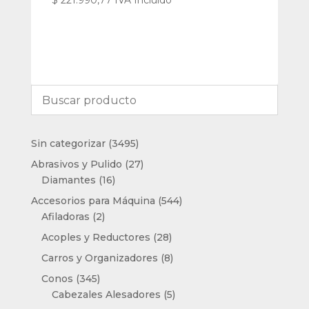
3495
Sin categorizar
3495
productos
27
Abrasivos y Pulido
27
16
productos
Diamantes
16
productos
544
Accesorios para Máquina
544
2
productos
Afiladoras
2
productos
28
Acoples y Reductores
28
productos
8
Carros y Organizadores
8
productos
345
Conos
345
productos
5
Cabezales Alesadores
5