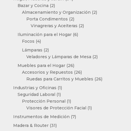
2
productos
Bazar y Cocina
2
productos
2
Almacenamiento y Organización
2
2
productos
Porta Condimentos
2
productos
2
Vinagreras y Aceiteras
2
productos
6
Iluminación para el Hogar
6
4
productos
Focos
4
productos
2
Lámparas
2
productos
2
Veladores y Lámparas de Mesa
2
productos
26
Muebles para el Hogar
26
productos
26
Accesorios y Repuestos
26
productos
26
Ruedas para Carritos y Muebles
26
productos
1
Industrias y Oficinas
1
1
producto
Seguridad Laboral
1
producto
1
Protección Personal
1
producto
1
Visores de Protección Facial
1
producto
7
Instrumentos de Medición
7
productos
31
Madera & Router
31