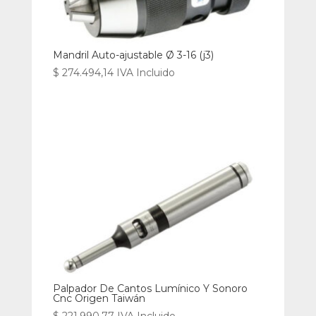
Mandril Auto-ajustable Ø 3-16 (j3)
$
274.494,14
IVA Incluido
Palpador De Cantos Lumínico Y Sonoro
Cnc Origen Taiwán
$
221.990,77
IVA Incluido