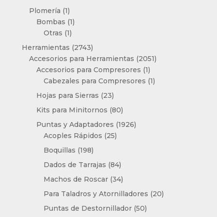
productos
1
Plomería
1
producto
1
Bombas
1
1
producto
Otras
1
producto
2743
Herramientas
2743
productos
2051
Accesorios para Herramientas
2051
1
productos
Accesorios para Compresores
1
producto
1
Cabezales para Compresores
1
producto
23
Hojas para Sierras
23
productos
80
Kits para Minitornos
80
productos
1926
Puntas y Adaptadores
1926
25
productos
Acoples Rápidos
25
productos
198
Boquillas
198
productos
84
Dados de Tarrajas
84
productos
34
Machos de Roscar
34
productos
20
Para Taladros y Atornilladores
20
productos
50
Puntas de Destornillador
50