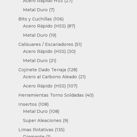
productos
27
Acero Rápido HSS
27
productos
7
Metal Duro
7
productos
106
Bits y Cuchillas
106
productos
87
Acero Rápido (HSS)
87
productos
19
Metal Duro
19
productos
51
Calisuares / Escariadores
51
30
productos
Acero Rápido (HSS)
30
productos
21
Metal Duro
21
productos
128
Cojinete Dado Terraja
128
productos
21
Acero al Carbono Aleado
21
productos
107
Acero Rápido (HSS)
107
productos
40
Herramientas Torno Soldadas
40
productos
108
Insertos
108
productos
108
Metal Duro
108
productos
9
Super Aleaciones
9
productos
135
Limas Rotativas
135
1
productos
Diamante
1