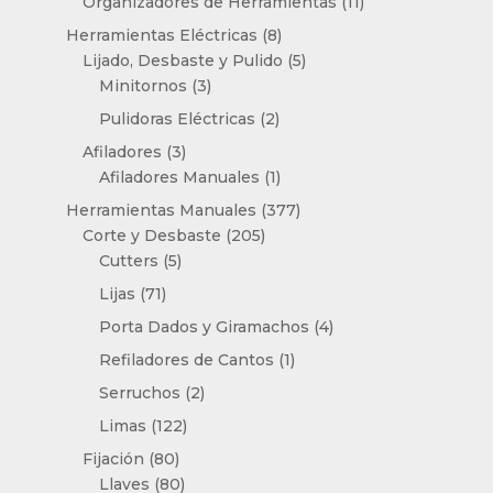
11
Organizadores de Herramientas
11
productos
8
Herramientas Eléctricas
8
productos
5
Lijado, Desbaste y Pulido
5
3
productos
Minitornos
3
productos
2
Pulidoras Eléctricas
2
productos
3
Afiladores
3
productos
1
Afiladores Manuales
1
producto
377
Herramientas Manuales
377
205
productos
Corte y Desbaste
205
5
productos
Cutters
5
productos
71
Lijas
71
productos
4
Porta Dados y Giramachos
4
productos
1
Refiladores de Cantos
1
producto
2
Serruchos
2
productos
122
Limas
122
productos
80
Fijación
80
productos
80
Llaves
80