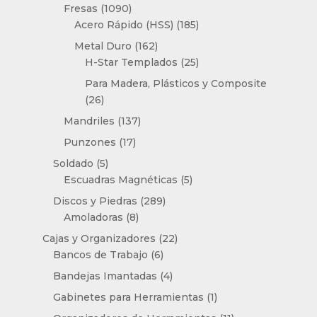
productos
1090
Fresas
1090
productos
185
Acero Rápido (HSS)
185
productos
162
Metal Duro
162
productos
25
H-Star Templados
25
productos
Para Madera, Plásticos y Composite
26
26
productos
137
Mandriles
137
productos
17
Punzones
17
productos
5
Soldado
5
productos
5
Escuadras Magnéticas
5
productos
289
Discos y Piedras
289
8
productos
Amoladoras
8
productos
22
Cajas y Organizadores
22
6
productos
Bancos de Trabajo
6
productos
4
Bandejas Imantadas
4
productos
1
Gabinetes para Herramientas
1
producto