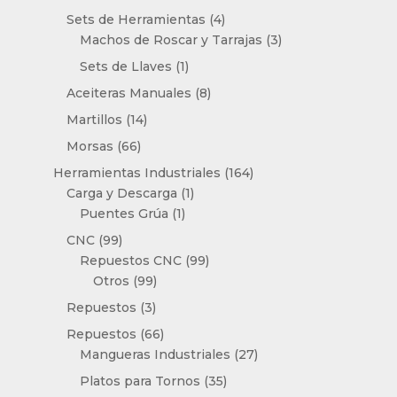
productos
4
Sets de Herramientas
4
productos
3
Machos de Roscar y Tarrajas
3
productos
1
Sets de Llaves
1
producto
8
Aceiteras Manuales
8
productos
14
Martillos
14
productos
66
Morsas
66
productos
164
Herramientas Industriales
164
1
productos
Carga y Descarga
1
1
producto
Puentes Grúa
1
producto
99
CNC
99
productos
99
Repuestos CNC
99
99
productos
Otros
99
productos
3
Repuestos
3
productos
66
Repuestos
66
productos
27
Mangueras Industriales
27
productos
35
Platos para Tornos
35