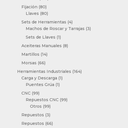
productos
80
Fijación
80
productos
80
Llaves
80
productos
4
Sets de Herramientas
4
productos
3
Machos de Roscar y Tarrajas
3
productos
1
Sets de Llaves
1
producto
8
Aceiteras Manuales
8
productos
14
Martillos
14
productos
66
Morsas
66
productos
164
Herramientas Industriales
164
1
productos
Carga y Descarga
1
1
producto
Puentes Grúa
1
producto
99
CNC
99
productos
99
Repuestos CNC
99
99
productos
Otros
99
productos
3
Repuestos
3
productos
66
Repuestos
66