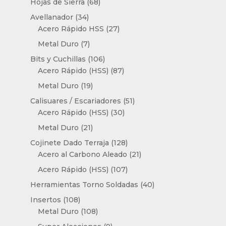
68
productos
Hojas de Sierra
68
productos
34
Avellanador
34
productos
27
Acero Rápido HSS
27
productos
7
Metal Duro
7
productos
106
Bits y Cuchillas
106
productos
87
Acero Rápido (HSS)
87
productos
19
Metal Duro
19
productos
51
Calisuares / Escariadores
51
30
productos
Acero Rápido (HSS)
30
productos
21
Metal Duro
21
productos
128
Cojinete Dado Terraja
128
productos
21
Acero al Carbono Aleado
21
productos
107
Acero Rápido (HSS)
107
productos
40
Herramientas Torno Soldadas
40
productos
108
Insertos
108
productos
108
Metal Duro
108
productos