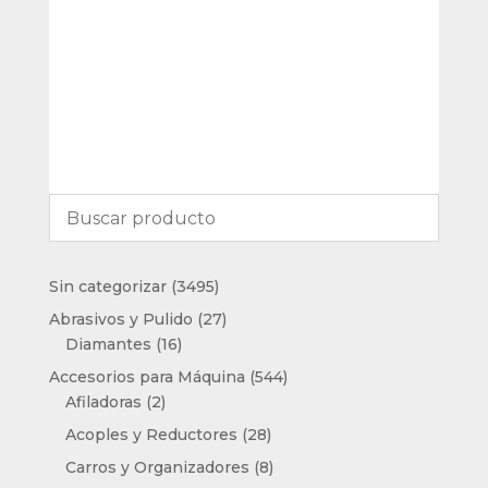
3495
Sin categorizar
3495
productos
27
Abrasivos y Pulido
27
16
productos
Diamantes
16
productos
544
Accesorios para Máquina
544
2
productos
Afiladoras
2
productos
28
Acoples y Reductores
28
productos
8
Carros y Organizadores
8