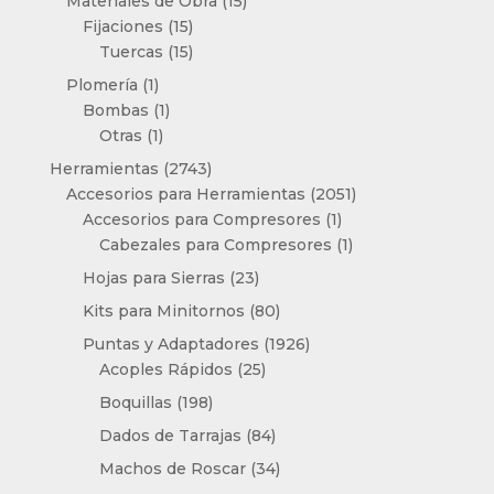
productos
15
Materiales de Obra
15
15
productos
Fijaciones
15
productos
15
Tuercas
15
productos
1
Plomería
1
producto
1
Bombas
1
1
producto
Otras
1
producto
2743
Herramientas
2743
productos
2051
Accesorios para Herramientas
2051
1
productos
Accesorios para Compresores
1
producto
1
Cabezales para Compresores
1
producto
23
Hojas para Sierras
23
productos
80
Kits para Minitornos
80
productos
1926
Puntas y Adaptadores
1926
25
productos
Acoples Rápidos
25
productos
198
Boquillas
198
productos
84
Dados de Tarrajas
84
productos
34
Machos de Roscar
34
productos