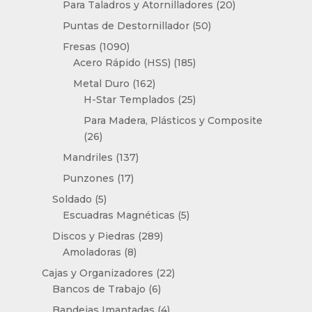
20
Para Taladros y Atornilladores
20
productos
50
Puntas de Destornillador
50
productos
1090
Fresas
1090
productos
185
Acero Rápido (HSS)
185
productos
162
Metal Duro
162
productos
25
H-Star Templados
25
productos
Para Madera, Plásticos y Composite
26
26
productos
137
Mandriles
137
productos
17
Punzones
17
productos
5
Soldado
5
productos
5
Escuadras Magnéticas
5
productos
289
Discos y Piedras
289
8
productos
Amoladoras
8
productos
22
Cajas y Organizadores
22
6
productos
Bancos de Trabajo
6
productos
4
Bandejas Imantadas
4