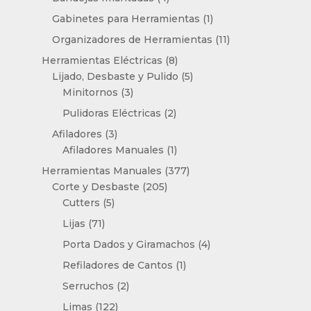
productos
1
Gabinetes para Herramientas
1
producto
11
Organizadores de Herramientas
11
productos
8
Herramientas Eléctricas
8
productos
5
Lijado, Desbaste y Pulido
5
3
productos
Minitornos
3
productos
2
Pulidoras Eléctricas
2
productos
3
Afiladores
3
productos
1
Afiladores Manuales
1
producto
377
Herramientas Manuales
377
205
productos
Corte y Desbaste
205
5
productos
Cutters
5
productos
71
Lijas
71
productos
4
Porta Dados y Giramachos
4
productos
1
Refiladores de Cantos
1
producto
2
Serruchos
2
productos
122
Limas
122