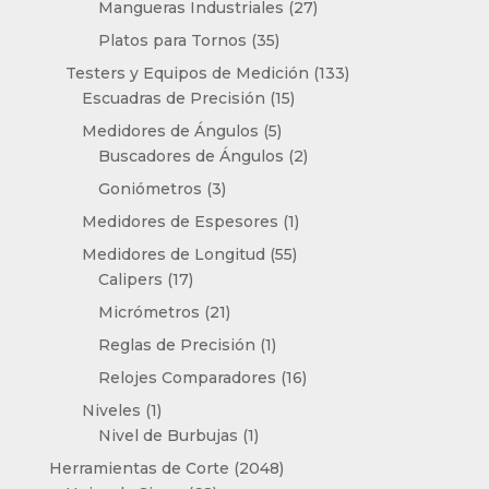
productos
27
Mangueras Industriales
27
productos
35
Platos para Tornos
35
productos
133
Testers y Equipos de Medición
133
15
productos
Escuadras de Precisión
15
productos
5
Medidores de Ángulos
5
productos
2
Buscadores de Ángulos
2
productos
3
Goniómetros
3
productos
1
Medidores de Espesores
1
producto
55
Medidores de Longitud
55
17
productos
Calipers
17
productos
21
Micrómetros
21
productos
1
Reglas de Precisión
1
producto
16
Relojes Comparadores
16
productos
1
Niveles
1
producto
1
Nivel de Burbujas
1
producto
2048
Herramientas de Corte
2048