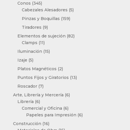
productos
345
Conos
345
productos
5
Cabezales Alesadores
5
productos
159
Pinzas y Boquillas
159
productos
9
Tiradores
9
productos
82
Elementos de sujeción
82
11
productos
Clamps
11
productos
15
Iluminación
15
productos
5
Izaje
5
productos
2
Platos Magnéticos
2
productos
13
Puntos Fijos y Giratorios
13
productos
7
Roscador
7
productos
6
Arte, Librería y Mercería
6
6
productos
Librería
6
productos
6
Comercial y Oficina
6
productos
6
Papeles para Impresión
6
productos
16
Construcción
16