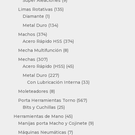
9
Super Aleaciones
9
productos
135
Limas Rotativas
135
1
productos
Diamante
1
producto
134
Metal Duro
134
productos
374
Machos
374
productos
374
Acero Rápido HSS
374
productos
8
Mecha Multifunción
8
productos
307
Mechas
307
productos
45
Acero Rápido (HSS)
45
productos
227
Metal Duro
227
productos
33
Con Lubricación Interna
33
productos
8
Moleteadores
8
productos
567
Porta Herramientas Torno
567
25
productos
Bits y Cuchillas
25
productos
45
Herramientas de Mano
45
productos
9
Manijas porta Macho y Cojinete
9
productos
7
Máquinas Neumáticas
7