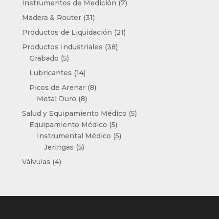
7
Instrumentos de Medición
7
productos
31
Madera & Router
31
productos
21
Productos de Liquidación
21
productos
38
Productos Industriales
38
5
productos
Grabado
5
productos
14
Lubricantes
14
productos
8
Picos de Arenar
8
8
productos
Metal Duro
8
productos
5
Salud y Equipamiento Médico
5
5
productos
Equipamiento Médico
5
productos
5
Instrumental Médico
5
5
productos
Jeringas
5
productos
4
Válvulas
4
productos