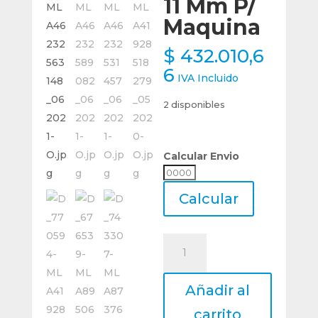
11 Mm P/
Maquina
$
432.010,6
6
IVA Incluido
2 disponibles
Calcular Envio
Calcular
Envio
Calcular
Calisuar
Escariador
De
Añadir al
Metal
Duro
carrito