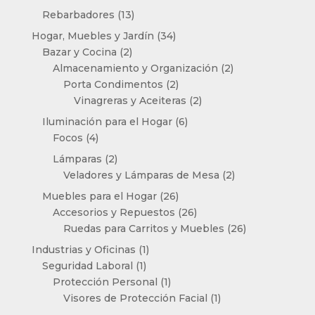
productos
13
Rebarbadores
13
productos
34
Hogar, Muebles y Jardín
34
2
productos
Bazar y Cocina
2
productos
2
Almacenamiento y Organización
2
2
productos
Porta Condimentos
2
productos
2
Vinagreras y Aceiteras
2
productos
6
Iluminación para el Hogar
6
4
productos
Focos
4
productos
2
Lámparas
2
productos
2
Veladores y Lámparas de Mesa
2
productos
26
Muebles para el Hogar
26
productos
26
Accesorios y Repuestos
26
productos
26
Ruedas para Carritos y Muebles
26
productos
1
Industrias y Oficinas
1
1
producto
Seguridad Laboral
1
producto
1
Protección Personal
1
producto
1
Visores de Protección Facial
1
producto