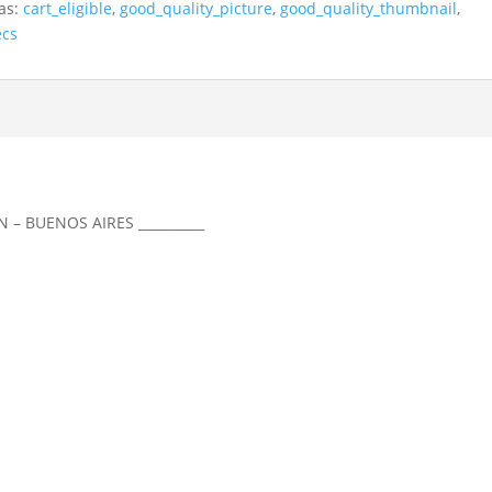
tas:
cart_eligible
,
good_quality_picture
,
good_quality_thumbnail
,
ecs
N – BUENOS AIRES __________