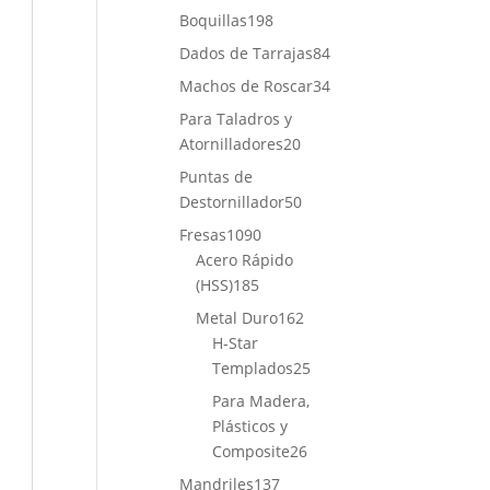
productos
198
Boquillas
198
productos
84
Dados de Tarrajas
84
productos
34
Machos de Roscar
34
productos
Para Taladros y
20
Atornilladores
20
productos
Puntas de
50
Destornillador
50
productos
1090
Fresas
1090
productos
Acero Rápido
185
(HSS)
185
productos
162
Metal Duro
162
productos
H-Star
25
Templados
25
productos
Para Madera,
Plásticos y
26
Composite
26
productos
137
Mandriles
137