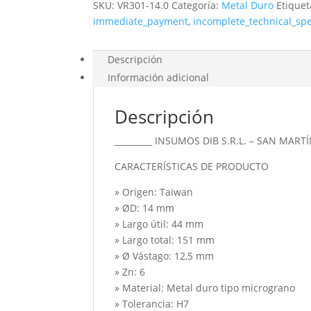
SKU:
VR301-14.0
Categoría:
Metal Duro
Etique
immediate_payment
,
incomplete_technical_sp
Descripción
Información adicional
Descripción
_________ INSUMOS DIB S.R.L. – SAN MARTÍ
CARACTERÍSTICAS DE PRODUCTO
» Origen: Taiwan
» ØD: 14 mm
» Largo útil: 44 mm
» Largo total: 151 mm
» Ø Vástago: 12,5 mm
» Zn: 6
» Material: Metal duro tipo micrograno
» Tolerancia: H7