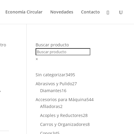
Economía Circular
Novedades
Contacto
tro
Buscar producto
×
3495
Sin categorizar
3495
productos
27
Abrasivos y Pulido
27
16
productos
/
Diamantes
16
productos
544
Accesorios para Máquina
544
2
productos
Afiladoras
2
productos
28
Acoples y Reductores
28
productos
8
Carros y Organizadores
8
productos
345
Conos
345