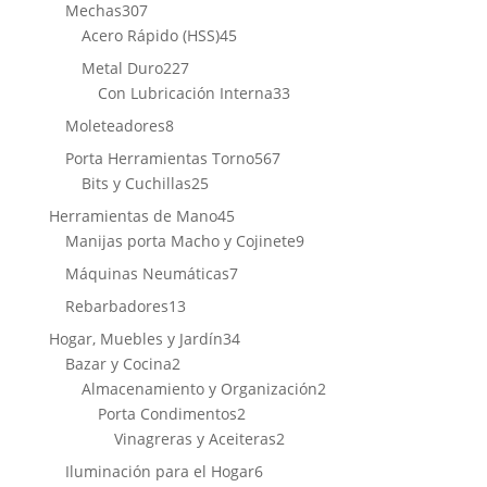
productos
307
Mechas
307
productos
45
Acero Rápido (HSS)
45
productos
227
Metal Duro
227
productos
33
Con Lubricación Interna
33
productos
8
Moleteadores
8
productos
567
Porta Herramientas Torno
567
25
productos
Bits y Cuchillas
25
productos
45
Herramientas de Mano
45
productos
9
Manijas porta Macho y Cojinete
9
productos
7
Máquinas Neumáticas
7
productos
13
Rebarbadores
13
productos
34
Hogar, Muebles y Jardín
34
2
productos
Bazar y Cocina
2
productos
2
Almacenamiento y Organización
2
2
productos
Porta Condimentos
2
productos
2
Vinagreras y Aceiteras
2
productos
6
Iluminación para el Hogar
6