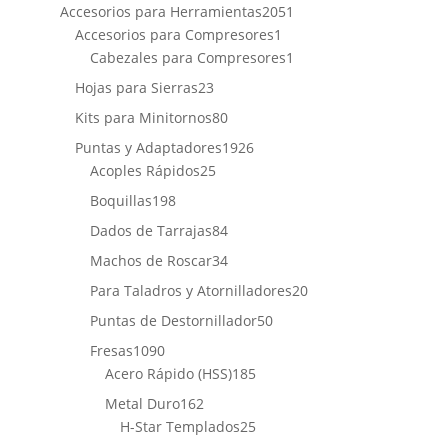
productos
2051
Accesorios para Herramientas
2051
1
productos
Accesorios para Compresores
1
producto
1
Cabezales para Compresores
1
producto
23
Hojas para Sierras
23
productos
80
Kits para Minitornos
80
productos
1926
Puntas y Adaptadores
1926
25
productos
Acoples Rápidos
25
productos
198
Boquillas
198
productos
84
Dados de Tarrajas
84
productos
34
Machos de Roscar
34
productos
20
Para Taladros y Atornilladores
20
productos
50
Puntas de Destornillador
50
productos
1090
Fresas
1090
productos
185
Acero Rápido (HSS)
185
productos
162
Metal Duro
162
productos
25
H-Star Templados
25