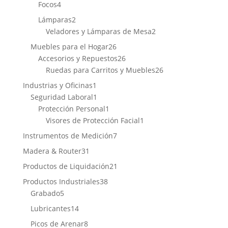
4
productos
Focos
4
productos
2
Lámparas
2
productos
2
Veladores y Lámparas de Mesa
2
productos
26
Muebles para el Hogar
26
productos
26
Accesorios y Repuestos
26
productos
26
Ruedas para Carritos y Muebles
26
productos
1
Industrias y Oficinas
1
producto
1
Seguridad Laboral
1
producto
1
Protección Personal
1
producto
1
Visores de Protección Facial
1
producto
7
Instrumentos de Medición
7
productos
31
Madera & Router
31
productos
21
Productos de Liquidación
21
productos
38
Productos Industriales
38
5
productos
Grabado
5
productos
14
Lubricantes
14
productos
8
Picos de Arenar
8