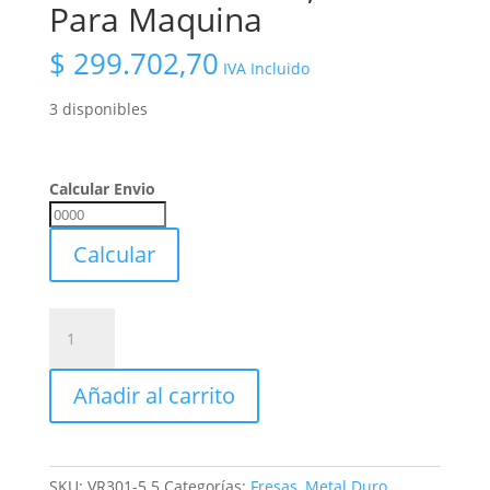
Para Maquina
$
299.702,70
IVA Incluido
3 disponibles
Calcular Envio
Calcular
Envio
Calcular
Calisuar
Escariador
Metal
Añadir al carrito
Duro
Diametro
5,5
Mm
SKU:
VR301-5.5
Categorías:
Fresas
,
Metal Duro