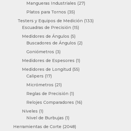
productos
27
Mangueras Industriales
27
productos
35
Platos para Tornos
35
productos
133
Testers y Equipos de Medición
133
15
productos
Escuadras de Precisión
15
productos
5
Medidores de Ángulos
5
productos
2
Buscadores de Ángulos
2
productos
3
Goniómetros
3
productos
1
Medidores de Espesores
1
producto
55
Medidores de Longitud
55
17
productos
Calipers
17
productos
21
Micrómetros
21
productos
1
Reglas de Precisión
1
producto
16
Relojes Comparadores
16
productos
1
Niveles
1
producto
1
Nivel de Burbujas
1
producto
2048
Herramientas de Corte
2048