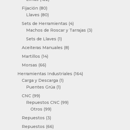
productos
80
Fijación
80
productos
80
Llaves
80
productos
4
Sets de Herramientas
4
productos
3
Machos de Roscar y Tarrajas
3
productos
1
Sets de Llaves
1
producto
8
Aceiteras Manuales
8
productos
14
Martillos
14
productos
66
Morsas
66
productos
164
Herramientas Industriales
164
1
productos
Carga y Descarga
1
1
producto
Puentes Grúa
1
producto
99
CNC
99
productos
99
Repuestos CNC
99
99
productos
Otros
99
productos
3
Repuestos
3
productos
66
Repuestos
66