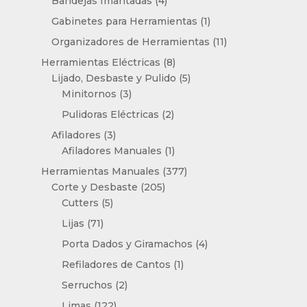
Bandejas Imantadas
4
productos
1
Gabinetes para Herramientas
1
producto
11
Organizadores de Herramientas
11
productos
8
Herramientas Eléctricas
8
productos
5
Lijado, Desbaste y Pulido
5
3
productos
Minitornos
3
productos
2
Pulidoras Eléctricas
2
productos
3
Afiladores
3
productos
1
Afiladores Manuales
1
producto
377
Herramientas Manuales
377
205
productos
Corte y Desbaste
205
5
productos
Cutters
5
productos
71
Lijas
71
productos
4
Porta Dados y Giramachos
4
productos
1
Refiladores de Cantos
1
producto
2
Serruchos
2
productos
122
Limas
122