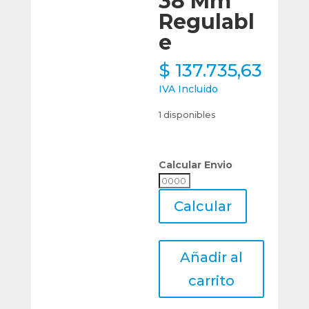
38 Mm
Regulabl
e
$
137.735,63
IVA Incluido
1 disponibles
Calcular Envio
Calcular
Envio
Calcular
Cojinete
Añadir al
Terraja
Roscar
carrito
Hss