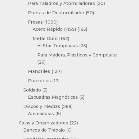
productos
20
Para Taladros y Atornilladores
20
productos
50
Puntas de Destornillador
50
productos
1090
Fresas
1090
productos
185
Acero Rápido (HSS)
185
productos
162
Metal Duro
162
productos
25
H-Star Templados
25
productos
Para Madera, Plásticos y Composite
26
26
productos
137
Mandriles
137
productos
17
Punzones
17
productos
5
Soldado
5
productos
5
Escuadras Magnéticas
5
productos
289
Discos y Piedras
289
8
productos
Amoladoras
8
productos
22
Cajas y Organizadores
22
6
productos
Bancos de Trabajo
6
productos
4