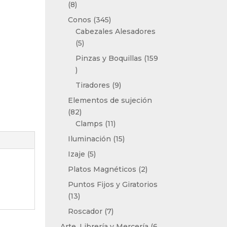
8
8
productos
345
Conos
345
productos
Cabezales Alesadores
5
5
productos
Pinzas y Boquillas
159
159
productos
9
Tiradores
9
productos
Elementos de sujeción
82
82
productos
11
Clamps
11
productos
15
Iluminación
15
productos
5
Izaje
5
productos
2
Platos Magnéticos
2
productos
Puntos Fijos y Giratorios
13
13
productos
7
Roscador
7
productos
Arte, Librería y Mercería
6