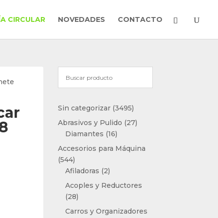
A CIRCULAR
NOVEDADES
CONTACTO
nete
3495
car
Sin categorizar
3495
productos
27
38
Abrasivos y Pulido
27
16
productos
Diamantes
16
productos
Accesorios para Máquina
544
544
productos
2
Afiladoras
2
productos
Acoples y Reductores
28
28
productos
Carros y Organizadores