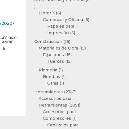
6
productos
6
Librería
6
productos
6
Comercial y Oficina
6
productos
Papeles para
6
Impresión
6
Lumínico
productos
16
 Taiwán
Construcción
16
productos
15
Materiales de Obra
15
uido
15
productos
Fijaciones
15
productos
15
Tuercas
15
productos
1
Plomería
1
producto
1
Bombas
1
1
producto
Otras
1
producto
2743
Herramientas
2743
productos
Accesorios para
2051
Herramientas
2051
productos
Accesorios para
1
Compresores
1
producto
Cabezales para