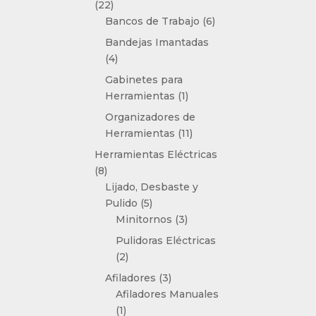
22
22
productos
6
Bancos de Trabajo
6
productos
Bandejas Imantadas
4
4
productos
Gabinetes para
1
Herramientas
1
producto
Organizadores de
11
Herramientas
11
productos
Herramientas Eléctricas
8
8
productos
Lijado, Desbaste y
5
Pulido
5
productos
3
Minitornos
3
productos
Pulidoras Eléctricas
2
2
productos
3
Afiladores
3
productos
Afiladores Manuales
1
1