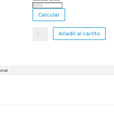
Calcular
Envio
Calcular
Cojinete
Añadir al carrito
Terraja
Roscar
Hss
M
14
X
onal
1,00
X
Ø
38
Mm
Regulable
cantidad