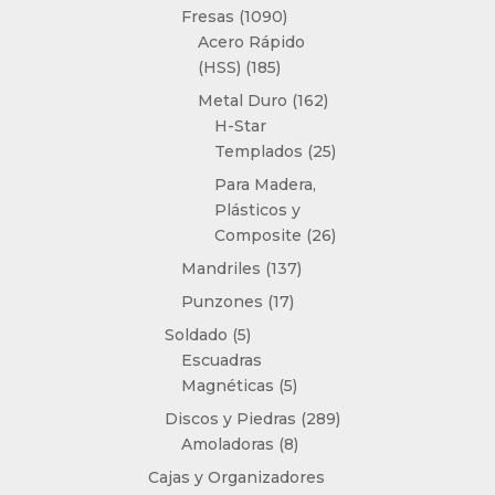
productos
1090
Fresas
1090
productos
Acero Rápido
185
(HSS)
185
productos
162
Metal Duro
162
productos
H-Star
25
Templados
25
productos
Para Madera,
Plásticos y
26
Composite
26
productos
137
Mandriles
137
productos
17
Punzones
17
productos
5
Soldado
5
productos
Escuadras
5
Magnéticas
5
productos
289
Discos y Piedras
289
8
productos
Amoladoras
8
productos
Cajas y Organizadores