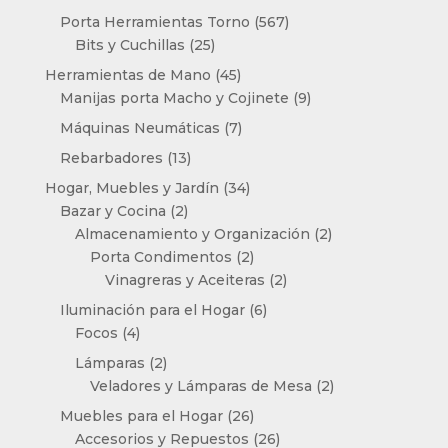
productos
567
Porta Herramientas Torno
567
25
productos
Bits y Cuchillas
25
productos
45
Herramientas de Mano
45
productos
9
Manijas porta Macho y Cojinete
9
productos
7
Máquinas Neumáticas
7
productos
13
Rebarbadores
13
productos
34
Hogar, Muebles y Jardín
34
2
productos
Bazar y Cocina
2
productos
2
Almacenamiento y Organización
2
2
productos
Porta Condimentos
2
productos
2
Vinagreras y Aceiteras
2
productos
6
Iluminación para el Hogar
6
4
productos
Focos
4
productos
2
Lámparas
2
productos
2
Veladores y Lámparas de Mesa
2
productos
26
Muebles para el Hogar
26
productos
26
Accesorios y Repuestos
26