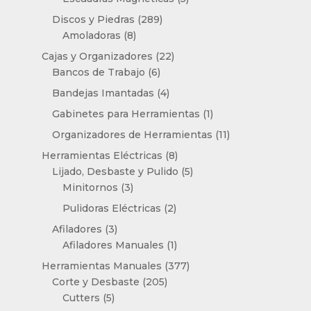
productos
289
Discos y Piedras
289
8
productos
Amoladoras
8
productos
22
Cajas y Organizadores
22
6
productos
Bancos de Trabajo
6
productos
4
Bandejas Imantadas
4
productos
1
Gabinetes para Herramientas
1
producto
11
Organizadores de Herramientas
11
productos
8
Herramientas Eléctricas
8
productos
5
Lijado, Desbaste y Pulido
5
3
productos
Minitornos
3
productos
2
Pulidoras Eléctricas
2
productos
3
Afiladores
3
productos
1
Afiladores Manuales
1
producto
377
Herramientas Manuales
377
205
productos
Corte y Desbaste
205
5
productos
Cutters
5