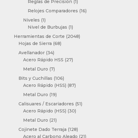
1
Reglas de Precisión
1
producto
16
Relojes Comparadores
16
productos
1
Niveles
1
producto
1
Nivel de Burbujas
1
producto
2048
Herramientas de Corte
2048
68
productos
Hojas de Sierra
68
productos
34
Avellanador
34
productos
27
Acero Rápido HSS
27
productos
7
Metal Duro
7
productos
106
Bits y Cuchillas
106
productos
87
Acero Rápido (HSS)
87
productos
19
Metal Duro
19
productos
51
Calisuares / Escariadores
51
30
productos
Acero Rápido (HSS)
30
productos
21
Metal Duro
21
productos
128
Cojinete Dado Terraja
128
productos
21
Acero al Carbono Aleado
21