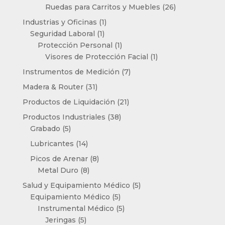
productos
26
Ruedas para Carritos y Muebles
26
productos
1
Industrias y Oficinas
1
1
producto
Seguridad Laboral
1
producto
1
Protección Personal
1
producto
1
Visores de Protección Facial
1
producto
7
Instrumentos de Medición
7
productos
31
Madera & Router
31
productos
21
Productos de Liquidación
21
productos
38
Productos Industriales
38
5
productos
Grabado
5
productos
14
Lubricantes
14
productos
8
Picos de Arenar
8
8
productos
Metal Duro
8
productos
5
Salud y Equipamiento Médico
5
5
productos
Equipamiento Médico
5
productos
5
Instrumental Médico
5
5
productos
Jeringas
5