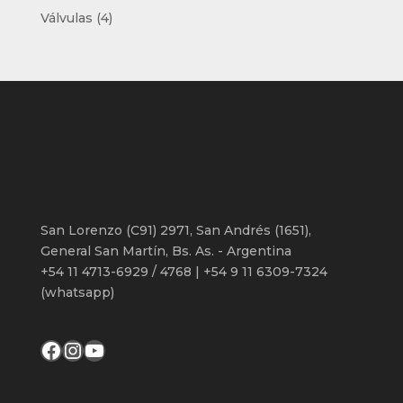
productos
4
Válvulas
4
productos
San Lorenzo (C91) 2971, San Andrés (1651),
General San Martín, Bs. As. - Argentina
+54 11 4713-6929 / 4768 | +54 9 11 6309-7324
(whatsapp)
Facebook
Instagram
YouTube