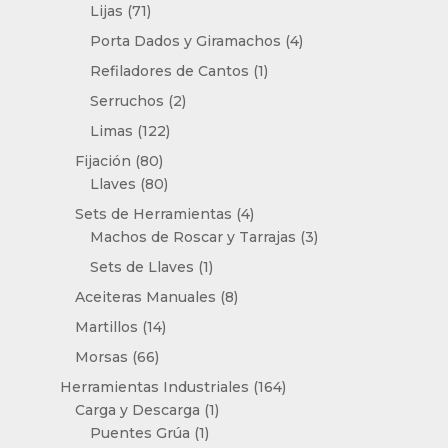
productos
71
Lijas
71
productos
4
Porta Dados y Giramachos
4
productos
1
Refiladores de Cantos
1
producto
2
Serruchos
2
productos
122
Limas
122
productos
80
Fijación
80
productos
80
Llaves
80
productos
4
Sets de Herramientas
4
productos
3
Machos de Roscar y Tarrajas
3
productos
1
Sets de Llaves
1
producto
8
Aceiteras Manuales
8
productos
14
Martillos
14
productos
66
Morsas
66
productos
164
Herramientas Industriales
164
1
productos
Carga y Descarga
1
1
producto
Puentes Grúa
1