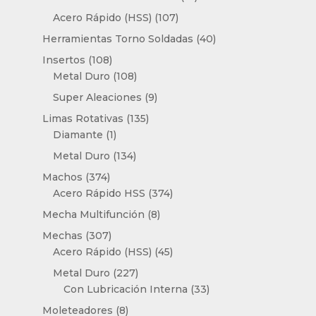
productos
107
Acero Rápido (HSS)
107
productos
40
Herramientas Torno Soldadas
40
productos
108
Insertos
108
productos
108
Metal Duro
108
productos
9
Super Aleaciones
9
productos
135
Limas Rotativas
135
1
productos
Diamante
1
producto
134
Metal Duro
134
productos
374
Machos
374
productos
374
Acero Rápido HSS
374
productos
8
Mecha Multifunción
8
productos
307
Mechas
307
productos
45
Acero Rápido (HSS)
45
productos
227
Metal Duro
227
productos
33
Con Lubricación Interna
33
productos
8
Moleteadores
8