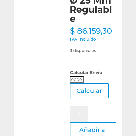
Ø 25 Mm
Regulabl
e
$
86.159,30
IVA Incluido
3 disponibles
Calcular Envio
Calcular
Envio
Calcular
Cojinete
Terraja
Roscar
Añadir al
Hss