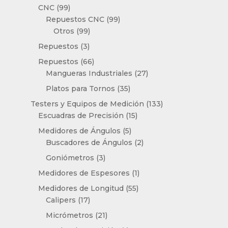
producto
99
CNC
99
productos
99
Repuestos CNC
99
99
productos
Otros
99
productos
3
Repuestos
3
productos
66
Repuestos
66
productos
27
Mangueras Industriales
27
productos
35
Platos para Tornos
35
productos
133
Testers y Equipos de Medición
133
15
productos
Escuadras de Precisión
15
productos
5
Medidores de Ángulos
5
productos
2
Buscadores de Ángulos
2
productos
3
Goniómetros
3
productos
1
Medidores de Espesores
1
producto
55
Medidores de Longitud
55
17
productos
Calipers
17
productos
21
Micrómetros
21
productos