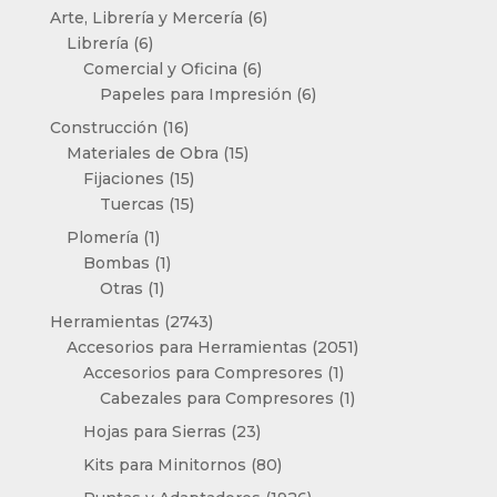
productos
6
Arte, Librería y Mercería
6
6
productos
Librería
6
productos
6
Comercial y Oficina
6
productos
6
Papeles para Impresión
6
productos
16
Construcción
16
productos
15
Materiales de Obra
15
15
productos
Fijaciones
15
productos
15
Tuercas
15
productos
1
Plomería
1
producto
1
Bombas
1
1
producto
Otras
1
producto
2743
Herramientas
2743
productos
2051
Accesorios para Herramientas
2051
1
productos
Accesorios para Compresores
1
producto
1
Cabezales para Compresores
1
producto
23
Hojas para Sierras
23
productos
80
Kits para Minitornos
80
productos
1926