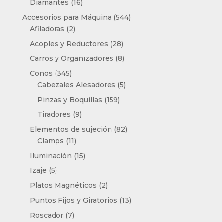
16
productos
Diamantes
16
productos
544
Accesorios para Máquina
544
2
productos
Afiladoras
2
productos
28
Acoples y Reductores
28
productos
8
Carros y Organizadores
8
productos
345
Conos
345
productos
5
Cabezales Alesadores
5
productos
159
Pinzas y Boquillas
159
productos
9
Tiradores
9
productos
82
Elementos de sujeción
82
11
productos
Clamps
11
productos
15
Iluminación
15
productos
5
Izaje
5
productos
2
Platos Magnéticos
2
productos
13
Puntos Fijos y Giratorios
13
productos
7
Roscador
7