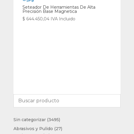
Seteador De Herramientas De Alta
Precisión Base Magnetica
$
644.450,04
IVA Incluido
3495
Sin categorizar
3495
productos
27
Abrasivos y Pulido
27