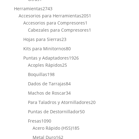
producto
2743
Herramientas
2743
productos
2051
Accesorios para Herramientas
2051
1
productos
Accesorios para Compresores
1
producto
1
Cabezales para Compresores
1
producto
23
Hojas para Sierras
23
productos
80
Kits para Minitornos
80
productos
1926
Puntas y Adaptadores
1926
25
productos
Acoples Rápidos
25
productos
198
Boquillas
198
productos
84
Dados de Tarrajas
84
productos
34
Machos de Roscar
34
productos
20
Para Taladros y Atornilladores
20
productos
50
Puntas de Destornillador
50
productos
1090
Fresas
1090
productos
185
Acero Rápido (HSS)
185
productos
162
Metal Duro
162