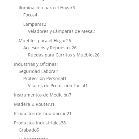
productos
6
Iluminación para el Hogar
6
4
productos
Focos
4
productos
2
Lámparas
2
productos
2
Veladores y Lámparas de Mesa
2
productos
26
Muebles para el Hogar
26
productos
26
Accesorios y Repuestos
26
productos
26
Ruedas para Carritos y Muebles
26
productos
1
Industrias y Oficinas
1
producto
1
Seguridad Laboral
1
producto
1
Protección Personal
1
producto
1
Visores de Protección Facial
1
producto
7
Instrumentos de Medición
7
productos
31
Madera & Router
31
productos
21
Productos de Liquidación
21
productos
38
Productos Industriales
38
5
productos
Grabado
5
productos
14