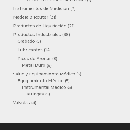
producto
7
Instrumentos de Medición
7
productos
31
Madera & Router
31
productos
21
Productos de Liquidación
21
productos
38
Productos Industriales
38
5
productos
Grabado
5
productos
14
Lubricantes
14
productos
8
Picos de Arenar
8
8
productos
Metal Duro
8
productos
5
Salud y Equipamiento Médico
5
5
productos
Equipamiento Médico
5
productos
5
Instrumental Médico
5
5
productos
Jeringas
5
productos
4
Válvulas
4
productos