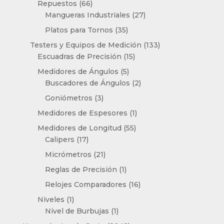
66
Repuestos
66
productos
27
Mangueras Industriales
27
productos
35
Platos para Tornos
35
productos
133
Testers y Equipos de Medición
133
15
productos
Escuadras de Precisión
15
productos
5
Medidores de Ángulos
5
productos
2
Buscadores de Ángulos
2
productos
3
Goniómetros
3
productos
1
Medidores de Espesores
1
producto
55
Medidores de Longitud
55
17
productos
Calipers
17
productos
21
Micrómetros
21
productos
1
Reglas de Precisión
1
producto
16
Relojes Comparadores
16
productos
1
Niveles
1
producto
1
Nivel de Burbujas
1
producto