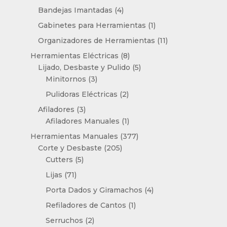
productos
4
Bandejas Imantadas
4
productos
1
Gabinetes para Herramientas
1
producto
11
Organizadores de Herramientas
11
productos
8
Herramientas Eléctricas
8
productos
5
Lijado, Desbaste y Pulido
5
3
productos
Minitornos
3
productos
2
Pulidoras Eléctricas
2
productos
3
Afiladores
3
productos
1
Afiladores Manuales
1
producto
377
Herramientas Manuales
377
205
productos
Corte y Desbaste
205
5
productos
Cutters
5
productos
71
Lijas
71
productos
4
Porta Dados y Giramachos
4
productos
1
Refiladores de Cantos
1
producto
2
Serruchos
2