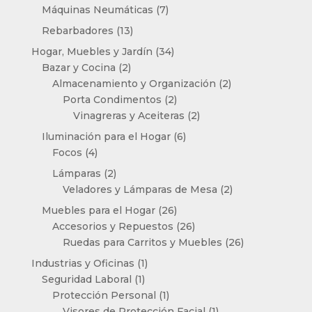
productos
7
Máquinas Neumáticas
7
productos
13
Rebarbadores
13
productos
34
Hogar, Muebles y Jardín
34
2
productos
Bazar y Cocina
2
productos
2
Almacenamiento y Organización
2
2
productos
Porta Condimentos
2
productos
2
Vinagreras y Aceiteras
2
productos
6
Iluminación para el Hogar
6
4
productos
Focos
4
productos
2
Lámparas
2
productos
2
Veladores y Lámparas de Mesa
2
productos
26
Muebles para el Hogar
26
productos
26
Accesorios y Repuestos
26
productos
26
Ruedas para Carritos y Muebles
26
productos
1
Industrias y Oficinas
1
1
producto
Seguridad Laboral
1
producto
1
Protección Personal
1
producto
1
Visores de Protección Facial
1