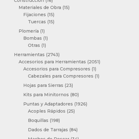
16
Construcción
16
productos
15
Materiales de Obra
15
15
productos
Fijaciones
15
productos
15
Tuercas
15
productos
1
Plomería
1
producto
1
Bombas
1
1
producto
Otras
1
producto
2743
Herramientas
2743
productos
2051
Accesorios para Herramientas
2051
1
productos
Accesorios para Compresores
1
producto
1
Cabezales para Compresores
1
producto
23
Hojas para Sierras
23
productos
80
Kits para Minitornos
80
productos
1926
Puntas y Adaptadores
1926
25
productos
Acoples Rápidos
25
productos
198
Boquillas
198
productos
84
Dados de Tarrajas
84
productos
34