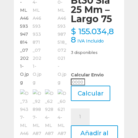
Bt30 Sla
25 Mm –
Largo 75
$
155.034,8
8
IVA Incluido
3 disponibles
Calcular Envio
Calcular
Envio
Calcular
Cono
Alojamiento
Cilindrico
Añadir al
Weldon