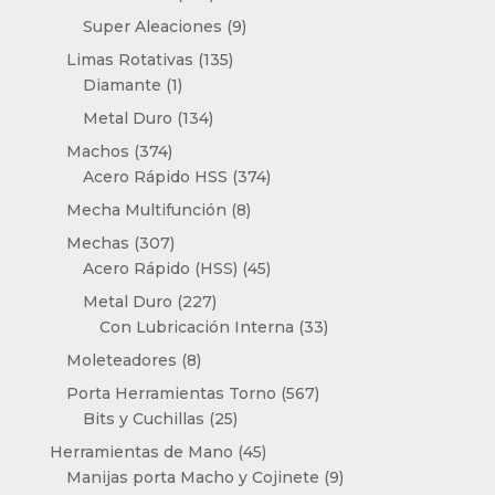
productos
9
Super Aleaciones
9
productos
135
Limas Rotativas
135
1
productos
Diamante
1
producto
134
Metal Duro
134
productos
374
Machos
374
productos
374
Acero Rápido HSS
374
productos
8
Mecha Multifunción
8
productos
307
Mechas
307
productos
45
Acero Rápido (HSS)
45
productos
227
Metal Duro
227
productos
33
Con Lubricación Interna
33
productos
8
Moleteadores
8
productos
567
Porta Herramientas Torno
567
25
productos
Bits y Cuchillas
25
productos
45
Herramientas de Mano
45
productos
9
Manijas porta Macho y Cojinete
9