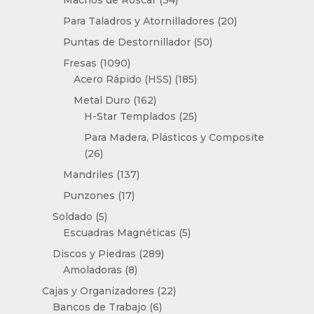
Machos de Roscar
34
productos
20
Para Taladros y Atornilladores
20
productos
50
Puntas de Destornillador
50
productos
1090
Fresas
1090
productos
185
Acero Rápido (HSS)
185
productos
162
Metal Duro
162
productos
25
H-Star Templados
25
productos
Para Madera, Plásticos y Composite
26
26
productos
137
Mandriles
137
productos
17
Punzones
17
productos
5
Soldado
5
productos
5
Escuadras Magnéticas
5
productos
289
Discos y Piedras
289
8
productos
Amoladoras
8
productos
22
Cajas y Organizadores
22
6
productos
Bancos de Trabajo
6