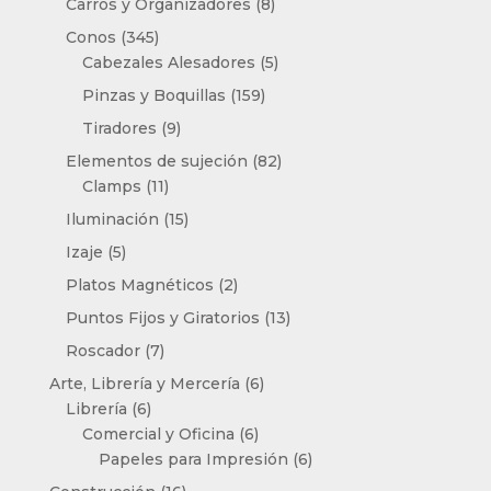
8
Carros y Organizadores
8
productos
345
Conos
345
productos
5
Cabezales Alesadores
5
productos
159
Pinzas y Boquillas
159
productos
9
Tiradores
9
productos
82
Elementos de sujeción
82
11
productos
Clamps
11
productos
15
Iluminación
15
productos
5
Izaje
5
productos
2
Platos Magnéticos
2
productos
13
Puntos Fijos y Giratorios
13
productos
7
Roscador
7
productos
6
Arte, Librería y Mercería
6
6
productos
Librería
6
productos
6
Comercial y Oficina
6
productos
6
Papeles para Impresión
6
productos