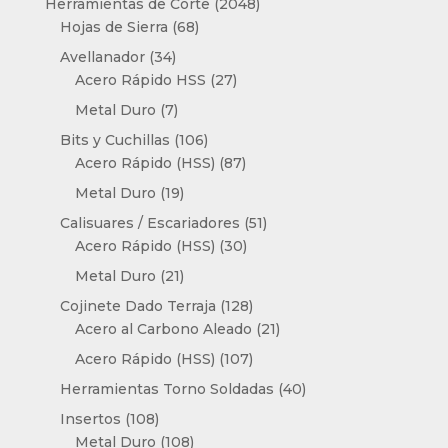
2048
Herramientas de Corte
2048
68
productos
Hojas de Sierra
68
productos
34
Avellanador
34
productos
27
Acero Rápido HSS
27
productos
7
Metal Duro
7
productos
106
Bits y Cuchillas
106
productos
87
Acero Rápido (HSS)
87
productos
19
Metal Duro
19
productos
51
Calisuares / Escariadores
51
30
productos
Acero Rápido (HSS)
30
productos
21
Metal Duro
21
productos
128
Cojinete Dado Terraja
128
productos
21
Acero al Carbono Aleado
21
productos
107
Acero Rápido (HSS)
107
productos
40
Herramientas Torno Soldadas
40
productos
108
Insertos
108
productos
108
Metal Duro
108