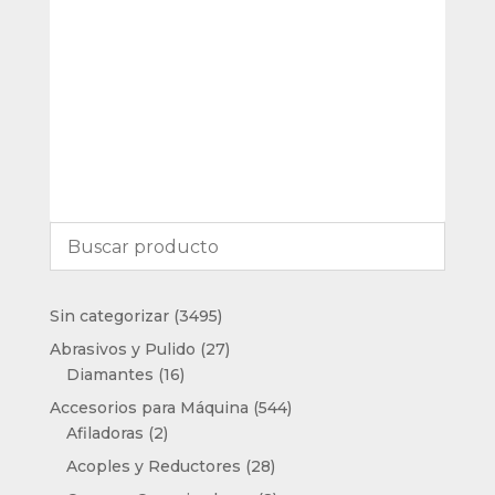
3495
Sin categorizar
3495
productos
27
Abrasivos y Pulido
27
16
productos
Diamantes
16
productos
544
Accesorios para Máquina
544
2
productos
Afiladoras
2
productos
28
Acoples y Reductores
28
productos