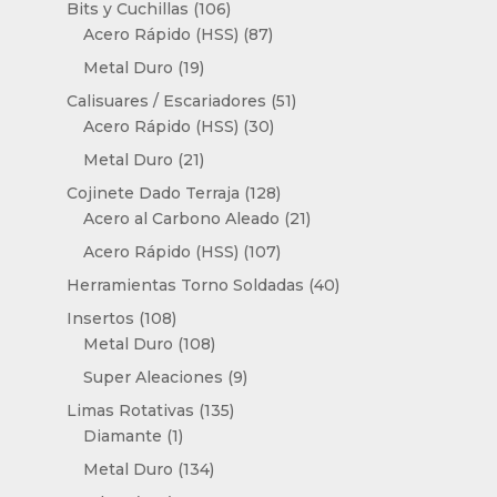
106
Bits y Cuchillas
106
productos
87
Acero Rápido (HSS)
87
productos
19
Metal Duro
19
productos
51
Calisuares / Escariadores
51
30
productos
Acero Rápido (HSS)
30
productos
21
Metal Duro
21
productos
128
Cojinete Dado Terraja
128
productos
21
Acero al Carbono Aleado
21
productos
107
Acero Rápido (HSS)
107
productos
40
Herramientas Torno Soldadas
40
productos
108
Insertos
108
productos
108
Metal Duro
108
productos
9
Super Aleaciones
9
productos
135
Limas Rotativas
135
1
productos
Diamante
1
producto
134
Metal Duro
134
productos