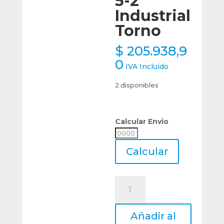
5-2
Industrial
Torno
$
205.938,9
0
IVA Incluido
2 disponibles
Calcular Envio
Calcular
Envio
Calcular
Cono
De
Reducción
Añadir al
Templado