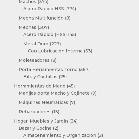
374
Machos
374
productos
374
Acero Rápido HSS
374
productos
8
Mecha Multifunción
8
productos
307
Mechas
307
productos
45
Acero Rápido (HSS)
45
productos
227
Metal Duro
227
productos
33
Con Lubricación Interna
33
productos
8
Moleteadores
8
productos
567
Porta Herramientas Torno
567
25
productos
Bits y Cuchillas
25
productos
45
Herramientas de Mano
45
productos
9
Manijas porta Macho y Cojinete
9
productos
7
Máquinas Neumáticas
7
productos
13
Rebarbadores
13
productos
34
Hogar, Muebles y Jardín
34
2
productos
Bazar y Cocina
2
productos
2
Almacenamiento y Organización
2