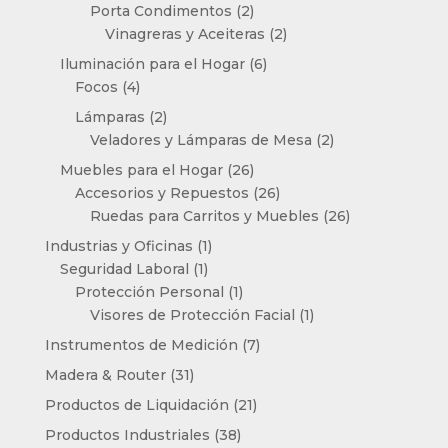
2
productos
Porta Condimentos
2
productos
2
Vinagreras y Aceiteras
2
productos
6
Iluminación para el Hogar
6
4
productos
Focos
4
productos
2
Lámparas
2
productos
2
Veladores y Lámparas de Mesa
2
productos
26
Muebles para el Hogar
26
productos
26
Accesorios y Repuestos
26
productos
26
Ruedas para Carritos y Muebles
26
productos
1
Industrias y Oficinas
1
1
producto
Seguridad Laboral
1
producto
1
Protección Personal
1
producto
1
Visores de Protección Facial
1
producto
7
Instrumentos de Medición
7
productos
31
Madera & Router
31
productos
21
Productos de Liquidación
21
productos
38
Productos Industriales
38