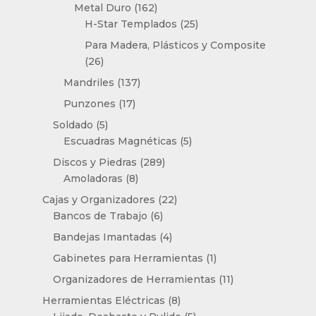
productos
162
Metal Duro
162
productos
25
H-Star Templados
25
productos
Para Madera, Plásticos y Composite
26
26
productos
137
Mandriles
137
productos
17
Punzones
17
productos
5
Soldado
5
productos
5
Escuadras Magnéticas
5
productos
289
Discos y Piedras
289
8
productos
Amoladoras
8
productos
22
Cajas y Organizadores
22
6
productos
Bancos de Trabajo
6
productos
4
Bandejas Imantadas
4
productos
1
Gabinetes para Herramientas
1
producto
11
Organizadores de Herramientas
11
productos
8
Herramientas Eléctricas
8
productos
5