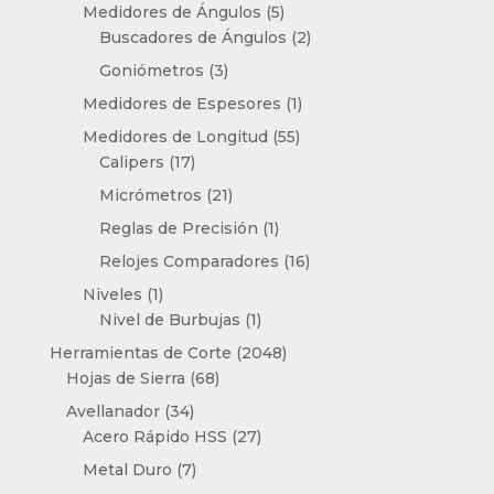
productos
5
Medidores de Ángulos
5
productos
2
Buscadores de Ángulos
2
productos
3
Goniómetros
3
productos
1
Medidores de Espesores
1
producto
55
Medidores de Longitud
55
17
productos
Calipers
17
productos
21
Micrómetros
21
productos
1
Reglas de Precisión
1
producto
16
Relojes Comparadores
16
productos
1
Niveles
1
producto
1
Nivel de Burbujas
1
producto
2048
Herramientas de Corte
2048
68
productos
Hojas de Sierra
68
productos
34
Avellanador
34
productos
27
Acero Rápido HSS
27
productos
7
Metal Duro
7
productos