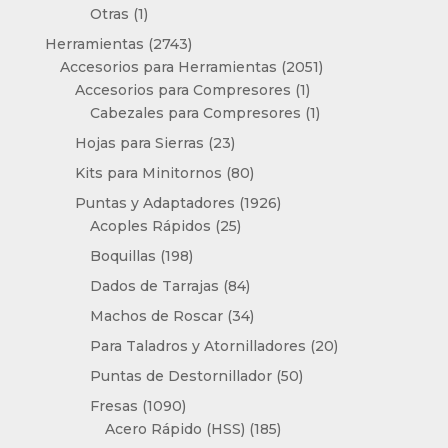
1
producto
Otras
1
producto
2743
Herramientas
2743
productos
2051
Accesorios para Herramientas
2051
1
productos
Accesorios para Compresores
1
producto
1
Cabezales para Compresores
1
producto
23
Hojas para Sierras
23
productos
80
Kits para Minitornos
80
productos
1926
Puntas y Adaptadores
1926
25
productos
Acoples Rápidos
25
productos
198
Boquillas
198
productos
84
Dados de Tarrajas
84
productos
34
Machos de Roscar
34
productos
20
Para Taladros y Atornilladores
20
productos
50
Puntas de Destornillador
50
productos
1090
Fresas
1090
productos
185
Acero Rápido (HSS)
185