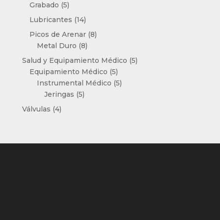
5
productos
Grabado
5
productos
14
Lubricantes
14
productos
8
Picos de Arenar
8
8
productos
Metal Duro
8
productos
5
Salud y Equipamiento Médico
5
5
productos
Equipamiento Médico
5
productos
5
Instrumental Médico
5
5
productos
Jeringas
5
productos
4
Válvulas
4
productos