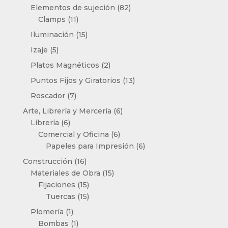
productos
82
Elementos de sujeción
82
11
productos
Clamps
11
productos
15
Iluminación
15
productos
5
Izaje
5
productos
2
Platos Magnéticos
2
productos
13
Puntos Fijos y Giratorios
13
productos
7
Roscador
7
productos
6
Arte, Librería y Mercería
6
6
productos
Librería
6
productos
6
Comercial y Oficina
6
productos
6
Papeles para Impresión
6
productos
16
Construcción
16
productos
15
Materiales de Obra
15
15
productos
Fijaciones
15
productos
15
Tuercas
15
productos
1
Plomería
1
producto
1
Bombas
1