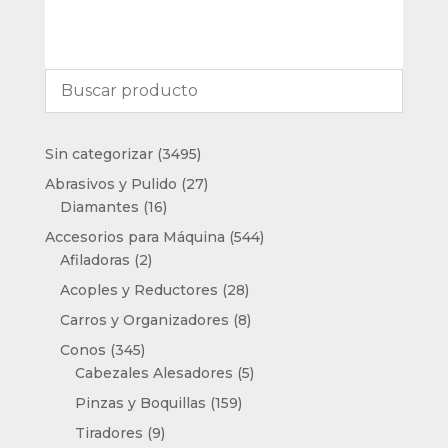
3495
Sin categorizar
3495
productos
27
Abrasivos y Pulido
27
16
productos
Diamantes
16
productos
544
Accesorios para Máquina
544
2
productos
Afiladoras
2
productos
28
Acoples y Reductores
28
productos
8
Carros y Organizadores
8
productos
345
Conos
345
productos
5
Cabezales Alesadores
5
productos
159
Pinzas y Boquillas
159
productos
9
Tiradores
9