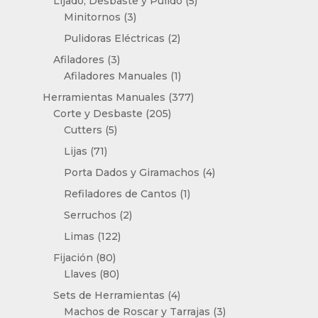
Lijado, Desbaste y Pulido
5
3
productos
Minitornos
3
productos
2
Pulidoras Eléctricas
2
productos
3
Afiladores
3
productos
1
Afiladores Manuales
1
producto
377
Herramientas Manuales
377
205
productos
Corte y Desbaste
205
5
productos
Cutters
5
productos
71
Lijas
71
productos
4
Porta Dados y Giramachos
4
productos
1
Refiladores de Cantos
1
producto
2
Serruchos
2
productos
122
Limas
122
productos
80
Fijación
80
productos
80
Llaves
80
productos
4
Sets de Herramientas
4
productos
3
Machos de Roscar y Tarrajas
3