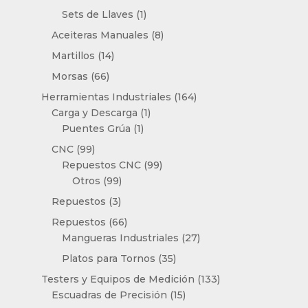
productos
1
Sets de Llaves
1
producto
8
Aceiteras Manuales
8
productos
14
Martillos
14
productos
66
Morsas
66
productos
164
Herramientas Industriales
164
1
productos
Carga y Descarga
1
1
producto
Puentes Grúa
1
producto
99
CNC
99
productos
99
Repuestos CNC
99
99
productos
Otros
99
productos
3
Repuestos
3
productos
66
Repuestos
66
productos
27
Mangueras Industriales
27
productos
35
Platos para Tornos
35
productos
133
Testers y Equipos de Medición
133
15
productos
Escuadras de Precisión
15