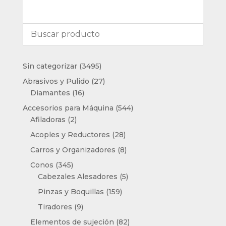
3495
Sin categorizar
3495
productos
27
Abrasivos y Pulido
27
16
productos
Diamantes
16
productos
544
Accesorios para Máquina
544
2
productos
Afiladoras
2
productos
28
Acoples y Reductores
28
productos
8
Carros y Organizadores
8
productos
345
Conos
345
productos
5
Cabezales Alesadores
5
productos
159
Pinzas y Boquillas
159
productos
9
Tiradores
9
productos
82
Elementos de sujeción
82