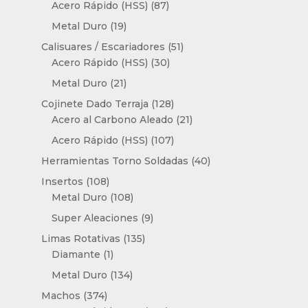
productos
87
Acero Rápido (HSS)
87
productos
19
Metal Duro
19
productos
51
Calisuares / Escariadores
51
30
productos
Acero Rápido (HSS)
30
productos
21
Metal Duro
21
productos
128
Cojinete Dado Terraja
128
productos
21
Acero al Carbono Aleado
21
productos
107
Acero Rápido (HSS)
107
productos
40
Herramientas Torno Soldadas
40
productos
108
Insertos
108
productos
108
Metal Duro
108
productos
9
Super Aleaciones
9
productos
135
Limas Rotativas
135
1
productos
Diamante
1
producto
134
Metal Duro
134
productos
374
Machos
374