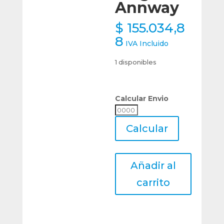
Annway
$
155.034,8
8
IVA Incluido
1 disponibles
Calcular Envio
Calcular
Envio
Calcular
Cono
Añadir al
Porta
Fresa
carrito
Frontal
R8
Fmb27