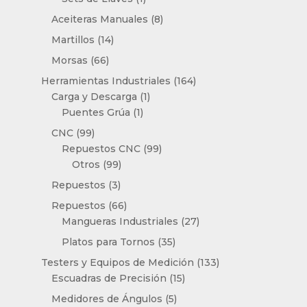
producto
8
Aceiteras Manuales
8
productos
14
Martillos
14
productos
66
Morsas
66
productos
164
Herramientas Industriales
164
1
productos
Carga y Descarga
1
1
producto
Puentes Grúa
1
producto
99
CNC
99
productos
99
Repuestos CNC
99
99
productos
Otros
99
productos
3
Repuestos
3
productos
66
Repuestos
66
productos
27
Mangueras Industriales
27
productos
35
Platos para Tornos
35
productos
133
Testers y Equipos de Medición
133
15
productos
Escuadras de Precisión
15
productos
5
Medidores de Ángulos
5