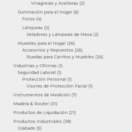
productos
2
Vinagreras y Aceiteras
2
productos
6
Iluminación para el Hogar
6
4
productos
Focos
4
productos
2
Lámparas
2
productos
2
Veladores y Lámparas de Mesa
2
productos
26
Muebles para el Hogar
26
productos
26
Accesorios y Repuestos
26
productos
26
Ruedas para Carritos y Muebles
26
productos
1
Industrias y Oficinas
1
1
producto
Seguridad Laboral
1
producto
1
Protección Personal
1
producto
1
Visores de Protección Facial
1
producto
7
Instrumentos de Medición
7
productos
31
Madera & Router
31
productos
21
Productos de Liquidación
21
productos
38
Productos Industriales
38
5
productos
Grabado
5