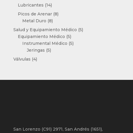
productos
14
Lubricantes
14
productos
8
Picos de Arenar
8
8
productos
Metal Duro
8
productos
5
Salud y Equipamiento Médico
5
5
productos
Equipamiento Médico
5
productos
5
Instrumental Médico
5
5
productos
Jeringas
5
productos
4
Válvulas
4
productos
San Lorenzo (C91) 2971, San Andrés (1651),