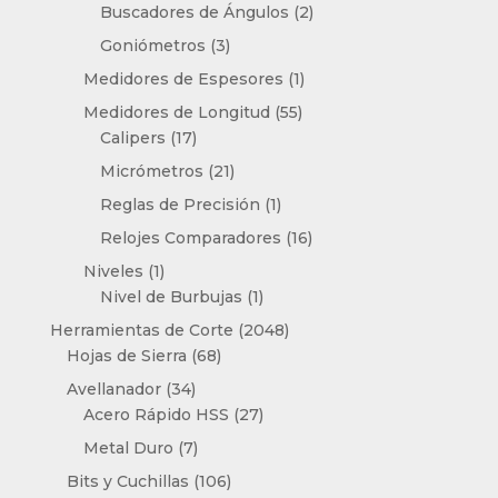
productos
2
Buscadores de Ángulos
2
productos
3
Goniómetros
3
productos
1
Medidores de Espesores
1
producto
55
Medidores de Longitud
55
17
productos
Calipers
17
productos
21
Micrómetros
21
productos
1
Reglas de Precisión
1
producto
16
Relojes Comparadores
16
productos
1
Niveles
1
producto
1
Nivel de Burbujas
1
producto
2048
Herramientas de Corte
2048
68
productos
Hojas de Sierra
68
productos
34
Avellanador
34
productos
27
Acero Rápido HSS
27
productos
7
Metal Duro
7
productos
106
Bits y Cuchillas
106