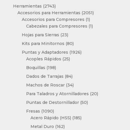
producto
2743
Herramientas
2743
productos
2051
Accesorios para Herramientas
2051
1
productos
Accesorios para Compresores
1
producto
1
Cabezales para Compresores
1
producto
23
Hojas para Sierras
23
productos
80
Kits para Minitornos
80
productos
1926
Puntas y Adaptadores
1926
25
productos
Acoples Rápidos
25
productos
198
Boquillas
198
productos
84
Dados de Tarrajas
84
productos
34
Machos de Roscar
34
productos
20
Para Taladros y Atornilladores
20
productos
50
Puntas de Destornillador
50
productos
1090
Fresas
1090
productos
185
Acero Rápido (HSS)
185
productos
162
Metal Duro
162