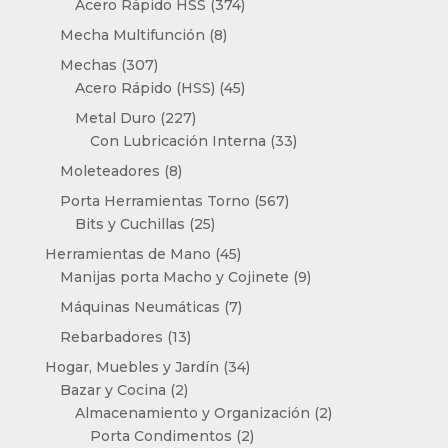
productos
374
Acero Rápido HSS
374
productos
8
Mecha Multifunción
8
productos
307
Mechas
307
productos
45
Acero Rápido (HSS)
45
productos
227
Metal Duro
227
productos
33
Con Lubricación Interna
33
productos
8
Moleteadores
8
productos
567
Porta Herramientas Torno
567
25
productos
Bits y Cuchillas
25
productos
45
Herramientas de Mano
45
productos
9
Manijas porta Macho y Cojinete
9
productos
7
Máquinas Neumáticas
7
productos
13
Rebarbadores
13
productos
34
Hogar, Muebles y Jardín
34
2
productos
Bazar y Cocina
2
productos
2
Almacenamiento y Organización
2
2
productos
Porta Condimentos
2