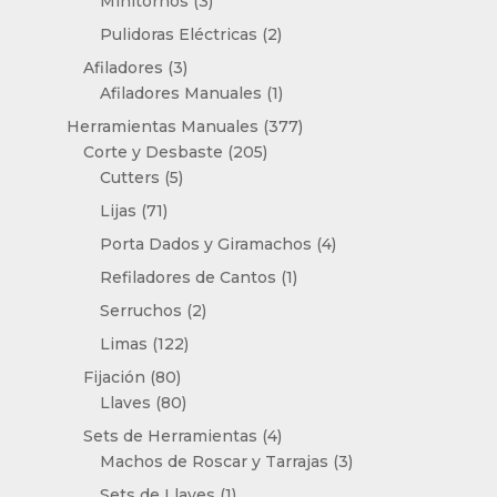
Minitornos
3
productos
2
Pulidoras Eléctricas
2
productos
3
Afiladores
3
productos
1
Afiladores Manuales
1
producto
377
Herramientas Manuales
377
205
productos
Corte y Desbaste
205
5
productos
Cutters
5
productos
71
Lijas
71
productos
4
Porta Dados y Giramachos
4
productos
1
Refiladores de Cantos
1
producto
2
Serruchos
2
productos
122
Limas
122
productos
80
Fijación
80
productos
80
Llaves
80
productos
4
Sets de Herramientas
4
productos
3
Machos de Roscar y Tarrajas
3
productos
1
Sets de Llaves
1