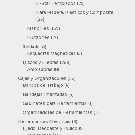
productos
25
H-Star Templados
25
productos
Para Madera, Plásticos y Composite
26
26
productos
137
Mandriles
137
productos
17
Punzones
17
productos
5
Soldado
5
productos
5
Escuadras Magnéticas
5
productos
289
Discos y Piedras
289
8
productos
Amoladoras
8
productos
22
Cajas y Organizadores
22
6
productos
Bancos de Trabajo
6
productos
4
Bandejas Imantadas
4
productos
1
Gabinetes para Herramientas
1
producto
11
Organizadores de Herramientas
11
productos
8
Herramientas Eléctricas
8
productos
5
Lijado, Desbaste y Pulido
5
3
productos