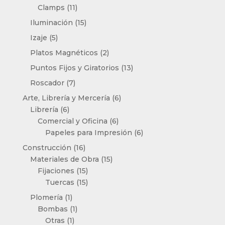
11
productos
Clamps
11
productos
15
Iluminación
15
productos
5
Izaje
5
productos
2
Platos Magnéticos
2
productos
13
Puntos Fijos y Giratorios
13
productos
7
Roscador
7
productos
6
Arte, Librería y Mercería
6
6
productos
Librería
6
productos
6
Comercial y Oficina
6
productos
6
Papeles para Impresión
6
productos
16
Construcción
16
productos
15
Materiales de Obra
15
15
productos
Fijaciones
15
productos
15
Tuercas
15
productos
1
Plomería
1
producto
1
Bombas
1
1
producto
Otras
1