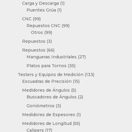
1
productos
Carga y Descarga
1
1
producto
Puentes Grúa
1
producto
99
CNC
99
productos
99
Repuestos CNC
99
99
productos
Otros
99
productos
3
Repuestos
3
productos
66
Repuestos
66
productos
27
Mangueras Industriales
27
productos
35
Platos para Tornos
35
productos
133
Testers y Equipos de Medición
133
15
productos
Escuadras de Precisión
15
productos
5
Medidores de Ángulos
5
productos
2
Buscadores de Ángulos
2
productos
3
Goniómetros
3
productos
1
Medidores de Espesores
1
producto
55
Medidores de Longitud
55
17
productos
Calipers
17