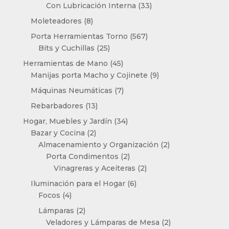
productos
33
Con Lubricación Interna
33
productos
8
Moleteadores
8
productos
567
Porta Herramientas Torno
567
25
productos
Bits y Cuchillas
25
productos
45
Herramientas de Mano
45
productos
9
Manijas porta Macho y Cojinete
9
productos
7
Máquinas Neumáticas
7
productos
13
Rebarbadores
13
productos
34
Hogar, Muebles y Jardín
34
2
productos
Bazar y Cocina
2
productos
2
Almacenamiento y Organización
2
2
productos
Porta Condimentos
2
productos
2
Vinagreras y Aceiteras
2
productos
6
Iluminación para el Hogar
6
4
productos
Focos
4
productos
2
Lámparas
2
productos
2
Veladores y Lámparas de Mesa
2