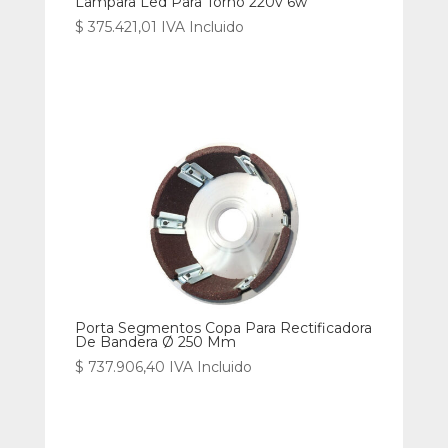
Lampara Led Para Torno 220v 6w
$
375.421,01
IVA Incluido
Porta Segmentos Copa Para Rectificadora
De Bandera Ø 250 Mm
$
737.906,40
IVA Incluido