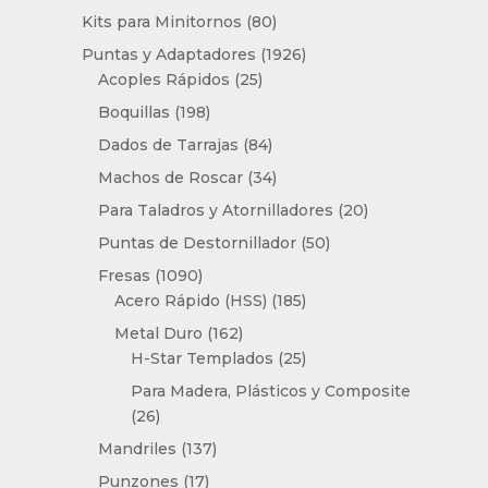
productos
80
Kits para Minitornos
80
productos
1926
Puntas y Adaptadores
1926
25
productos
Acoples Rápidos
25
productos
198
Boquillas
198
productos
84
Dados de Tarrajas
84
productos
34
Machos de Roscar
34
productos
20
Para Taladros y Atornilladores
20
productos
50
Puntas de Destornillador
50
productos
1090
Fresas
1090
productos
185
Acero Rápido (HSS)
185
productos
162
Metal Duro
162
productos
25
H-Star Templados
25
productos
Para Madera, Plásticos y Composite
26
26
productos
137
Mandriles
137
productos
17
Punzones
17