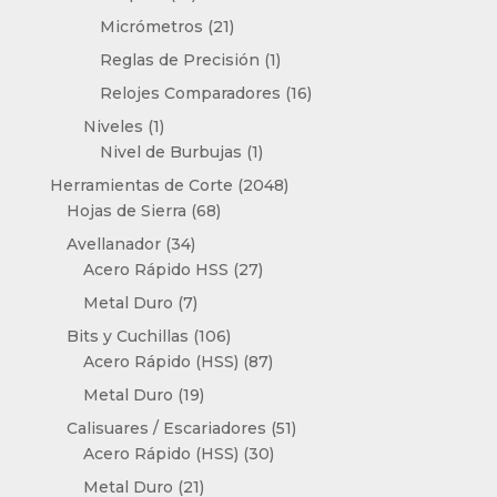
productos
21
Micrómetros
21
productos
1
Reglas de Precisión
1
producto
16
Relojes Comparadores
16
productos
1
Niveles
1
producto
1
Nivel de Burbujas
1
producto
2048
Herramientas de Corte
2048
68
productos
Hojas de Sierra
68
productos
34
Avellanador
34
productos
27
Acero Rápido HSS
27
productos
7
Metal Duro
7
productos
106
Bits y Cuchillas
106
productos
87
Acero Rápido (HSS)
87
productos
19
Metal Duro
19
productos
51
Calisuares / Escariadores
51
30
productos
Acero Rápido (HSS)
30
productos
21
Metal Duro
21