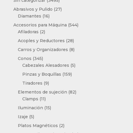
Sin categorizar
3495
productos
27
Abrasivos y Pulido
27
16
productos
Diamantes
16
productos
544
Accesorios para Máquina
544
2
productos
Afiladoras
2
productos
28
Acoples y Reductores
28
productos
8
Carros y Organizadores
8
productos
345
Conos
345
productos
5
Cabezales Alesadores
5
productos
159
Pinzas y Boquillas
159
productos
9
Tiradores
9
productos
82
Elementos de sujeción
82
11
productos
Clamps
11
productos
15
Iluminación
15
productos
5
Izaje
5
productos
2
Platos Magnéticos
2
productos