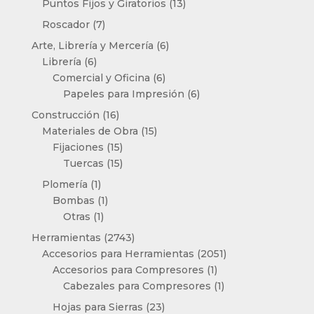
13
Puntos Fijos y Giratorios
13
productos
7
Roscador
7
productos
6
Arte, Librería y Mercería
6
6
productos
Librería
6
productos
6
Comercial y Oficina
6
productos
6
Papeles para Impresión
6
productos
16
Construcción
16
productos
15
Materiales de Obra
15
15
productos
Fijaciones
15
productos
15
Tuercas
15
productos
1
Plomería
1
producto
1
Bombas
1
1
producto
Otras
1
producto
2743
Herramientas
2743
productos
2051
Accesorios para Herramientas
2051
1
productos
Accesorios para Compresores
1
producto
1
Cabezales para Compresores
1
producto
23
Hojas para Sierras
23