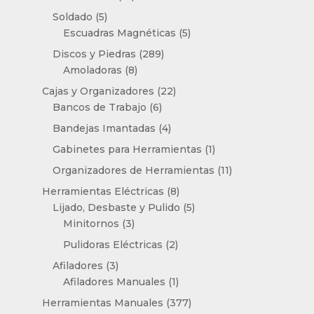
productos
5
Soldado
5
productos
5
Escuadras Magnéticas
5
productos
289
Discos y Piedras
289
8
productos
Amoladoras
8
productos
22
Cajas y Organizadores
22
6
productos
Bancos de Trabajo
6
productos
4
Bandejas Imantadas
4
productos
1
Gabinetes para Herramientas
1
producto
11
Organizadores de Herramientas
11
productos
8
Herramientas Eléctricas
8
productos
5
Lijado, Desbaste y Pulido
5
3
productos
Minitornos
3
productos
2
Pulidoras Eléctricas
2
productos
3
Afiladores
3
productos
1
Afiladores Manuales
1
producto
377
Herramientas Manuales
377