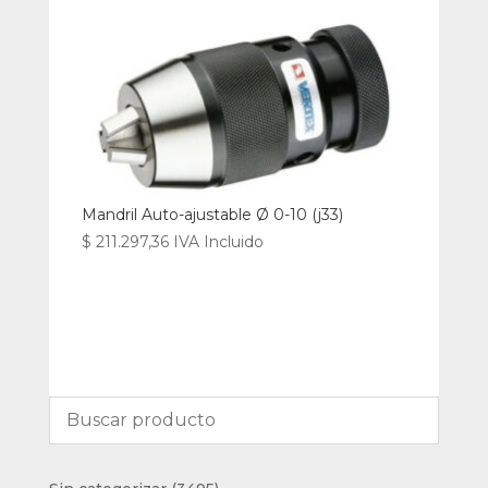
Mandril Auto-ajustable Ø 0-10 (j33)
$
211.297,36
IVA Incluido
3495