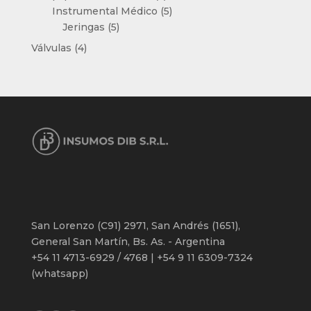
productos
5
Instrumental Médico
5
5
productos
Jeringas
5
productos
4
Válvulas
4
productos
San Lorenzo (C91) 2971, San Andrés (1651),
General San Martín, Bs. As. - Argentina
+54 11 4713-6929 / 4768 | +54 9 11 6309-7324
(whatsapp)