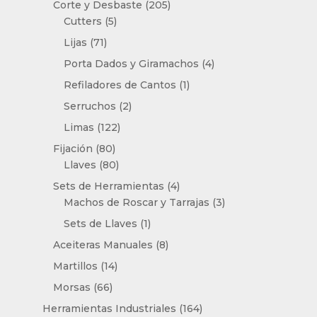
205
productos
Corte y Desbaste
205
5
productos
Cutters
5
productos
71
Lijas
71
productos
4
Porta Dados y Giramachos
4
productos
1
Refiladores de Cantos
1
producto
2
Serruchos
2
productos
122
Limas
122
productos
80
Fijación
80
productos
80
Llaves
80
productos
4
Sets de Herramientas
4
productos
3
Machos de Roscar y Tarrajas
3
productos
1
Sets de Llaves
1
producto
8
Aceiteras Manuales
8
productos
14
Martillos
14
productos
66
Morsas
66
productos
164
Herramientas Industriales
164