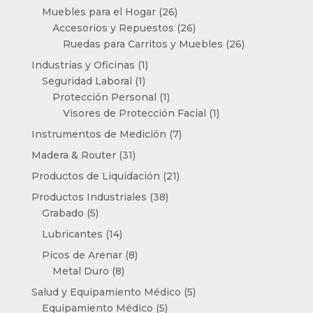
productos
26
Muebles para el Hogar
26
productos
26
Accesorios y Repuestos
26
productos
26
Ruedas para Carritos y Muebles
26
productos
1
Industrias y Oficinas
1
1
producto
Seguridad Laboral
1
producto
1
Protección Personal
1
producto
1
Visores de Protección Facial
1
producto
7
Instrumentos de Medición
7
productos
31
Madera & Router
31
productos
21
Productos de Liquidación
21
productos
38
Productos Industriales
38
5
productos
Grabado
5
productos
14
Lubricantes
14
productos
8
Picos de Arenar
8
8
productos
Metal Duro
8
productos
5
Salud y Equipamiento Médico
5
5
productos
Equipamiento Médico
5