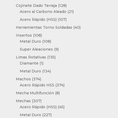
productos
128
Cojinete Dado Terraja
128
productos
21
Acero al Carbono Aleado
21
productos
107
Acero Rápido (HSS)
107
productos
40
Herramientas Torno Soldadas
40
productos
108
Insertos
108
productos
108
Metal Duro
108
productos
9
Super Aleaciones
9
productos
135
Limas Rotativas
135
1
productos
Diamante
1
producto
134
Metal Duro
134
productos
374
Machos
374
productos
374
Acero Rápido HSS
374
productos
8
Mecha Multifunción
8
productos
307
Mechas
307
productos
45
Acero Rápido (HSS)
45
productos
227
Metal Duro
227