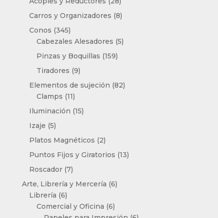
28
Acoples y Reductores
28
productos
8
Carros y Organizadores
8
productos
345
Conos
345
productos
5
Cabezales Alesadores
5
productos
159
Pinzas y Boquillas
159
productos
9
Tiradores
9
productos
82
Elementos de sujeción
82
11
productos
Clamps
11
productos
15
Iluminación
15
productos
5
Izaje
5
productos
2
Platos Magnéticos
2
productos
13
Puntos Fijos y Giratorios
13
productos
7
Roscador
7
productos
6
Arte, Librería y Mercería
6
6
productos
Librería
6
productos
6
Comercial y Oficina
6
productos
6
Papeles para Impresión
6