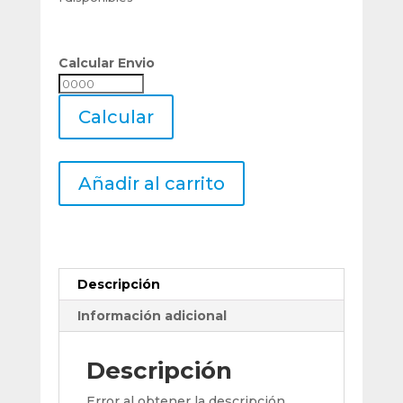
Calcular Envio
Calcular
Envio
Calcular
Cuchillas
Añadir al carrito
Calisuar
Expansion
Acero
Rapido
Ø
Descripción
12
A
Información adicional
14
Mm
Descripción
cantidad
Error al obtener la descripción.