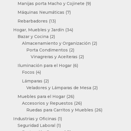
productos
9
Manijas porta Macho y Cojinete
9
productos
7
Máquinas Neumáticas
7
productos
13
Rebarbadores
13
productos
34
Hogar, Muebles y Jardín
34
2
productos
Bazar y Cocina
2
productos
2
Almacenamiento y Organización
2
2
productos
Porta Condimentos
2
productos
2
Vinagreras y Aceiteras
2
productos
6
Iluminación para el Hogar
6
4
productos
Focos
4
productos
2
Lámparas
2
productos
2
Veladores y Lámparas de Mesa
2
productos
26
Muebles para el Hogar
26
productos
26
Accesorios y Repuestos
26
productos
26
Ruedas para Carritos y Muebles
26
productos
1
Industrias y Oficinas
1
1
producto
Seguridad Laboral
1