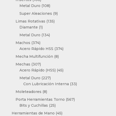
productos
108
Metal Duro
108
productos
9
Super Aleaciones
9
productos
135
Limas Rotativas
135
1
productos
Diamante
1
producto
134
Metal Duro
134
productos
374
Machos
374
productos
374
Acero Rápido HSS
374
productos
8
Mecha Multifunción
8
productos
307
Mechas
307
productos
45
Acero Rápido (HSS)
45
productos
227
Metal Duro
227
productos
33
Con Lubricación Interna
33
productos
8
Moleteadores
8
productos
567
Porta Herramientas Torno
567
25
productos
Bits y Cuchillas
25
productos
45
Herramientas de Mano
45