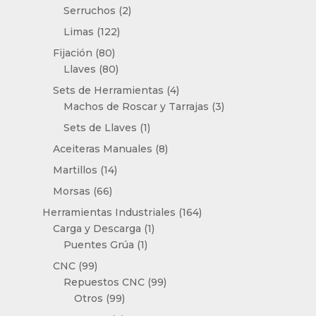
producto
2
Serruchos
2
productos
122
Limas
122
productos
80
Fijación
80
productos
80
Llaves
80
productos
4
Sets de Herramientas
4
productos
3
Machos de Roscar y Tarrajas
3
productos
1
Sets de Llaves
1
producto
8
Aceiteras Manuales
8
productos
14
Martillos
14
productos
66
Morsas
66
productos
164
Herramientas Industriales
164
1
productos
Carga y Descarga
1
1
producto
Puentes Grúa
1
producto
99
CNC
99
productos
99
Repuestos CNC
99
99
productos
Otros
99
productos