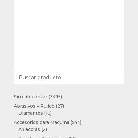
3495
Sin categorizar
3495
productos
27
Abrasivos y Pulido
27
16
productos
Diamantes
16
productos
544
Accesorios para Máquina
544
2
productos
Afiladoras
2
productos