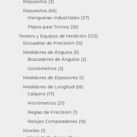
3
Repuestos
3
productos
66
Repuestos
66
productos
27
Mangueras Industriales
27
productos
35
Platos para Tornos
35
productos
133
Testers y Equipos de Medición
133
15
productos
Escuadras de Precisión
15
productos
5
Medidores de Ángulos
5
productos
2
Buscadores de Ángulos
2
productos
3
Goniómetros
3
productos
1
Medidores de Espesores
1
producto
55
Medidores de Longitud
55
17
productos
Calipers
17
productos
21
Micrómetros
21
productos
1
Reglas de Precisión
1
producto
16
Relojes Comparadores
16
productos
1
Niveles
1