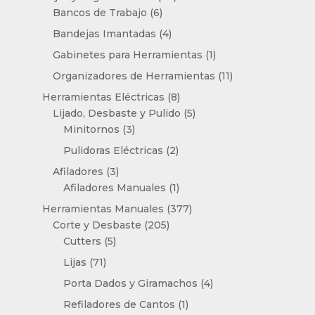
6
productos
Bancos de Trabajo
6
productos
4
Bandejas Imantadas
4
productos
1
Gabinetes para Herramientas
1
producto
11
Organizadores de Herramientas
11
productos
8
Herramientas Eléctricas
8
productos
5
Lijado, Desbaste y Pulido
5
3
productos
Minitornos
3
productos
2
Pulidoras Eléctricas
2
productos
3
Afiladores
3
productos
1
Afiladores Manuales
1
producto
377
Herramientas Manuales
377
205
productos
Corte y Desbaste
205
5
productos
Cutters
5
productos
71
Lijas
71
productos
4
Porta Dados y Giramachos
4
productos
1
Refiladores de Cantos
1