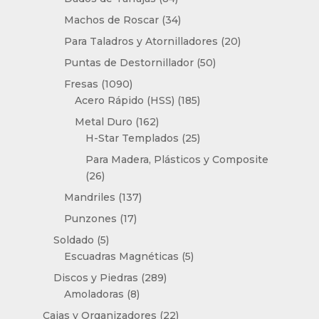
productos
34
Machos de Roscar
34
productos
20
Para Taladros y Atornilladores
20
productos
50
Puntas de Destornillador
50
productos
1090
Fresas
1090
productos
185
Acero Rápido (HSS)
185
productos
162
Metal Duro
162
productos
25
H-Star Templados
25
productos
Para Madera, Plásticos y Composite
26
26
productos
137
Mandriles
137
productos
17
Punzones
17
productos
5
Soldado
5
productos
5
Escuadras Magnéticas
5
productos
289
Discos y Piedras
289
8
productos
Amoladoras
8
productos
22
Cajas y Organizadores
22