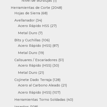
producto
1
Nivel de Burbujas
1
producto
2048
Herramientas de Corte
2048
68
productos
Hojas de Sierra
68
productos
34
Avellanador
34
productos
27
Acero Rápido HSS
27
productos
7
Metal Duro
7
productos
106
Bits y Cuchillas
106
productos
87
Acero Rápido (HSS)
87
productos
19
Metal Duro
19
productos
51
Calisuares / Escariadores
51
30
productos
Acero Rápido (HSS)
30
productos
21
Metal Duro
21
productos
128
Cojinete Dado Terraja
128
productos
21
Acero al Carbono Aleado
21
productos
107
Acero Rápido (HSS)
107
productos
40
Herramientas Torno Soldadas
40
productos
108
Insertos
108