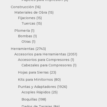
productos
16
Construcción
16
productos
15
Materiales de Obra
15
15
productos
Fijaciones
15
productos
15
Tuercas
15
productos
1
Plomería
1
producto
1
Bombas
1
1
producto
Otras
1
producto
2743
Herramientas
2743
productos
2051
Accesorios para Herramientas
2051
1
productos
Accesorios para Compresores
1
producto
1
Cabezales para Compresores
1
producto
23
Hojas para Sierras
23
productos
80
Kits para Minitornos
80
productos
1926
Puntas y Adaptadores
1926
25
productos
Acoples Rápidos
25
productos
198
Boquillas
198
productos
84
Dados de Tarrajas
84