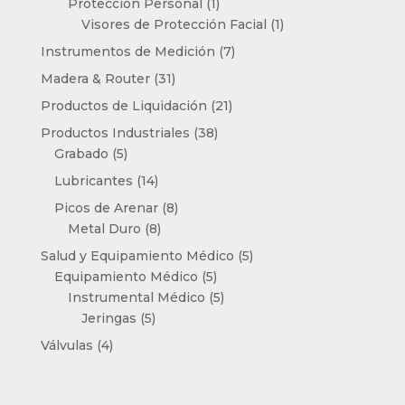
producto
1
Protección Personal
1
producto
1
Visores de Protección Facial
1
producto
7
Instrumentos de Medición
7
productos
31
Madera & Router
31
productos
21
Productos de Liquidación
21
productos
38
Productos Industriales
38
5
productos
Grabado
5
productos
14
Lubricantes
14
productos
8
Picos de Arenar
8
8
productos
Metal Duro
8
productos
5
Salud y Equipamiento Médico
5
5
productos
Equipamiento Médico
5
productos
5
Instrumental Médico
5
5
productos
Jeringas
5
productos
4
Válvulas
4
productos