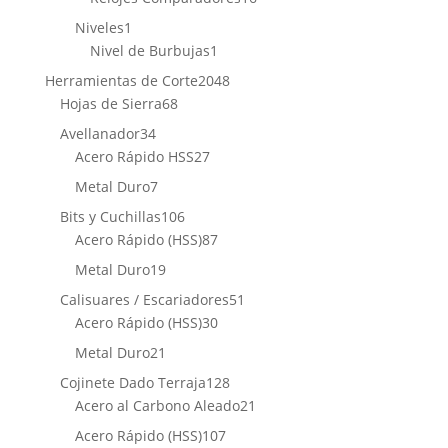
productos
1
Niveles
1
producto
1
Nivel de Burbujas
1
producto
2048
Herramientas de Corte
2048
68
productos
Hojas de Sierra
68
productos
34
Avellanador
34
productos
27
Acero Rápido HSS
27
productos
7
Metal Duro
7
productos
106
Bits y Cuchillas
106
productos
87
Acero Rápido (HSS)
87
productos
19
Metal Duro
19
productos
51
Calisuares / Escariadores
51
30
productos
Acero Rápido (HSS)
30
productos
21
Metal Duro
21
productos
128
Cojinete Dado Terraja
128
productos
21
Acero al Carbono Aleado
21
productos
107
Acero Rápido (HSS)
107