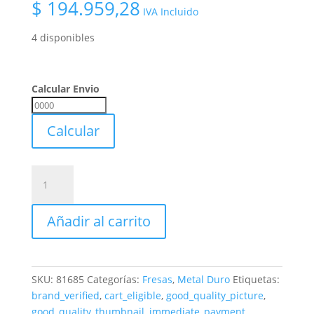
$
194.959,28
IVA Incluido
4 disponibles
Calcular Envio
Calcular
Envio
Calcular
Fresa
2
Cortes
Añadir al carrito
Esferica
Metal
Duro
Ø10
SKU:
81685
Categorías:
Fresas
,
Metal Duro
Etiquetas:
Mm
brand_verified
,
cart_eligible
,
good_quality_picture
,
Fresadora
good_quality_thumbnail
,
immediate_payment
,