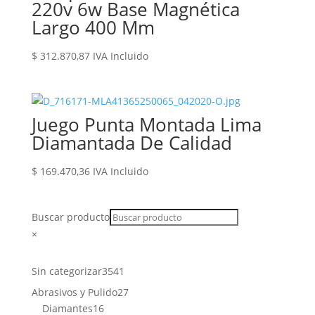
220v 6w Base Magnética
Largo 400 Mm
$
312.870,87
IVA Incluido
Juego Punta Montada Lima
Diamantada De Calidad
$
169.470,36
IVA Incluido
Buscar producto
×
3541
Sin categorizar
3541
productos
27
Abrasivos y Pulido
27
16
productos
Diamantes
16