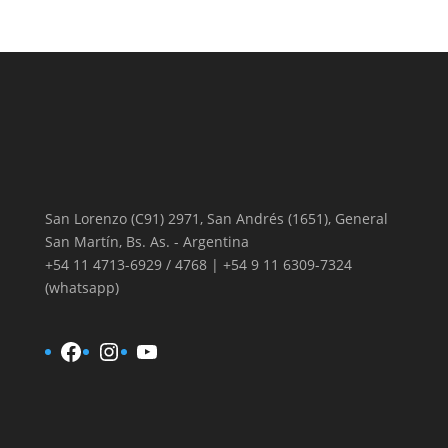
productos
San Lorenzo (C91) 2971, San Andrés (1651), General
San Martín, Bs. As. - Argentina
+54 11 4713-6929 / 4768 | +54 9 11 6309-7324
(whatsapp)
Facebook
Instagram
YouTube