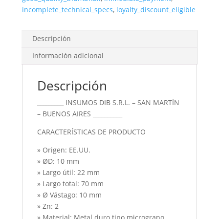
Cnc
incomplete_technical_specs
,
loyalty_discount_eligible
cantidad
Descripción
Información adicional
Descripción
_________ INSUMOS DIB S.R.L. – SAN MARTÍN
– BUENOS AIRES __________
CARACTERÍSTICAS DE PRODUCTO
» Origen: EE.UU.
» ØD: 10 mm
» Largo útil: 22 mm
» Largo total: 70 mm
» Ø Vástago: 10 mm
» Zn: 2
» Material: Metal duro tipo micrograno