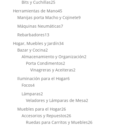
25
productos
Bits y Cuchillas
25
productos
45
Herramientas de Mano
45
productos
9
Manijas porta Macho y Cojinete
9
productos
7
Máquinas Neumáticas
7
productos
13
Rebarbadores
13
productos
34
Hogar, Muebles y Jardín
34
2
productos
Bazar y Cocina
2
productos
2
Almacenamiento y Organización
2
2
productos
Porta Condimentos
2
productos
2
Vinagreras y Aceiteras
2
productos
6
Iluminación para el Hogar
6
4
productos
Focos
4
productos
2
Lámparas
2
productos
2
Veladores y Lámparas de Mesa
2
productos
26
Muebles para el Hogar
26
productos
26
Accesorios y Repuestos
26
productos
26
Ruedas para Carritos y Muebles
26
productos