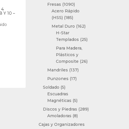
productos
1090
Fresas
1090
 4
productos
Acero Rápido
8 Y 10 –
185
(HSS)
185
productos
uido
162
Metal Duro
162
productos
H-Star
25
Templados
25
productos
Para Madera,
Plásticos y
26
Composite
26
productos
137
Mandriles
137
productos
17
Punzones
17
productos
5
Soldado
5
productos
Escuadras
5
Magnéticas
5
productos
289
Discos y Piedras
289
8
productos
Amoladoras
8
productos
Cajas y Organizadores