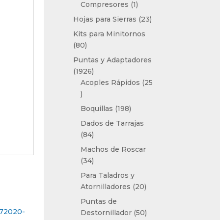
1
Compresores
1
producto
23
Hojas para Sierras
23
productos
Kits para Minitornos
80
80
productos
Puntas y Adaptadores
1926
1926
productos
Acoples Rápidos
25
25
productos
198
Boquillas
198
productos
Dados de Tarrajas
84
84
productos
Machos de Roscar
34
34
productos
Para Taladros y
20
Atornilladores
20
productos
Puntas de
50
Destornillador
50