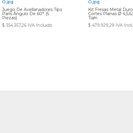
Juego De Avellanadores Tipo
Kit Fresas Metal Duro
París Ángulo De 60° (5
Cortes Planas Ø 4,5,6,
Piezas)
Tialn
$
354.357,26
IVA Incluido
$
479.929,29
IVA Incl