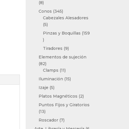
8
8
productos
345
Conos
345
productos
Cabezales Alesadores
5
5
productos
Pinzas y Boquillas
159
159
productos
9
Tiradores
9
productos
Elementos de sujeción
82
82
productos
11
Clamps
11
productos
15
Iluminación
15
productos
5
Izaje
5
productos
2
Platos Magnéticos
2
productos
Puntos Fijos y Giratorios
13
13
productos
7
Roscador
7
productos
Arte, Librería y Mercería
6