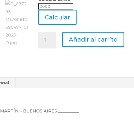
Calcular
Envio
Calcular
Fresa
Añadir al carrito
4
Cortes
Esferica
Metal
Duro
Ø14
onal
Mm
Fresadora
Cnc
cantidad
N MARTÍN – BUENOS AIRES __________