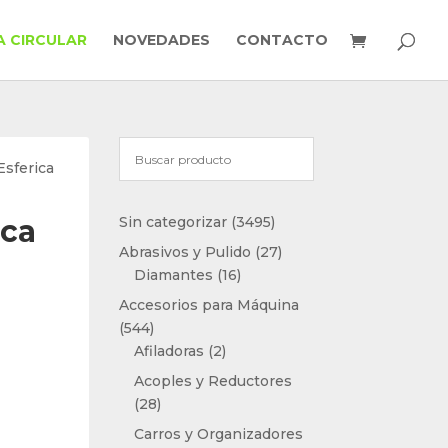
 CIRCULAR
NOVEDADES
CONTACTO
Esferica
3495
ica
Sin categorizar
3495
productos
27
Abrasivos y Pulido
27
16
productos
Diamantes
16
productos
Accesorios para Máquina
544
544
productos
2
Afiladoras
2
productos
Acoples y Reductores
28
28
productos
Carros y Organizadores