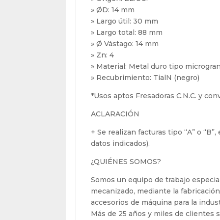
» ØD: 14 mm
» Largo útil: 30 mm
» Largo total: 88 mm
» Ø Vástago: 14 mm
» Zn: 4
» Material: Metal duro tipo microgra
» Recubrimiento: TialN (negro)
*Usos aptos Fresadoras C.N.C. y con
ACLARACIÓN
+ Se realizan facturas tipo “A” o “B”
datos indicados).
¿QUIÉNES SOMOS?
Somos un equipo de trabajo especial
mecanizado, mediante la fabricación
accesorios de máquina para la indus
Más de 25 años y miles de clientes sa