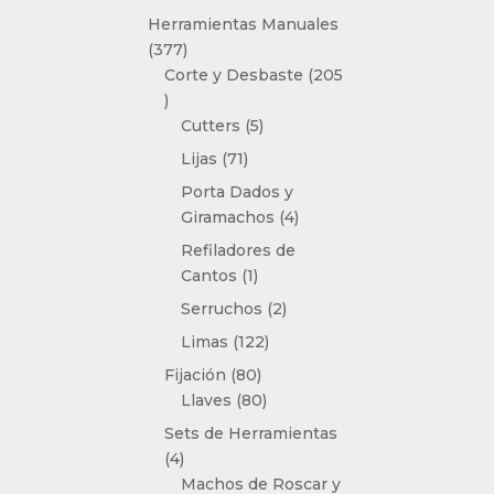
producto
Herramientas Manuales
377
377
productos
Corte y Desbaste
205
205
productos
5
Cutters
5
productos
71
Lijas
71
productos
Porta Dados y
4
Giramachos
4
productos
Refiladores de
1
Cantos
1
producto
2
Serruchos
2
productos
122
Limas
122
productos
80
Fijación
80
productos
80
Llaves
80
productos
Sets de Herramientas
4
4
productos
Machos de Roscar y