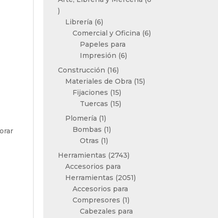
6
productos
6
Librería
6
productos
6
Comercial y Oficina
6
productos
Papeles para
6
Impresión
6
productos
16
Construcción
16
productos
15
Materiales de Obra
15
15
productos
Fijaciones
15
productos
15
Tuercas
15
productos
1
Plomería
1
producto
1
Bombas
1
orar
1
producto
Otras
1
producto
2743
Herramientas
2743
productos
Accesorios para
2051
Herramientas
2051
productos
Accesorios para
1
Compresores
1
producto
Cabezales para