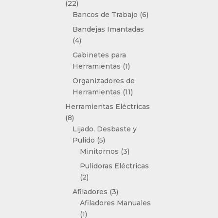
22
22
productos
6
Bancos de Trabajo
6
productos
Bandejas Imantadas
4
4
productos
Gabinetes para
1
Herramientas
1
producto
Organizadores de
11
Herramientas
11
productos
Herramientas Eléctricas
8
8
productos
Lijado, Desbaste y
5
Pulido
5
productos
3
Minitornos
3
productos
Pulidoras Eléctricas
2
2
productos
3
Afiladores
3
productos
Afiladores Manuales
1
1