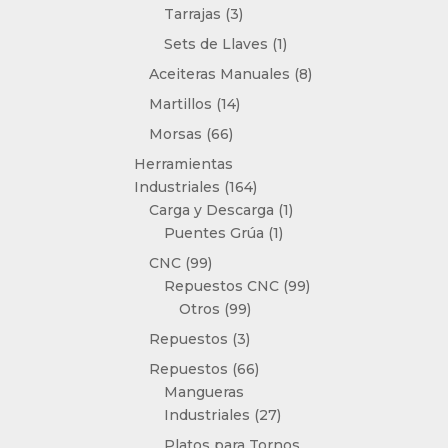
3
Tarrajas
3
productos
1
Sets de Llaves
1
producto
8
Aceiteras Manuales
8
productos
14
Martillos
14
productos
66
Morsas
66
productos
Herramientas
164
Industriales
164
productos
1
Carga y Descarga
1
1
producto
Puentes Grúa
1
producto
99
CNC
99
productos
99
Repuestos CNC
99
99
productos
Otros
99
productos
3
Repuestos
3
productos
66
Repuestos
66
productos
Mangueras
27
Industriales
27
productos
Platos para Tornos