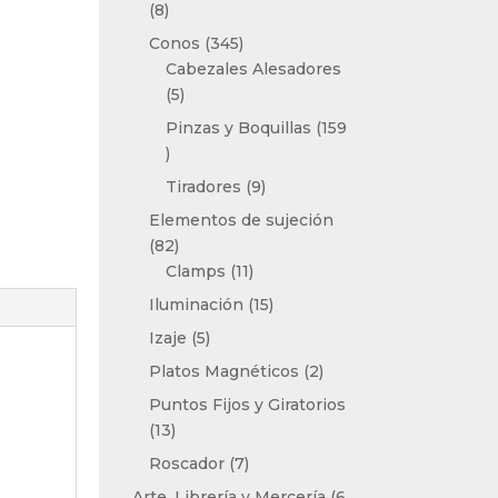
8
8
productos
345
Conos
345
productos
Cabezales Alesadores
5
5
productos
Pinzas y Boquillas
159
159
productos
9
Tiradores
9
productos
Elementos de sujeción
82
82
productos
11
Clamps
11
productos
15
Iluminación
15
productos
5
Izaje
5
productos
2
Platos Magnéticos
2
productos
Puntos Fijos y Giratorios
13
13
productos
7
Roscador
7
productos
Arte, Librería y Mercería
6