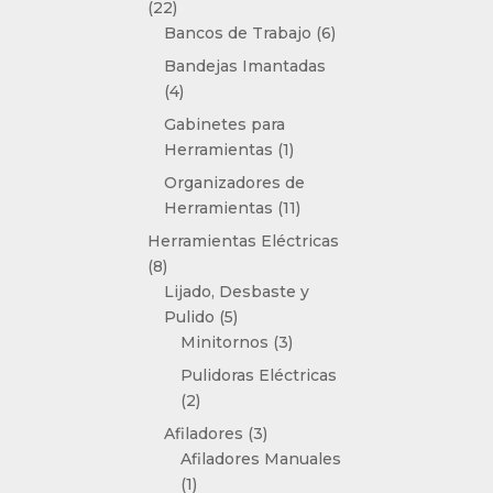
22
22
productos
6
Bancos de Trabajo
6
productos
Bandejas Imantadas
4
4
productos
Gabinetes para
1
Herramientas
1
producto
Organizadores de
11
Herramientas
11
productos
Herramientas Eléctricas
8
8
productos
Lijado, Desbaste y
5
Pulido
5
productos
3
Minitornos
3
productos
Pulidoras Eléctricas
2
2
productos
3
Afiladores
3
productos
Afiladores Manuales
1
1