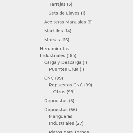
3
Tarrajas
3
productos
1
Sets de Llaves
1
producto
8
Aceiteras Manuales
8
productos
14
Martillos
14
productos
66
Morsas
66
productos
Herramientas
164
Industriales
164
productos
1
Carga y Descarga
1
1
producto
Puentes Grúa
1
producto
99
CNC
99
productos
99
Repuestos CNC
99
99
productos
Otros
99
productos
3
Repuestos
3
productos
66
Repuestos
66
productos
Mangueras
27
Industriales
27
productos
Platos para Tornos