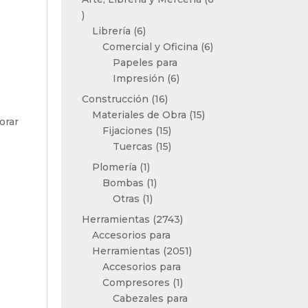
6
productos
6
Librería
6
productos
6
Comercial y Oficina
6
productos
Papeles para
6
Impresión
6
productos
16
Construcción
16
productos
15
Materiales de Obra
15
orar
15
productos
Fijaciones
15
productos
15
Tuercas
15
productos
1
Plomería
1
producto
1
Bombas
1
1
producto
Otras
1
producto
2743
Herramientas
2743
productos
Accesorios para
2051
Herramientas
2051
productos
Accesorios para
1
Compresores
1
producto
Cabezales para