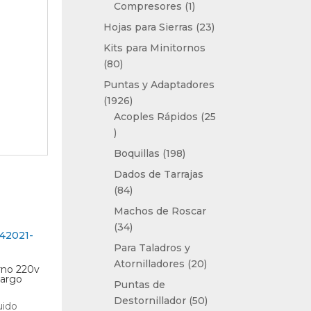
1
Compresores
1
producto
23
Hojas para Sierras
23
productos
Kits para Minitornos
80
80
productos
Puntas y Adaptadores
1926
1926
productos
Acoples Rápidos
25
25
productos
198
Boquillas
198
productos
Dados de Tarrajas
84
84
productos
Machos de Roscar
34
34
productos
Para Taladros y
20
Atornilladores
20
rno 220v
Largo
productos
Puntas de
50
Destornillador
50
uido