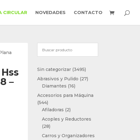
 CIRCULAR
NOVEDADES
CONTACTO
 Plana
3495
 Hss
Sin categorizar
3495
productos
27
8 –
Abrasivos y Pulido
27
16
productos
Diamantes
16
productos
Accesorios para Máquina
544
544
productos
2
Afiladoras
2
productos
Acoples y Reductores
28
28
productos
Carros y Organizadores