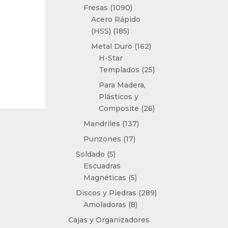
productos
1090
Fresas
1090
productos
Acero Rápido
185
(HSS)
185
productos
162
Metal Duro
162
productos
H-Star
25
Templados
25
productos
Para Madera,
Plásticos y
26
Composite
26
productos
137
Mandriles
137
productos
17
Punzones
17
productos
5
Soldado
5
productos
Escuadras
5
Magnéticas
5
productos
289
Discos y Piedras
289
8
productos
Amoladoras
8
productos
Cajas y Organizadores