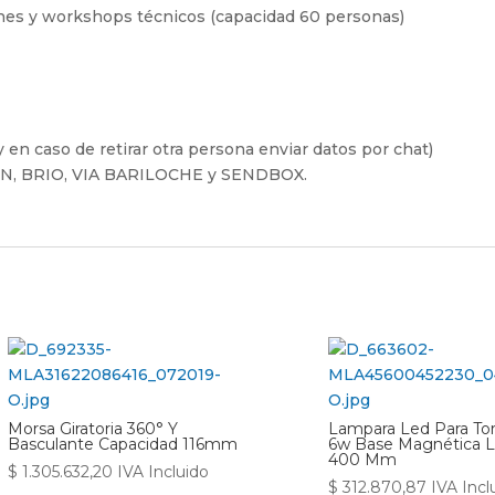
ones y workshops técnicos (capacidad 60 personas)
 en caso de retirar otra persona enviar datos por chat)
FIN, BRIO, VIA BARILOCHE y SENDBOX.
Morsa Giratoria 360° Y
Lampara Led Para To
Basculante Capacidad 116mm
6w Base Magnética 
400 Mm
$
1.305.632,20
IVA Incluido
$
312.870,87
IVA Incl