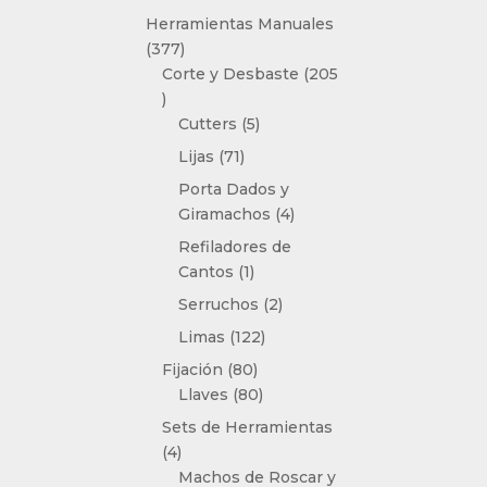
producto
Herramientas Manuales
377
377
productos
Corte y Desbaste
205
205
productos
5
Cutters
5
productos
71
Lijas
71
productos
Porta Dados y
4
Giramachos
4
productos
Refiladores de
1
Cantos
1
producto
2
Serruchos
2
productos
122
Limas
122
productos
80
Fijación
80
productos
80
Llaves
80
productos
Sets de Herramientas
4
4
productos
Machos de Roscar y