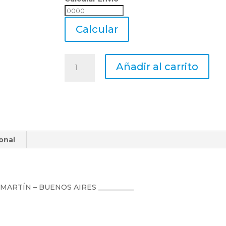
Calcular
Envio
Calcular
Fresa
Añadir al carrito
4
Cortes
Plana
Hss
Acero
Rapido
onal
Co.
Ø
18
-
Korloy
N MARTÍN – BUENOS AIRES __________
cantidad