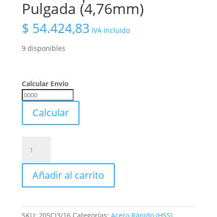
Pulgada (4,76mm)
$
54.424,83
IVA Incluido
9 disponibles
Calcular Envio
Calcular
Envio
Calcular
Fresa
4
Cortes
Añadir al carrito
Plana
Hss
Acero
Rapido
SKU:
205CI3/16
Categorías:
Acero Rápido (HSS)
,