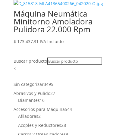
Máquina Neumática
Minitorno Amoladora
Pulidora 22.000 Rpm
$
173.437,31
IVA Incluido
Buscar producto
×
3495
Sin categorizar
3495
productos
27
Abrasivos y Pulido
27
16
productos
Diamantes
16
productos
544
Accesorios para Máquina
544
2
productos
Afiladoras
2
productos
28
Acoples y Reductores
28
productos
8
Carros y Organizadores
8