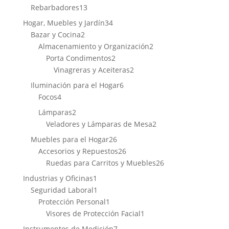
productos
13
Rebarbadores
13
productos
34
Hogar, Muebles y Jardín
34
2
productos
Bazar y Cocina
2
productos
2
Almacenamiento y Organización
2
2
productos
Porta Condimentos
2
productos
2
Vinagreras y Aceiteras
2
productos
6
Iluminación para el Hogar
6
4
productos
Focos
4
productos
2
Lámparas
2
productos
2
Veladores y Lámparas de Mesa
2
productos
26
Muebles para el Hogar
26
productos
26
Accesorios y Repuestos
26
productos
26
Ruedas para Carritos y Muebles
26
productos
1
Industrias y Oficinas
1
producto
1
Seguridad Laboral
1
producto
1
Protección Personal
1
producto
1
Visores de Protección Facial
1
producto
7
Instrumentos de Medición
7