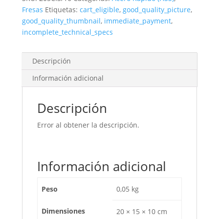
Ø3/16
Fresas
Etiquetas:
cart_eligible
,
good_quality_picture
,
Pulgada
good_quality_thumbnail
,
immediate_payment
,
(4,76mm)
incomplete_technical_specs
cantidad
Descripción
Información adicional
Descripción
Error al obtener la descripción.
Información adicional
Peso
0,05 kg
Dimensiones
20 × 15 × 10 cm