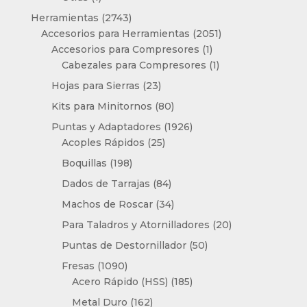
producto
2743
Herramientas
2743
productos
2051
Accesorios para Herramientas
2051
1
productos
Accesorios para Compresores
1
producto
1
Cabezales para Compresores
1
producto
23
Hojas para Sierras
23
productos
80
Kits para Minitornos
80
productos
1926
Puntas y Adaptadores
1926
25
productos
Acoples Rápidos
25
productos
198
Boquillas
198
productos
84
Dados de Tarrajas
84
productos
34
Machos de Roscar
34
productos
20
Para Taladros y Atornilladores
20
productos
50
Puntas de Destornillador
50
productos
1090
Fresas
1090
productos
185
Acero Rápido (HSS)
185
productos
162
Metal Duro
162