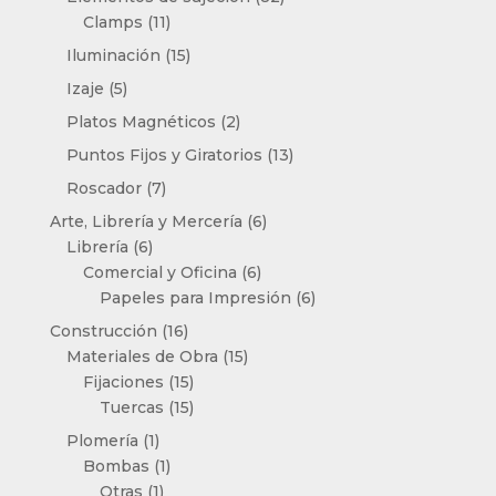
11
productos
Clamps
11
productos
15
Iluminación
15
productos
5
Izaje
5
productos
2
Platos Magnéticos
2
productos
13
Puntos Fijos y Giratorios
13
productos
7
Roscador
7
productos
6
Arte, Librería y Mercería
6
6
productos
Librería
6
productos
6
Comercial y Oficina
6
productos
6
Papeles para Impresión
6
productos
16
Construcción
16
productos
15
Materiales de Obra
15
15
productos
Fijaciones
15
productos
15
Tuercas
15
productos
1
Plomería
1
producto
1
Bombas
1
1
producto
Otras
1