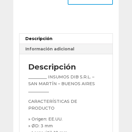
Duro
Ø3
Mm
Fresadora
Cnc
cantidad
Descripción
Información adicional
Descripción
_________ INSUMOS DIB S.R.L. –
SAN MARTÍN – BUENOS AIRES
__________
CARACTERÍSTICAS DE
PRODUCTO
» Origen: EE.UU.
» ØD: 3 mm