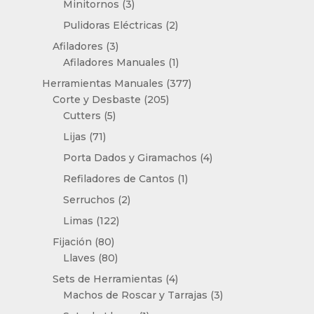
3
productos
Minitornos
3
productos
2
Pulidoras Eléctricas
2
productos
3
Afiladores
3
productos
1
Afiladores Manuales
1
producto
377
Herramientas Manuales
377
205
productos
Corte y Desbaste
205
5
productos
Cutters
5
productos
71
Lijas
71
productos
4
Porta Dados y Giramachos
4
productos
1
Refiladores de Cantos
1
producto
2
Serruchos
2
productos
122
Limas
122
productos
80
Fijación
80
productos
80
Llaves
80
productos
4
Sets de Herramientas
4
productos
3
Machos de Roscar y Tarrajas
3
productos