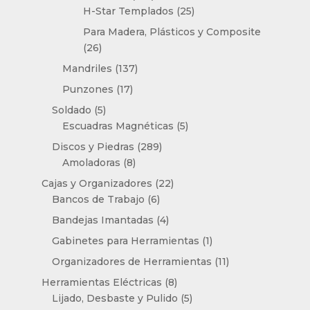
productos
25
H-Star Templados
25
productos
Para Madera, Plásticos y Composite
26
26
productos
137
Mandriles
137
productos
17
Punzones
17
productos
5
Soldado
5
productos
5
Escuadras Magnéticas
5
productos
289
Discos y Piedras
289
8
productos
Amoladoras
8
productos
22
Cajas y Organizadores
22
6
productos
Bancos de Trabajo
6
productos
4
Bandejas Imantadas
4
productos
1
Gabinetes para Herramientas
1
producto
11
Organizadores de Herramientas
11
productos
8
Herramientas Eléctricas
8
productos
5
Lijado, Desbaste y Pulido
5