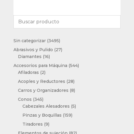
3495
Sin categorizar
3495
productos
27
Abrasivos y Pulido
27
16
productos
Diamantes
16
productos
544
Accesorios para Máquina
544
2
productos
Afiladoras
2
productos
28
Acoples y Reductores
28
productos
8
Carros y Organizadores
8
productos
345
Conos
345
productos
5
Cabezales Alesadores
5
productos
159
Pinzas y Boquillas
159
productos
9
Tiradores
9
productos
82
Elementos de sujeción
82