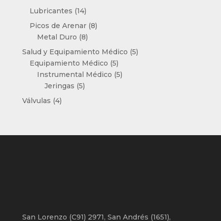
productos
14
Lubricantes
14
productos
8
Picos de Arenar
8
8
productos
Metal Duro
8
productos
5
Salud y Equipamiento Médico
5
5
productos
Equipamiento Médico
5
productos
5
Instrumental Médico
5
5
productos
Jeringas
5
productos
4
Válvulas
4
productos
San Lorenzo (C91) 2971, San Andrés (1651),