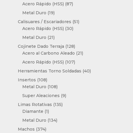
productos
87
Acero Rápido (HSS)
87
productos
19
Metal Duro
19
productos
51
Calisuares / Escariadores
51
30
productos
Acero Rápido (HSS)
30
productos
21
Metal Duro
21
productos
128
Cojinete Dado Terraja
128
productos
21
Acero al Carbono Aleado
21
productos
107
Acero Rápido (HSS)
107
productos
40
Herramientas Torno Soldadas
40
productos
108
Insertos
108
productos
108
Metal Duro
108
productos
9
Super Aleaciones
9
productos
135
Limas Rotativas
135
1
productos
Diamante
1
producto
134
Metal Duro
134
productos
374
Machos
374