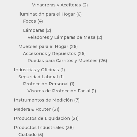
productos
2
Vinagreras y Aceiteras
2
productos
6
Iluminación para el Hogar
6
4
productos
Focos
4
productos
2
Lámparas
2
productos
2
Veladores y Lámparas de Mesa
2
productos
26
Muebles para el Hogar
26
productos
26
Accesorios y Repuestos
26
productos
26
Ruedas para Carritos y Muebles
26
productos
1
Industrias y Oficinas
1
1
producto
Seguridad Laboral
1
producto
1
Protección Personal
1
producto
1
Visores de Protección Facial
1
producto
7
Instrumentos de Medición
7
productos
31
Madera & Router
31
productos
21
Productos de Liquidación
21
productos
38
Productos Industriales
38
5
productos
Grabado
5