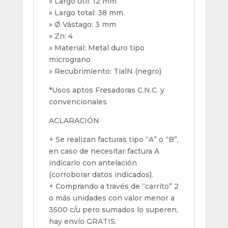
» Largo útil: 12 mm
» Largo total: 38 mm
» Ø Vástago: 3 mm
» Zn: 4
» Material: Metal duro tipo
micrograno
» Recubrimiento: TialN (negro)
*Usos aptos Fresadoras C.N.C. y
convencionales
ACLARACIÓN
+ Se realizan facturas tipo “A” o “B”,
en caso de necesitar factura A
indicarlo con antelación
(corroborar datos indicados).
+ Comprando a través de “carrito” 2
o más unidades con valor menor a
3500 c/u pero sumados lo superen,
hay envío GRATIS.