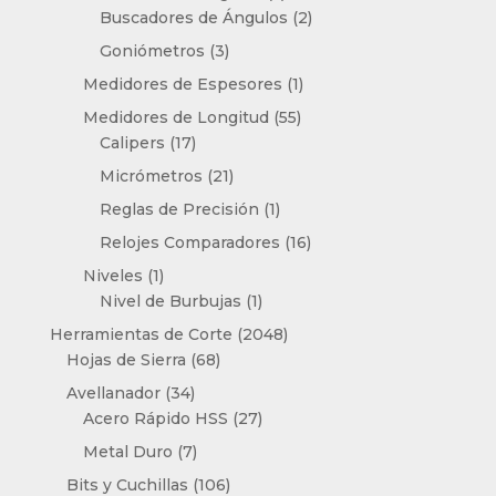
productos
2
Buscadores de Ángulos
2
productos
3
Goniómetros
3
productos
1
Medidores de Espesores
1
producto
55
Medidores de Longitud
55
17
productos
Calipers
17
productos
21
Micrómetros
21
productos
1
Reglas de Precisión
1
producto
16
Relojes Comparadores
16
productos
1
Niveles
1
producto
1
Nivel de Burbujas
1
producto
2048
Herramientas de Corte
2048
68
productos
Hojas de Sierra
68
productos
34
Avellanador
34
productos
27
Acero Rápido HSS
27
productos
7
Metal Duro
7
productos
106
Bits y Cuchillas
106