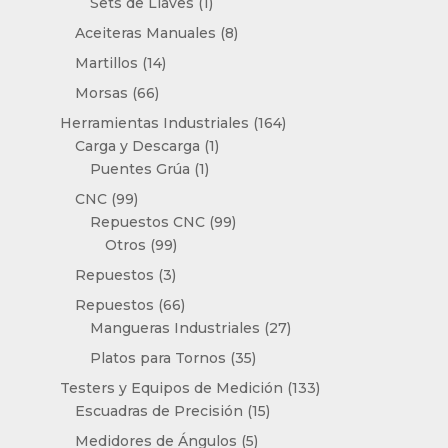
1
Sets de Llaves
1
producto
8
Aceiteras Manuales
8
productos
14
Martillos
14
productos
66
Morsas
66
productos
164
Herramientas Industriales
164
1
productos
Carga y Descarga
1
1
producto
Puentes Grúa
1
producto
99
CNC
99
productos
99
Repuestos CNC
99
99
productos
Otros
99
productos
3
Repuestos
3
productos
66
Repuestos
66
productos
27
Mangueras Industriales
27
productos
35
Platos para Tornos
35
productos
133
Testers y Equipos de Medición
133
15
productos
Escuadras de Precisión
15
productos
5
Medidores de Ángulos
5