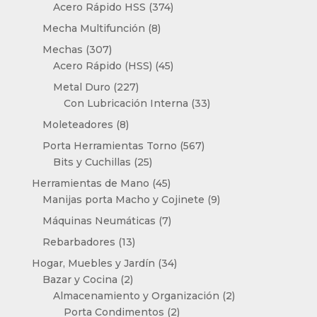
productos
374
Acero Rápido HSS
374
productos
8
Mecha Multifunción
8
productos
307
Mechas
307
productos
45
Acero Rápido (HSS)
45
productos
227
Metal Duro
227
productos
33
Con Lubricación Interna
33
productos
8
Moleteadores
8
productos
567
Porta Herramientas Torno
567
25
productos
Bits y Cuchillas
25
productos
45
Herramientas de Mano
45
productos
9
Manijas porta Macho y Cojinete
9
productos
7
Máquinas Neumáticas
7
productos
13
Rebarbadores
13
productos
34
Hogar, Muebles y Jardín
34
2
productos
Bazar y Cocina
2
productos
2
Almacenamiento y Organización
2
2
productos
Porta Condimentos
2