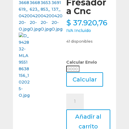
Fresador
a Cnc
$
37.920,76
IVA Incluido
41 disponibles
Calcular Envio
Calcular
Envio
Calcular
Fresa
4
Cortes
Añadir al
Plana
Metal
carrito