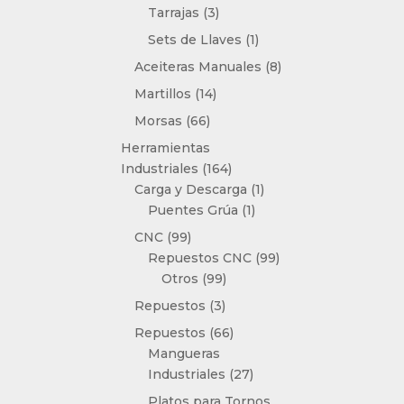
3
Tarrajas
3
productos
1
Sets de Llaves
1
producto
8
Aceiteras Manuales
8
productos
14
Martillos
14
productos
66
Morsas
66
productos
Herramientas
164
Industriales
164
productos
1
Carga y Descarga
1
1
producto
Puentes Grúa
1
producto
99
CNC
99
productos
99
Repuestos CNC
99
99
productos
Otros
99
productos
3
Repuestos
3
productos
66
Repuestos
66
productos
Mangueras
27
Industriales
27
productos
Platos para Tornos