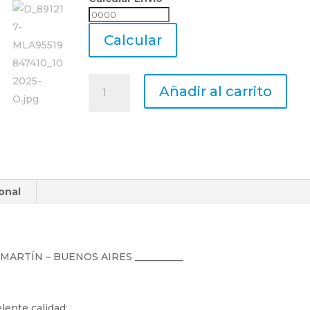
Calcular
Envio
Calcular
Fresa
Añadir al carrito
Desbaste
4
Cortes
Plana
Hss
Acero
onal
Rapido
Co.
Ø
13
Mm
N MARTÍN – BUENOS AIRES __________
cantidad
lente calidad: