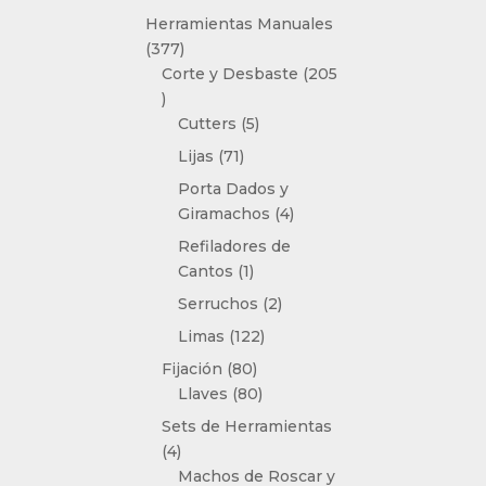
producto
Herramientas Manuales
377
377
productos
Corte y Desbaste
205
205
productos
5
Cutters
5
productos
71
Lijas
71
productos
Porta Dados y
4
Giramachos
4
productos
Refiladores de
1
Cantos
1
producto
2
Serruchos
2
productos
122
Limas
122
productos
80
Fijación
80
productos
80
Llaves
80
productos
Sets de Herramientas
4
4
productos
Machos de Roscar y