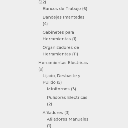
22
22
productos
6
Bancos de Trabajo
6
productos
Bandejas Imantadas
4
4
productos
Gabinetes para
1
Herramientas
1
producto
Organizadores de
11
Herramientas
11
productos
Herramientas Eléctricas
8
8
productos
Lijado, Desbaste y
5
Pulido
5
productos
3
Minitornos
3
productos
Pulidoras Eléctricas
2
2
productos
3
Afiladores
3
productos
Afiladores Manuales
1
1