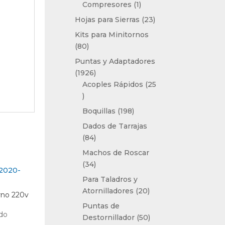
1
Compresores
1
producto
23
Hojas para Sierras
23
productos
Kits para Minitornos
80
80
productos
Puntas y Adaptadores
1926
1926
productos
Acoples Rápidos
25
25
productos
198
Boquillas
198
productos
Dados de Tarrajas
84
84
productos
Machos de Roscar
34
34
productos
Para Taladros y
20
Atornilladores
20
rno 220v
productos
Puntas de
ido
50
Destornillador
50