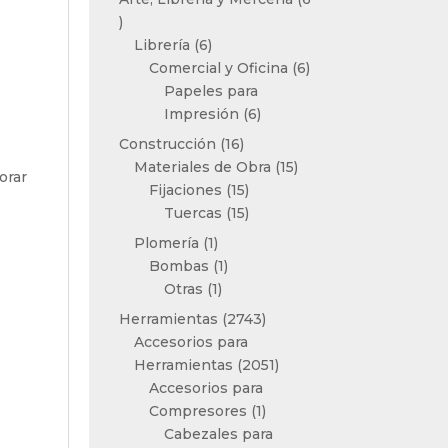
6
productos
6
Librería
6
productos
6
Comercial y Oficina
6
productos
Papeles para
6
Impresión
6
productos
16
Construcción
16
productos
15
Materiales de Obra
15
orar
15
productos
Fijaciones
15
productos
15
Tuercas
15
productos
1
Plomería
1
producto
1
Bombas
1
1
producto
Otras
1
producto
2743
Herramientas
2743
productos
Accesorios para
2051
Herramientas
2051
productos
Accesorios para
1
Compresores
1
producto
Cabezales para