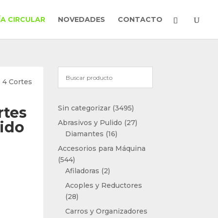
A CIRCULAR
NOVEDADES
CONTACTO
 4 Cortes
3495
rtes
Sin categorizar
3495
productos
27
ido
Abrasivos y Pulido
27
16
productos
Diamantes
16
productos
Accesorios para Máquina
544
544
productos
2
Afiladoras
2
productos
Acoples y Reductores
28
28
productos
Carros y Organizadores