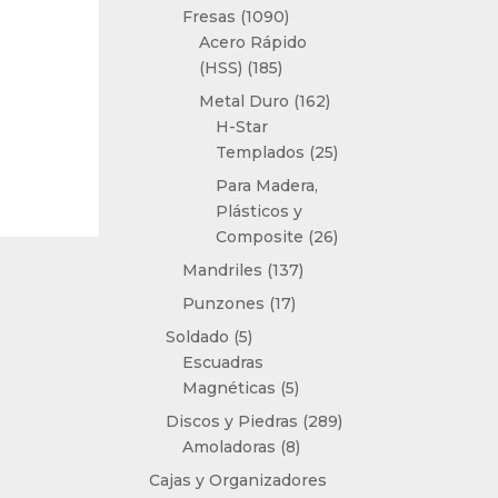
productos
1090
Fresas
1090
productos
Acero Rápido
185
(HSS)
185
productos
162
Metal Duro
162
productos
H-Star
25
Templados
25
productos
Para Madera,
Plásticos y
26
Composite
26
productos
137
Mandriles
137
productos
17
Punzones
17
productos
5
Soldado
5
productos
Escuadras
5
Magnéticas
5
productos
289
Discos y Piedras
289
8
productos
Amoladoras
8
productos
Cajas y Organizadores