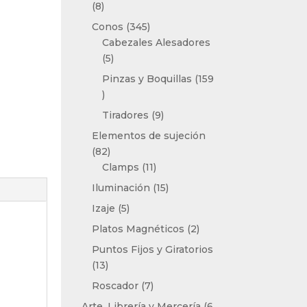
8
8
productos
345
Conos
345
productos
Cabezales Alesadores
5
5
productos
Pinzas y Boquillas
159
159
productos
9
Tiradores
9
productos
Elementos de sujeción
82
82
productos
11
Clamps
11
productos
15
Iluminación
15
productos
5
Izaje
5
productos
2
Platos Magnéticos
2
productos
Puntos Fijos y Giratorios
13
13
productos
7
Roscador
7
productos
Arte, Librería y Mercería
6