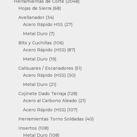
2048
Herramientas de Corte
2048
68
productos
Hojas de Sierra
68
productos
34
Avellanador
34
productos
27
Acero Rápido HSS
27
productos
7
Metal Duro
7
productos
106
Bits y Cuchillas
106
productos
87
Acero Rápido (HSS)
87
productos
19
Metal Duro
19
productos
51
Calisuares / Escariadores
51
30
productos
Acero Rápido (HSS)
30
productos
21
Metal Duro
21
productos
128
Cojinete Dado Terraja
128
productos
21
Acero al Carbono Aleado
21
productos
107
Acero Rápido (HSS)
107
productos
40
Herramientas Torno Soldadas
40
productos
108
Insertos
108
productos
108
Metal Duro
108