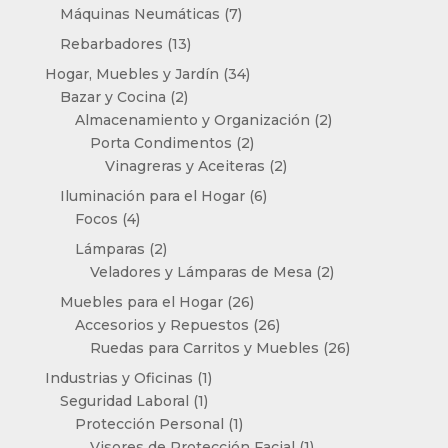
productos
7
Máquinas Neumáticas
7
productos
13
Rebarbadores
13
productos
34
Hogar, Muebles y Jardín
34
2
productos
Bazar y Cocina
2
productos
2
Almacenamiento y Organización
2
2
productos
Porta Condimentos
2
productos
2
Vinagreras y Aceiteras
2
productos
6
Iluminación para el Hogar
6
4
productos
Focos
4
productos
2
Lámparas
2
productos
2
Veladores y Lámparas de Mesa
2
productos
26
Muebles para el Hogar
26
productos
26
Accesorios y Repuestos
26
productos
26
Ruedas para Carritos y Muebles
26
productos
1
Industrias y Oficinas
1
1
producto
Seguridad Laboral
1
producto
1
Protección Personal
1
producto
1
Visores de Protección Facial
1