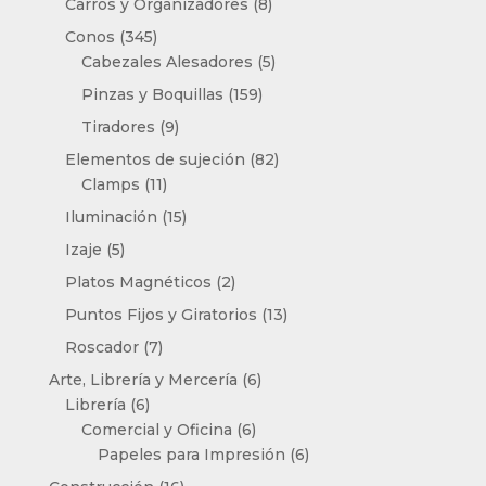
8
Carros y Organizadores
8
productos
345
Conos
345
productos
5
Cabezales Alesadores
5
productos
159
Pinzas y Boquillas
159
productos
9
Tiradores
9
productos
82
Elementos de sujeción
82
11
productos
Clamps
11
productos
15
Iluminación
15
productos
5
Izaje
5
productos
2
Platos Magnéticos
2
productos
13
Puntos Fijos y Giratorios
13
productos
7
Roscador
7
productos
6
Arte, Librería y Mercería
6
6
productos
Librería
6
productos
6
Comercial y Oficina
6
productos
6
Papeles para Impresión
6
productos