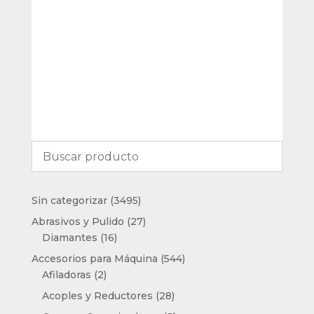
3495
Sin categorizar
3495
productos
27
Abrasivos y Pulido
27
16
productos
Diamantes
16
productos
544
Accesorios para Máquina
544
2
productos
Afiladoras
2
productos
28
Acoples y Reductores
28
productos