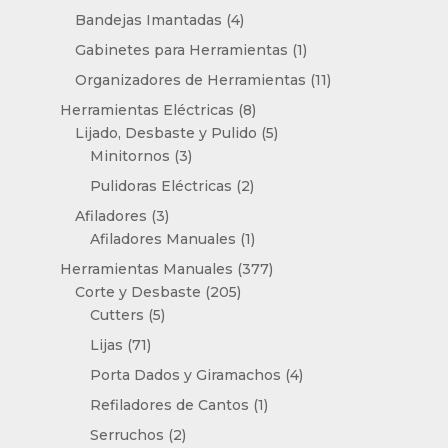
productos
4
Bandejas Imantadas
4
productos
1
Gabinetes para Herramientas
1
producto
11
Organizadores de Herramientas
11
productos
8
Herramientas Eléctricas
8
productos
5
Lijado, Desbaste y Pulido
5
3
productos
Minitornos
3
productos
2
Pulidoras Eléctricas
2
productos
3
Afiladores
3
productos
1
Afiladores Manuales
1
producto
377
Herramientas Manuales
377
205
productos
Corte y Desbaste
205
5
productos
Cutters
5
productos
71
Lijas
71
productos
4
Porta Dados y Giramachos
4
productos
1
Refiladores de Cantos
1
producto
2
Serruchos
2