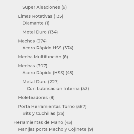
productos
9
Super Aleaciones
9
productos
135
Limas Rotativas
135
1
productos
Diamante
1
producto
134
Metal Duro
134
productos
374
Machos
374
productos
374
Acero Rápido HSS
374
productos
8
Mecha Multifunción
8
productos
307
Mechas
307
productos
45
Acero Rápido (HSS)
45
productos
227
Metal Duro
227
productos
33
Con Lubricación Interna
33
productos
8
Moleteadores
8
productos
567
Porta Herramientas Torno
567
25
productos
Bits y Cuchillas
25
productos
45
Herramientas de Mano
45
productos
9
Manijas porta Macho y Cojinete
9