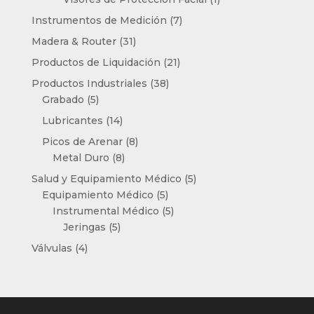
producto
7
Instrumentos de Medición
7
productos
31
Madera & Router
31
productos
21
Productos de Liquidación
21
productos
38
Productos Industriales
38
5
productos
Grabado
5
productos
14
Lubricantes
14
productos
8
Picos de Arenar
8
8
productos
Metal Duro
8
productos
5
Salud y Equipamiento Médico
5
5
productos
Equipamiento Médico
5
productos
5
Instrumental Médico
5
5
productos
Jeringas
5
productos
4
Válvulas
4
productos