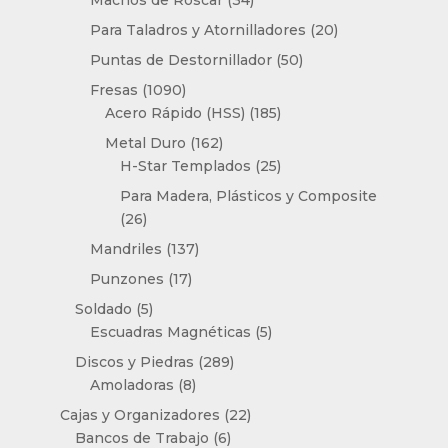
Machos de Roscar
34
productos
20
Para Taladros y Atornilladores
20
productos
50
Puntas de Destornillador
50
productos
1090
Fresas
1090
productos
185
Acero Rápido (HSS)
185
productos
162
Metal Duro
162
productos
25
H-Star Templados
25
productos
Para Madera, Plásticos y Composite
26
26
productos
137
Mandriles
137
productos
17
Punzones
17
productos
5
Soldado
5
productos
5
Escuadras Magnéticas
5
productos
289
Discos y Piedras
289
8
productos
Amoladoras
8
productos
22
Cajas y Organizadores
22
6
productos
Bancos de Trabajo
6