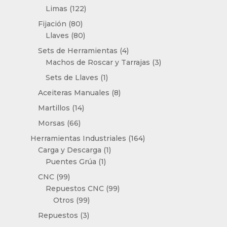
productos
122
Limas
122
productos
80
Fijación
80
productos
80
Llaves
80
productos
4
Sets de Herramientas
4
productos
3
Machos de Roscar y Tarrajas
3
productos
1
Sets de Llaves
1
producto
8
Aceiteras Manuales
8
productos
14
Martillos
14
productos
66
Morsas
66
productos
164
Herramientas Industriales
164
1
productos
Carga y Descarga
1
1
producto
Puentes Grúa
1
producto
99
CNC
99
productos
99
Repuestos CNC
99
99
productos
Otros
99
productos
3
Repuestos
3
productos