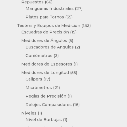
66
Repuestos
66
productos
27
Mangueras Industriales
27
productos
35
Platos para Tornos
35
productos
133
Testers y Equipos de Medición
133
15
productos
Escuadras de Precisión
15
productos
5
Medidores de Ángulos
5
productos
2
Buscadores de Ángulos
2
productos
3
Goniómetros
3
productos
1
Medidores de Espesores
1
producto
55
Medidores de Longitud
55
17
productos
Calipers
17
productos
21
Micrómetros
21
productos
1
Reglas de Precisión
1
producto
16
Relojes Comparadores
16
productos
1
Niveles
1
producto
1
Nivel de Burbujas
1
producto