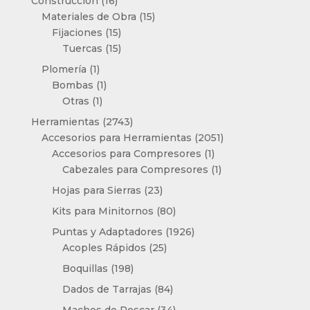
16
Construcción
16
productos
15
Materiales de Obra
15
15
productos
Fijaciones
15
productos
15
Tuercas
15
productos
1
Plomería
1
producto
1
Bombas
1
1
producto
Otras
1
producto
2743
Herramientas
2743
productos
2051
Accesorios para Herramientas
2051
1
productos
Accesorios para Compresores
1
producto
1
Cabezales para Compresores
1
producto
23
Hojas para Sierras
23
productos
80
Kits para Minitornos
80
productos
1926
Puntas y Adaptadores
1926
25
productos
Acoples Rápidos
25
productos
198
Boquillas
198
productos
84
Dados de Tarrajas
84
productos
34