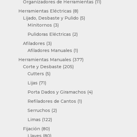
11
Organizadores de Herramientas
11
productos
8
Herramientas Eléctricas
8
productos
5
Lijado, Desbaste y Pulido
5
3
productos
Minitornos
3
productos
2
Pulidoras Eléctricas
2
productos
3
Afiladores
3
productos
1
Afiladores Manuales
1
producto
377
Herramientas Manuales
377
205
productos
Corte y Desbaste
205
5
productos
Cutters
5
productos
71
Lijas
71
productos
4
Porta Dados y Giramachos
4
productos
1
Refiladores de Cantos
1
producto
2
Serruchos
2
productos
122
Limas
122
productos
80
Fijación
80
productos
80
Llaves
80