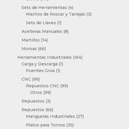
productos
4
Sets de Herramientas
4
productos
3
Machos de Roscar y Tarrajas
3
productos
1
Sets de Llaves
1
producto
8
Aceiteras Manuales
8
productos
14
Martillos
14
productos
66
Morsas
66
productos
164
Herramientas Industriales
164
1
productos
Carga y Descarga
1
1
producto
Puentes Grúa
1
producto
99
CNC
99
productos
99
Repuestos CNC
99
99
productos
Otros
99
productos
3
Repuestos
3
productos
66
Repuestos
66
productos
27
Mangueras Industriales
27
productos
35
Platos para Tornos
35