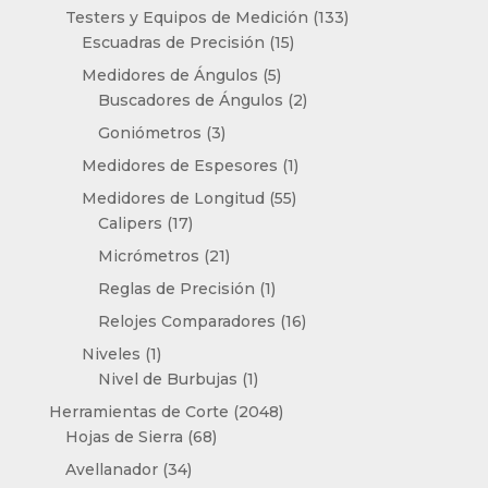
productos
133
Testers y Equipos de Medición
133
15
productos
Escuadras de Precisión
15
productos
5
Medidores de Ángulos
5
productos
2
Buscadores de Ángulos
2
productos
3
Goniómetros
3
productos
1
Medidores de Espesores
1
producto
55
Medidores de Longitud
55
17
productos
Calipers
17
productos
21
Micrómetros
21
productos
1
Reglas de Precisión
1
producto
16
Relojes Comparadores
16
productos
1
Niveles
1
producto
1
Nivel de Burbujas
1
producto
2048
Herramientas de Corte
2048
68
productos
Hojas de Sierra
68
productos
34
Avellanador
34