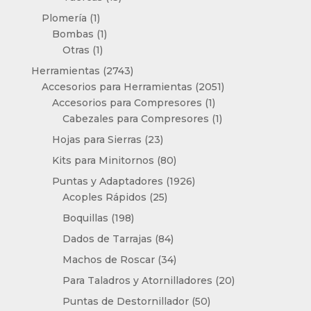
productos
1
Plomería
1
producto
1
Bombas
1
1
producto
Otras
1
producto
2743
Herramientas
2743
productos
2051
Accesorios para Herramientas
2051
1
productos
Accesorios para Compresores
1
producto
1
Cabezales para Compresores
1
producto
23
Hojas para Sierras
23
productos
80
Kits para Minitornos
80
productos
1926
Puntas y Adaptadores
1926
25
productos
Acoples Rápidos
25
productos
198
Boquillas
198
productos
84
Dados de Tarrajas
84
productos
34
Machos de Roscar
34
productos
20
Para Taladros y Atornilladores
20
productos
50
Puntas de Destornillador
50