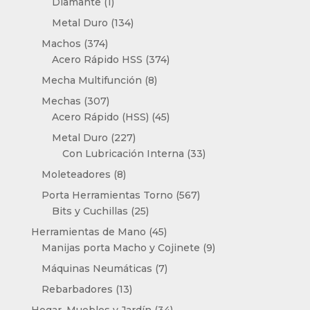
1
productos
Diamante
1
producto
134
Metal Duro
134
productos
374
Machos
374
productos
374
Acero Rápido HSS
374
productos
8
Mecha Multifunción
8
productos
307
Mechas
307
productos
45
Acero Rápido (HSS)
45
productos
227
Metal Duro
227
productos
33
Con Lubricación Interna
33
productos
8
Moleteadores
8
productos
567
Porta Herramientas Torno
567
25
productos
Bits y Cuchillas
25
productos
45
Herramientas de Mano
45
productos
9
Manijas porta Macho y Cojinete
9
productos
7
Máquinas Neumáticas
7
productos
13
Rebarbadores
13
productos
34
Hogar, Muebles y Jardín
34