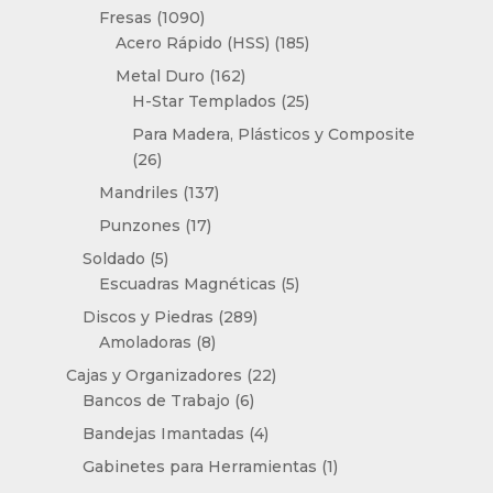
productos
1090
Fresas
1090
productos
185
Acero Rápido (HSS)
185
productos
162
Metal Duro
162
productos
25
H-Star Templados
25
productos
Para Madera, Plásticos y Composite
26
26
productos
137
Mandriles
137
productos
17
Punzones
17
productos
5
Soldado
5
productos
5
Escuadras Magnéticas
5
productos
289
Discos y Piedras
289
8
productos
Amoladoras
8
productos
22
Cajas y Organizadores
22
6
productos
Bancos de Trabajo
6
productos
4
Bandejas Imantadas
4
productos
1
Gabinetes para Herramientas
1
producto