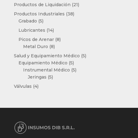
productos
21
Productos de Liquidación
21
productos
38
Productos Industriales
38
5
productos
Grabado
5
productos
14
Lubricantes
14
productos
8
Picos de Arenar
8
8
productos
Metal Duro
8
productos
5
Salud y Equipamiento Médico
5
5
productos
Equipamiento Médico
5
productos
5
Instrumental Médico
5
5
productos
Jeringas
5
productos
4
Válvulas
4
productos