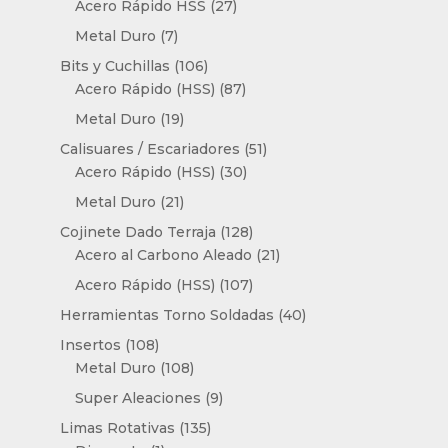
productos
27
Acero Rápido HSS
27
productos
7
Metal Duro
7
productos
106
Bits y Cuchillas
106
productos
87
Acero Rápido (HSS)
87
productos
19
Metal Duro
19
productos
51
Calisuares / Escariadores
51
30
productos
Acero Rápido (HSS)
30
productos
21
Metal Duro
21
productos
128
Cojinete Dado Terraja
128
productos
21
Acero al Carbono Aleado
21
productos
107
Acero Rápido (HSS)
107
productos
40
Herramientas Torno Soldadas
40
productos
108
Insertos
108
productos
108
Metal Duro
108
productos
9
Super Aleaciones
9
productos
135
Limas Rotativas
135