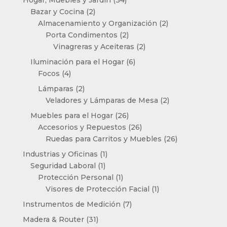
2
productos
Bazar y Cocina
2
productos
2
Almacenamiento y Organización
2
2
productos
Porta Condimentos
2
productos
2
Vinagreras y Aceiteras
2
productos
6
Iluminación para el Hogar
6
4
productos
Focos
4
productos
2
Lámparas
2
productos
2
Veladores y Lámparas de Mesa
2
productos
26
Muebles para el Hogar
26
productos
26
Accesorios y Repuestos
26
productos
26
Ruedas para Carritos y Muebles
26
productos
1
Industrias y Oficinas
1
1
producto
Seguridad Laboral
1
producto
1
Protección Personal
1
producto
1
Visores de Protección Facial
1
producto
7
Instrumentos de Medición
7
productos
31
Madera & Router
31