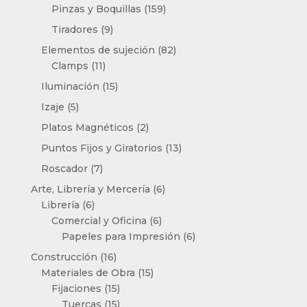
productos
159
Pinzas y Boquillas
159
productos
9
Tiradores
9
productos
82
Elementos de sujeción
82
11
productos
Clamps
11
productos
15
Iluminación
15
productos
5
Izaje
5
productos
2
Platos Magnéticos
2
productos
13
Puntos Fijos y Giratorios
13
productos
7
Roscador
7
productos
6
Arte, Librería y Mercería
6
6
productos
Librería
6
productos
6
Comercial y Oficina
6
productos
6
Papeles para Impresión
6
productos
16
Construcción
16
productos
15
Materiales de Obra
15
15
productos
Fijaciones
15
productos
15
Tuercas
15