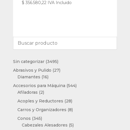
$
356.580,22
IVA Incluido
3495
Sin categorizar
3495
productos
27
Abrasivos y Pulido
27
16
productos
Diamantes
16
productos
544
Accesorios para Máquina
544
2
productos
Afiladoras
2
productos
28
Acoples y Reductores
28
productos
8
Carros y Organizadores
8
productos
345
Conos
345
productos
5
Cabezales Alesadores
5