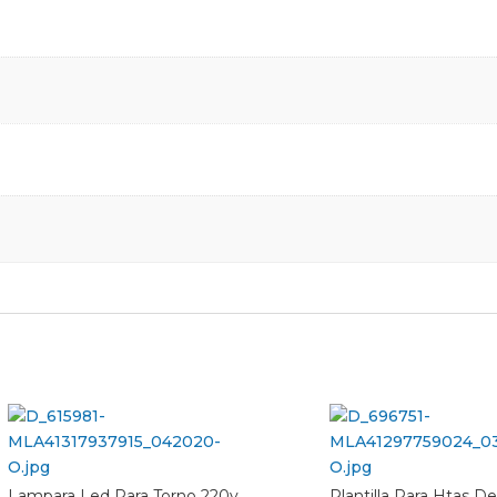
Lampara Led Para Torno 220v
Plantilla Para Htas D