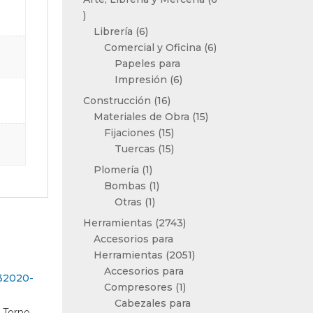
6
productos
6
Librería
6
productos
6
Comercial y Oficina
6
productos
Papeles para
6
Impresión
6
productos
16
Construcción
16
productos
15
Materiales de Obra
15
15
productos
Fijaciones
15
productos
15
Tuercas
15
productos
1
Plomería
1
producto
1
Bombas
1
1
producto
Otras
1
producto
2743
Herramientas
2743
productos
Accesorios para
2051
Herramientas
2051
productos
Accesorios para
1
Compresores
1
producto
Cabezales para
e Torno