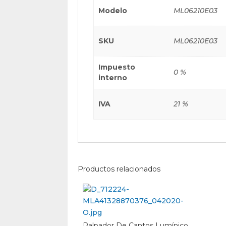
Modelo
ML06210E03
SKU
ML06210E03
Impuesto
0 %
interno
IVA
21 %
Productos relacionados
Palpador De Cantos Lumínico