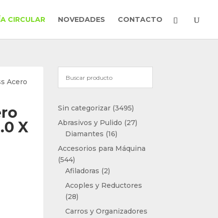
A CIRCULAR
NOVEDADES
CONTACTO
ss Acero
3495
ero
Sin categorizar
3495
productos
27
.0 X
Abrasivos y Pulido
27
16
productos
Diamantes
16
productos
Accesorios para Máquina
544
544
productos
2
Afiladoras
2
productos
Acoples y Reductores
28
28
productos
Carros y Organizadores