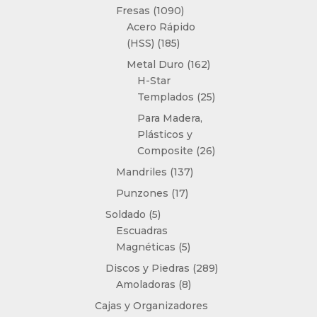
productos
1090
Fresas
1090
productos
Acero Rápido
185
(HSS)
185
productos
162
Metal Duro
162
productos
H-Star
25
Templados
25
productos
Para Madera,
Plásticos y
26
Composite
26
productos
137
Mandriles
137
productos
17
Punzones
17
productos
5
Soldado
5
productos
Escuadras
5
Magnéticas
5
productos
289
Discos y Piedras
289
8
productos
Amoladoras
8
productos
Cajas y Organizadores