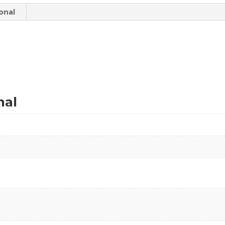
onal
nal