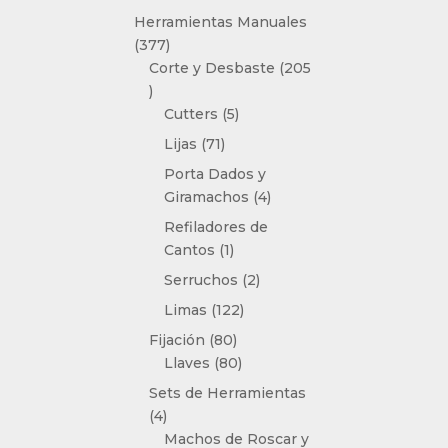
producto
Herramientas Manuales
377
377
productos
Corte y Desbaste
205
205
productos
5
Cutters
5
productos
71
Lijas
71
productos
Porta Dados y
4
Giramachos
4
productos
Refiladores de
1
Cantos
1
producto
2
Serruchos
2
productos
122
Limas
122
productos
80
Fijación
80
productos
80
Llaves
80
productos
Sets de Herramientas
4
4
productos
Machos de Roscar y