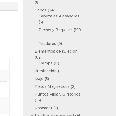
8
8
productos
345
Conos
345
productos
Cabezales Alesadores
5
5
productos
Pinzas y Boquillas
159
159
productos
9
Tiradores
9
productos
Elementos de sujeción
82
82
productos
11
Clamps
11
productos
15
Iluminación
15
productos
5
Izaje
5
productos
2
Platos Magnéticos
2
productos
Puntos Fijos y Giratorios
13
13
productos
7
Roscador
7
productos
Arte, Librería y Mercería
6