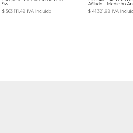
9w
Afilado – Medición An
$
563.111,48
IVA Incluido
$
41.321,98
IVA Inclui