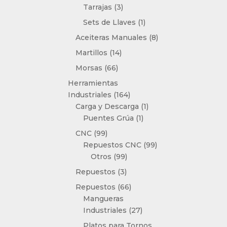
3
Tarrajas
3
productos
1
Sets de Llaves
1
producto
8
Aceiteras Manuales
8
productos
14
Martillos
14
productos
66
Morsas
66
productos
Herramientas
164
Industriales
164
productos
1
Carga y Descarga
1
1
producto
Puentes Grúa
1
producto
99
CNC
99
productos
99
Repuestos CNC
99
99
productos
Otros
99
productos
3
Repuestos
3
productos
66
Repuestos
66
productos
Mangueras
27
Industriales
27
productos
Platos para Tornos