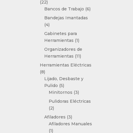
22
22
productos
6
Bancos de Trabajo
6
productos
Bandejas Imantadas
4
4
productos
Gabinetes para
1
Herramientas
1
producto
Organizadores de
11
Herramientas
11
productos
Herramientas Eléctricas
8
8
productos
Lijado, Desbaste y
5
Pulido
5
productos
3
Minitornos
3
productos
Pulidoras Eléctricas
2
2
productos
3
Afiladores
3
productos
Afiladores Manuales
1
1