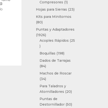
1
Compresores
1
g.
producto
do
23
Hojas para Sierras
23
productos
Kits para Minitornos
80
80
productos
Puntas y Adaptadores
1926
1926
productos
Acoples Rápidos
25
25
productos
198
Boquillas
198
productos
Dados de Tarrajas
84
84
productos
Machos de Roscar
34
34
productos
Para Taladros y
20
Atornilladores
20
productos
Puntas de
50
Destornillador
50