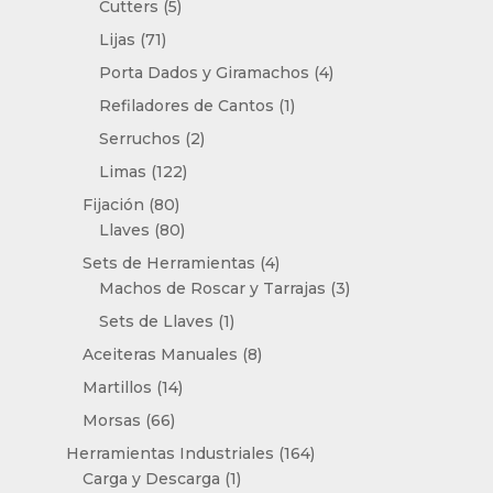
5
productos
Cutters
5
productos
71
Lijas
71
productos
4
Porta Dados y Giramachos
4
productos
1
Refiladores de Cantos
1
producto
2
Serruchos
2
productos
122
Limas
122
productos
80
Fijación
80
productos
80
Llaves
80
productos
4
Sets de Herramientas
4
productos
3
Machos de Roscar y Tarrajas
3
productos
1
Sets de Llaves
1
producto
8
Aceiteras Manuales
8
productos
14
Martillos
14
productos
66
Morsas
66
productos
164
Herramientas Industriales
164
1
productos
Carga y Descarga
1