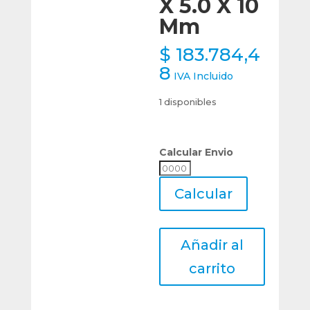
X 5.0 X 10
Mm
$
183.784,4
8
IVA Incluido
1 disponibles
Calcular Envio
Calcular
Envio
Calcular
Fresa
Añadir al
Tipo
T
carrito
Hss
Acero