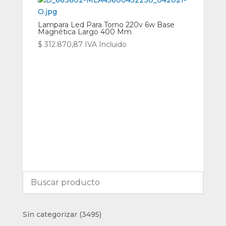
Lampara Led Para Torno 220v 6w Base
Magnética Largo 400 Mm
$
312.870,87
IVA Incluido
3495
Sin categorizar
3495
productos