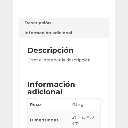
Rapido
Co.
Ø
22.5
Descripción
X
Información adicional
5.0
X
10
Descripción
Mm
Error al obtener la descripción.
cantidad
Información
adicional
Peso
0,1 kg
20 × 15 × 10
Dimensiones
cm