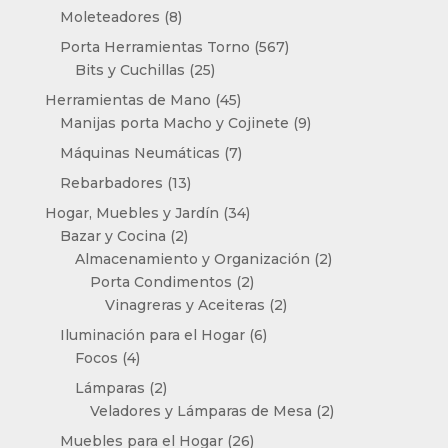
productos
8
Moleteadores
8
productos
567
Porta Herramientas Torno
567
25
productos
Bits y Cuchillas
25
productos
45
Herramientas de Mano
45
productos
9
Manijas porta Macho y Cojinete
9
productos
7
Máquinas Neumáticas
7
productos
13
Rebarbadores
13
productos
34
Hogar, Muebles y Jardín
34
2
productos
Bazar y Cocina
2
productos
2
Almacenamiento y Organización
2
2
productos
Porta Condimentos
2
productos
2
Vinagreras y Aceiteras
2
productos
6
Iluminación para el Hogar
6
4
productos
Focos
4
productos
2
Lámparas
2
productos
2
Veladores y Lámparas de Mesa
2
productos
26
Muebles para el Hogar
26