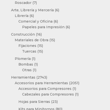
productos
7
Roscador
7
productos
6
Arte, Librería y Mercería
6
6
productos
Librería
6
productos
6
Comercial y Oficina
6
productos
6
Papeles para Impresión
6
productos
16
Construcción
16
productos
15
Materiales de Obra
15
15
productos
Fijaciones
15
productos
15
Tuercas
15
productos
1
Plomería
1
producto
1
Bombas
1
1
producto
Otras
1
producto
2743
Herramientas
2743
productos
2051
Accesorios para Herramientas
2051
1
productos
Accesorios para Compresores
1
producto
1
Cabezales para Compresores
1
producto
23
Hojas para Sierras
23
productos
80
Kits para Minitornos
80