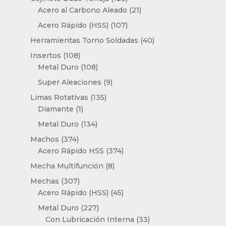
productos
21
Acero al Carbono Aleado
21
productos
107
Acero Rápido (HSS)
107
productos
40
Herramientas Torno Soldadas
40
productos
108
Insertos
108
productos
108
Metal Duro
108
productos
9
Super Aleaciones
9
productos
135
Limas Rotativas
135
1
productos
Diamante
1
producto
134
Metal Duro
134
productos
374
Machos
374
productos
374
Acero Rápido HSS
374
productos
8
Mecha Multifunción
8
productos
307
Mechas
307
productos
45
Acero Rápido (HSS)
45
productos
227
Metal Duro
227
productos
33
Con Lubricación Interna
33