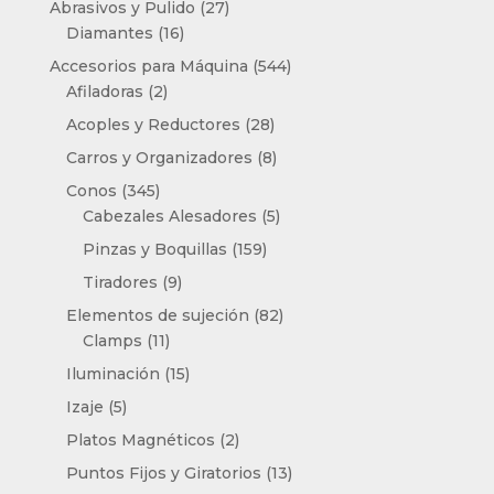
27
Abrasivos y Pulido
27
16
productos
Diamantes
16
productos
544
Accesorios para Máquina
544
2
productos
Afiladoras
2
productos
28
Acoples y Reductores
28
productos
8
Carros y Organizadores
8
productos
345
Conos
345
productos
5
Cabezales Alesadores
5
productos
159
Pinzas y Boquillas
159
productos
9
Tiradores
9
productos
82
Elementos de sujeción
82
11
productos
Clamps
11
productos
15
Iluminación
15
productos
5
Izaje
5
productos
2
Platos Magnéticos
2
productos
13
Puntos Fijos y Giratorios
13