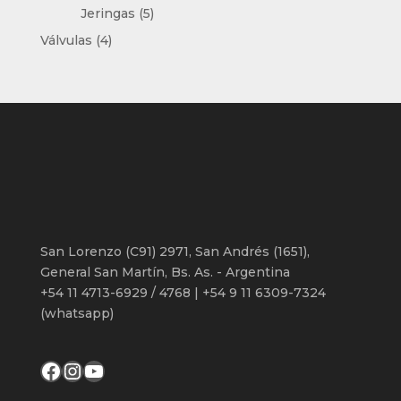
5
productos
Jeringas
5
productos
4
Válvulas
4
productos
San Lorenzo (C91) 2971, San Andrés (1651),
General San Martín, Bs. As. - Argentina
+54 11 4713-6929 / 4768 | +54 9 11 6309-7324
(whatsapp)
Facebook
Instagram
YouTube