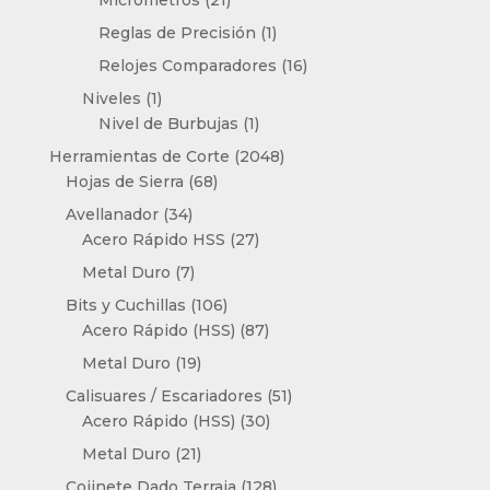
productos
1
Reglas de Precisión
1
producto
16
Relojes Comparadores
16
productos
1
Niveles
1
producto
1
Nivel de Burbujas
1
producto
2048
Herramientas de Corte
2048
68
productos
Hojas de Sierra
68
productos
34
Avellanador
34
productos
27
Acero Rápido HSS
27
productos
7
Metal Duro
7
productos
106
Bits y Cuchillas
106
productos
87
Acero Rápido (HSS)
87
productos
19
Metal Duro
19
productos
51
Calisuares / Escariadores
51
30
productos
Acero Rápido (HSS)
30
productos
21
Metal Duro
21
productos
128
Cojinete Dado Terraja
128