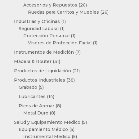
productos
26
Accesorios y Repuestos
26
productos
26
Ruedas para Carritos y Muebles
26
productos
1
Industrias y Oficinas
1
1
producto
Seguridad Laboral
1
producto
1
Protección Personal
1
producto
1
Visores de Protección Facial
1
producto
7
Instrumentos de Medición
7
productos
31
Madera & Router
31
productos
21
Productos de Liquidación
21
productos
38
Productos Industriales
38
5
productos
Grabado
5
productos
14
Lubricantes
14
productos
8
Picos de Arenar
8
8
productos
Metal Duro
8
productos
5
Salud y Equipamiento Médico
5
5
productos
Equipamiento Médico
5
productos
5
Instrumental Médico
5