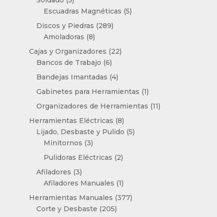
productos
5
Escuadras Magnéticas
5
productos
289
Discos y Piedras
289
8
productos
Amoladoras
8
productos
22
Cajas y Organizadores
22
6
productos
Bancos de Trabajo
6
productos
4
Bandejas Imantadas
4
productos
1
Gabinetes para Herramientas
1
producto
11
Organizadores de Herramientas
11
productos
8
Herramientas Eléctricas
8
productos
5
Lijado, Desbaste y Pulido
5
3
productos
Minitornos
3
productos
2
Pulidoras Eléctricas
2
productos
3
Afiladores
3
productos
1
Afiladores Manuales
1
producto
377
Herramientas Manuales
377
205
productos
Corte y Desbaste
205