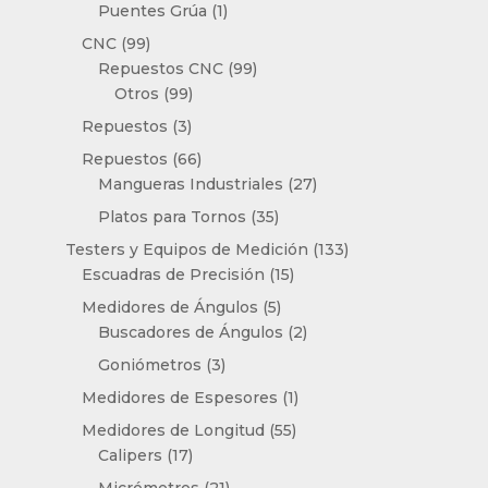
1
producto
Puentes Grúa
1
producto
99
CNC
99
productos
99
Repuestos CNC
99
99
productos
Otros
99
productos
3
Repuestos
3
productos
66
Repuestos
66
productos
27
Mangueras Industriales
27
productos
35
Platos para Tornos
35
productos
133
Testers y Equipos de Medición
133
15
productos
Escuadras de Precisión
15
productos
5
Medidores de Ángulos
5
productos
2
Buscadores de Ángulos
2
productos
3
Goniómetros
3
productos
1
Medidores de Espesores
1
producto
55
Medidores de Longitud
55
17
productos
Calipers
17
productos
21
Micrómetros
21