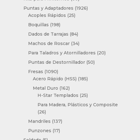
productos
1926
Puntas y Adaptadores
1926
25
productos
Acoples Rápidos
25
productos
198
Boquillas
198
productos
84
Dados de Tarrajas
84
productos
34
Machos de Roscar
34
productos
20
Para Taladros y Atornilladores
20
productos
50
Puntas de Destornillador
50
productos
1090
Fresas
1090
productos
185
Acero Rápido (HSS)
185
productos
162
Metal Duro
162
productos
25
H-Star Templados
25
productos
Para Madera, Plásticos y Composite
26
26
productos
137
Mandriles
137
productos
17
Punzones
17
productos
5
Soldado
5