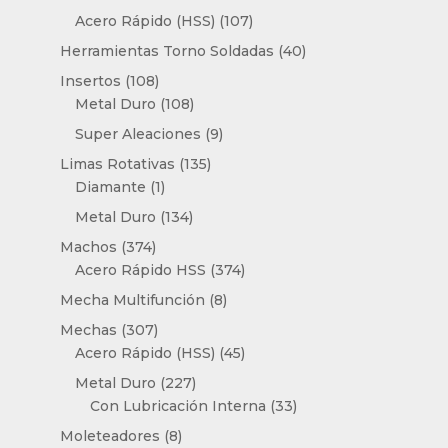
productos
107
Acero Rápido (HSS)
107
productos
40
Herramientas Torno Soldadas
40
productos
108
Insertos
108
productos
108
Metal Duro
108
productos
9
Super Aleaciones
9
productos
135
Limas Rotativas
135
1
productos
Diamante
1
producto
134
Metal Duro
134
productos
374
Machos
374
productos
374
Acero Rápido HSS
374
productos
8
Mecha Multifunción
8
productos
307
Mechas
307
productos
45
Acero Rápido (HSS)
45
productos
227
Metal Duro
227
productos
33
Con Lubricación Interna
33
productos
8
Moleteadores
8