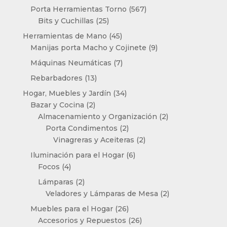
productos
567
Porta Herramientas Torno
567
25
productos
Bits y Cuchillas
25
productos
45
Herramientas de Mano
45
productos
9
Manijas porta Macho y Cojinete
9
productos
7
Máquinas Neumáticas
7
productos
13
Rebarbadores
13
productos
34
Hogar, Muebles y Jardín
34
2
productos
Bazar y Cocina
2
productos
2
Almacenamiento y Organización
2
2
productos
Porta Condimentos
2
productos
2
Vinagreras y Aceiteras
2
productos
6
Iluminación para el Hogar
6
4
productos
Focos
4
productos
2
Lámparas
2
productos
2
Veladores y Lámparas de Mesa
2
productos
26
Muebles para el Hogar
26
productos
26
Accesorios y Repuestos
26