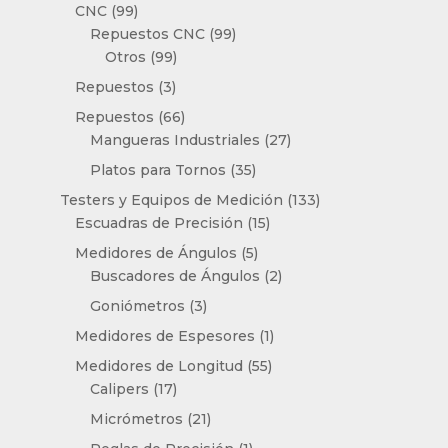
producto
99
CNC
99
productos
99
Repuestos CNC
99
99
productos
Otros
99
productos
3
Repuestos
3
productos
66
Repuestos
66
productos
27
Mangueras Industriales
27
productos
35
Platos para Tornos
35
productos
133
Testers y Equipos de Medición
133
15
productos
Escuadras de Precisión
15
productos
5
Medidores de Ángulos
5
productos
2
Buscadores de Ángulos
2
productos
3
Goniómetros
3
productos
1
Medidores de Espesores
1
producto
55
Medidores de Longitud
55
17
productos
Calipers
17
productos
21
Micrómetros
21
productos