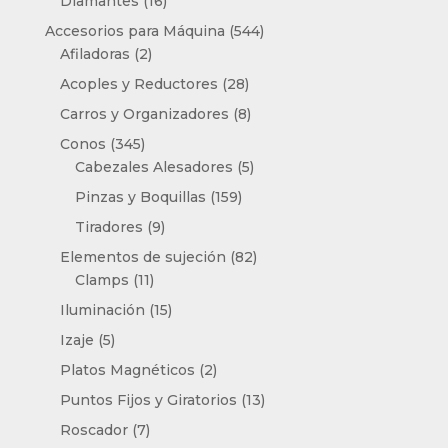
16
productos
Diamantes
16
productos
544
Accesorios para Máquina
544
2
productos
Afiladoras
2
productos
28
Acoples y Reductores
28
productos
8
Carros y Organizadores
8
productos
345
Conos
345
productos
5
Cabezales Alesadores
5
productos
159
Pinzas y Boquillas
159
productos
9
Tiradores
9
productos
82
Elementos de sujeción
82
11
productos
Clamps
11
productos
15
Iluminación
15
productos
5
Izaje
5
productos
2
Platos Magnéticos
2
productos
13
Puntos Fijos y Giratorios
13
productos
7
Roscador
7