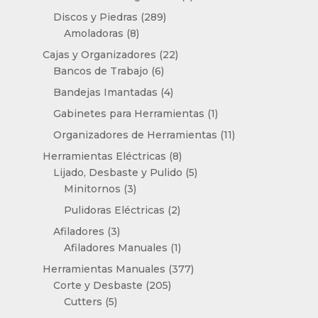
productos
289
Discos y Piedras
289
8
productos
Amoladoras
8
productos
22
Cajas y Organizadores
22
6
productos
Bancos de Trabajo
6
productos
4
Bandejas Imantadas
4
productos
1
Gabinetes para Herramientas
1
producto
11
Organizadores de Herramientas
11
productos
8
Herramientas Eléctricas
8
productos
5
Lijado, Desbaste y Pulido
5
3
productos
Minitornos
3
productos
2
Pulidoras Eléctricas
2
productos
3
Afiladores
3
productos
1
Afiladores Manuales
1
producto
377
Herramientas Manuales
377
205
productos
Corte y Desbaste
205
5
productos
Cutters
5
productos