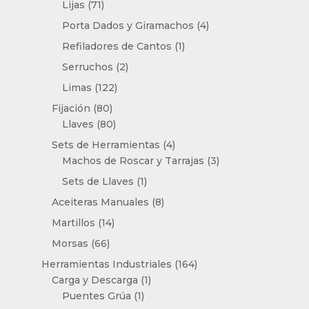
71
Lijas
71
productos
4
Porta Dados y Giramachos
4
productos
1
Refiladores de Cantos
1
producto
2
Serruchos
2
productos
122
Limas
122
productos
80
Fijación
80
productos
80
Llaves
80
productos
4
Sets de Herramientas
4
productos
3
Machos de Roscar y Tarrajas
3
productos
1
Sets de Llaves
1
producto
8
Aceiteras Manuales
8
productos
14
Martillos
14
productos
66
Morsas
66
productos
164
Herramientas Industriales
164
1
productos
Carga y Descarga
1
1
producto
Puentes Grúa
1