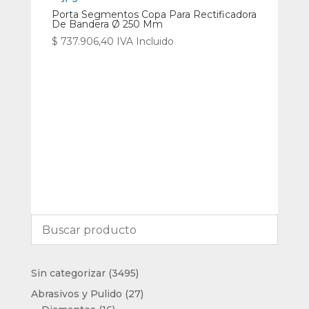
Porta Segmentos Copa Para Rectificadora
De Bandera Ø 250 Mm
$
737.906,40
IVA Incluido
3495
Sin categorizar
3495
productos
27
Abrasivos y Pulido
27