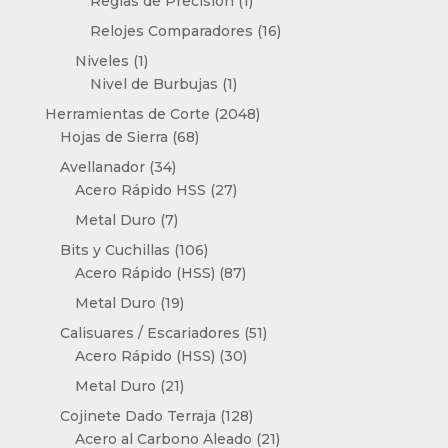
1
Reglas de Precisión
1
producto
16
Relojes Comparadores
16
productos
1
Niveles
1
producto
1
Nivel de Burbujas
1
producto
2048
Herramientas de Corte
2048
68
productos
Hojas de Sierra
68
productos
34
Avellanador
34
productos
27
Acero Rápido HSS
27
productos
7
Metal Duro
7
productos
106
Bits y Cuchillas
106
productos
87
Acero Rápido (HSS)
87
productos
19
Metal Duro
19
productos
51
Calisuares / Escariadores
51
30
productos
Acero Rápido (HSS)
30
productos
21
Metal Duro
21
productos
128
Cojinete Dado Terraja
128
productos
21
Acero al Carbono Aleado
21