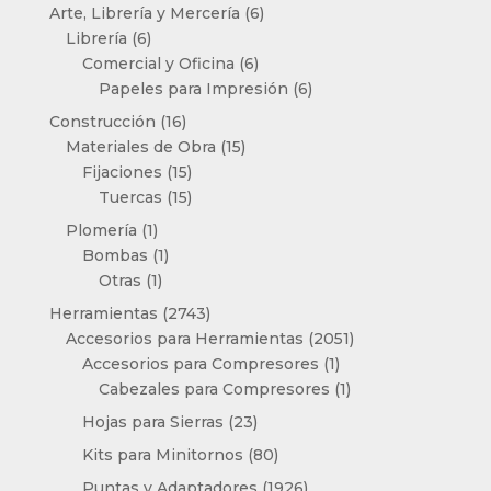
productos
6
Arte, Librería y Mercería
6
6
productos
Librería
6
productos
6
Comercial y Oficina
6
productos
6
Papeles para Impresión
6
productos
16
Construcción
16
productos
15
Materiales de Obra
15
15
productos
Fijaciones
15
productos
15
Tuercas
15
productos
1
Plomería
1
producto
1
Bombas
1
1
producto
Otras
1
producto
2743
Herramientas
2743
productos
2051
Accesorios para Herramientas
2051
1
productos
Accesorios para Compresores
1
producto
1
Cabezales para Compresores
1
producto
23
Hojas para Sierras
23
productos
80
Kits para Minitornos
80
productos
1926
Puntas y Adaptadores
1926