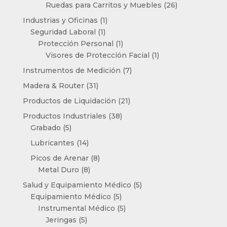
productos
26
Ruedas para Carritos y Muebles
26
productos
1
Industrias y Oficinas
1
1
producto
Seguridad Laboral
1
producto
1
Protección Personal
1
producto
1
Visores de Protección Facial
1
producto
7
Instrumentos de Medición
7
productos
31
Madera & Router
31
productos
21
Productos de Liquidación
21
productos
38
Productos Industriales
38
5
productos
Grabado
5
productos
14
Lubricantes
14
productos
8
Picos de Arenar
8
8
productos
Metal Duro
8
productos
5
Salud y Equipamiento Médico
5
5
productos
Equipamiento Médico
5
productos
5
Instrumental Médico
5
5
productos
Jeringas
5