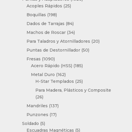
25
productos
Acoples Rápidos
25
productos
198
Boquillas
198
productos
84
Dados de Tarrajas
84
productos
34
Machos de Roscar
34
productos
20
Para Taladros y Atornilladores
20
productos
50
Puntas de Destornillador
50
productos
1090
Fresas
1090
productos
185
Acero Rápido (HSS)
185
productos
162
Metal Duro
162
productos
25
H-Star Templados
25
productos
Para Madera, Plásticos y Composite
26
26
productos
137
Mandriles
137
productos
17
Punzones
17
productos
5
Soldado
5
productos
5
Escuadras Magnéticas
5