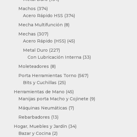
productos
374
Machos
374
productos
374
Acero Rápido HSS
374
productos
8
Mecha Multifunción
8
productos
307
Mechas
307
productos
45
Acero Rápido (HSS)
45
productos
227
Metal Duro
227
productos
33
Con Lubricación Interna
33
productos
8
Moleteadores
8
productos
567
Porta Herramientas Torno
567
25
productos
Bits y Cuchillas
25
productos
45
Herramientas de Mano
45
productos
9
Manijas porta Macho y Cojinete
9
productos
7
Máquinas Neumáticas
7
productos
13
Rebarbadores
13
productos
34
Hogar, Muebles y Jardín
34
2
productos
Bazar y Cocina
2