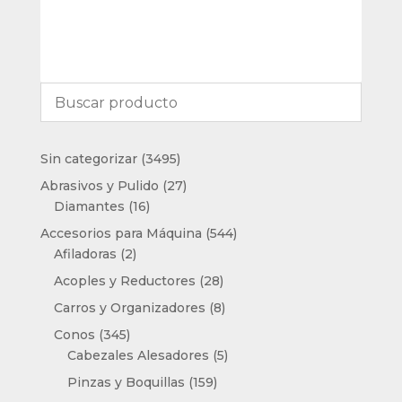
3495
Sin categorizar
3495
productos
27
Abrasivos y Pulido
27
16
productos
Diamantes
16
productos
544
Accesorios para Máquina
544
2
productos
Afiladoras
2
productos
28
Acoples y Reductores
28
productos
8
Carros y Organizadores
8
productos
345
Conos
345
productos
5
Cabezales Alesadores
5
productos
159
Pinzas y Boquillas
159