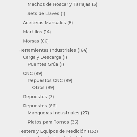
productos
3
Machos de Roscar y Tarrajas
3
productos
1
Sets de Llaves
1
producto
8
Aceiteras Manuales
8
productos
14
Martillos
14
productos
66
Morsas
66
productos
164
Herramientas Industriales
164
1
productos
Carga y Descarga
1
1
producto
Puentes Grúa
1
producto
99
CNC
99
productos
99
Repuestos CNC
99
99
productos
Otros
99
productos
3
Repuestos
3
productos
66
Repuestos
66
productos
27
Mangueras Industriales
27
productos
35
Platos para Tornos
35
productos
133
Testers y Equipos de Medición
133