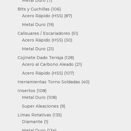
7
Metal Duro
7
productos
106
Bits y Cuchillas
106
productos
87
Acero Rápido (HSS)
87
productos
19
Metal Duro
19
productos
51
Calisuares / Escariadores
51
30
productos
Acero Rápido (HSS)
30
productos
21
Metal Duro
21
productos
128
Cojinete Dado Terraja
128
productos
21
Acero al Carbono Aleado
21
productos
107
Acero Rápido (HSS)
107
productos
40
Herramientas Torno Soldadas
40
productos
108
Insertos
108
productos
108
Metal Duro
108
productos
9
Super Aleaciones
9
productos
135
Limas Rotativas
135
1
productos
Diamante
1
producto
134
Metal Duro
134