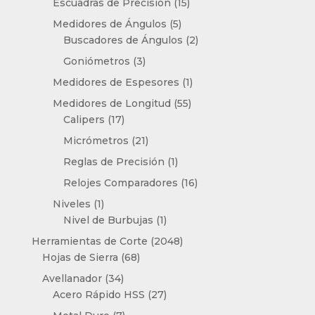
15
productos
Escuadras de Precisión
15
productos
5
Medidores de Ángulos
5
productos
2
Buscadores de Ángulos
2
productos
3
Goniómetros
3
productos
1
Medidores de Espesores
1
producto
55
Medidores de Longitud
55
17
productos
Calipers
17
productos
21
Micrómetros
21
productos
1
Reglas de Precisión
1
producto
16
Relojes Comparadores
16
productos
1
Niveles
1
producto
1
Nivel de Burbujas
1
producto
2048
Herramientas de Corte
2048
68
productos
Hojas de Sierra
68
productos
34
Avellanador
34
productos
27
Acero Rápido HSS
27
productos