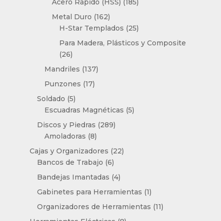
productos
185
Acero Rápido (HSS)
185
productos
162
Metal Duro
162
productos
25
H-Star Templados
25
productos
Para Madera, Plásticos y Composite
26
26
productos
137
Mandriles
137
productos
17
Punzones
17
productos
5
Soldado
5
productos
5
Escuadras Magnéticas
5
productos
289
Discos y Piedras
289
8
productos
Amoladoras
8
productos
22
Cajas y Organizadores
22
6
productos
Bancos de Trabajo
6
productos
4
Bandejas Imantadas
4
productos
1
Gabinetes para Herramientas
1
producto
11
Organizadores de Herramientas
11
productos