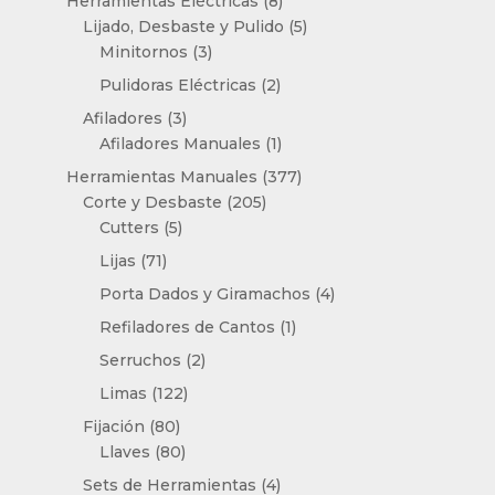
8
Herramientas Eléctricas
8
productos
5
Lijado, Desbaste y Pulido
5
3
productos
Minitornos
3
productos
2
Pulidoras Eléctricas
2
productos
3
Afiladores
3
productos
1
Afiladores Manuales
1
producto
377
Herramientas Manuales
377
205
productos
Corte y Desbaste
205
5
productos
Cutters
5
productos
71
Lijas
71
productos
4
Porta Dados y Giramachos
4
productos
1
Refiladores de Cantos
1
producto
2
Serruchos
2
productos
122
Limas
122
productos
80
Fijación
80
productos
80
Llaves
80
productos
4
Sets de Herramientas
4