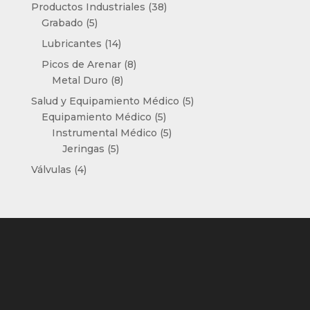
productos
38
Productos Industriales
38
5
productos
Grabado
5
productos
14
Lubricantes
14
productos
8
Picos de Arenar
8
8
productos
Metal Duro
8
productos
5
Salud y Equipamiento Médico
5
5
productos
Equipamiento Médico
5
productos
5
Instrumental Médico
5
5
productos
Jeringas
5
productos
4
Válvulas
4
productos