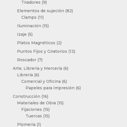
productos
9
Tiradores
9
productos
82
Elementos de sujeción
82
11
productos
Clamps
11
productos
15
Iluminación
15
productos
5
Izaje
5
productos
2
Platos Magnéticos
2
productos
13
Puntos Fijos y Giratorios
13
productos
7
Roscador
7
productos
6
Arte, Librería y Mercería
6
6
productos
Librería
6
productos
6
Comercial y Oficina
6
productos
6
Papeles para Impresión
6
productos
16
Construcción
16
productos
15
Materiales de Obra
15
15
productos
Fijaciones
15
productos
15
Tuercas
15
productos
1
Plomería
1