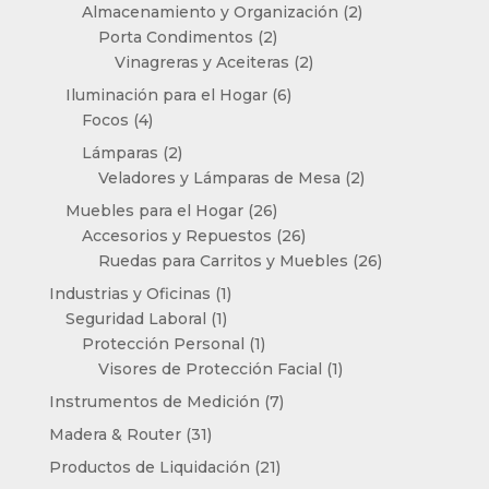
productos
2
Almacenamiento y Organización
2
2
productos
Porta Condimentos
2
productos
2
Vinagreras y Aceiteras
2
productos
6
Iluminación para el Hogar
6
4
productos
Focos
4
productos
2
Lámparas
2
productos
2
Veladores y Lámparas de Mesa
2
productos
26
Muebles para el Hogar
26
productos
26
Accesorios y Repuestos
26
productos
26
Ruedas para Carritos y Muebles
26
productos
1
Industrias y Oficinas
1
1
producto
Seguridad Laboral
1
producto
1
Protección Personal
1
producto
1
Visores de Protección Facial
1
producto
7
Instrumentos de Medición
7
productos
31
Madera & Router
31
productos
21
Productos de Liquidación
21