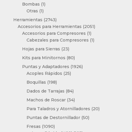
producto
1
Bombas
1
1
producto
Otras
1
producto
2743
Herramientas
2743
productos
2051
Accesorios para Herramientas
2051
1
productos
Accesorios para Compresores
1
producto
1
Cabezales para Compresores
1
producto
23
Hojas para Sierras
23
productos
80
Kits para Minitornos
80
productos
1926
Puntas y Adaptadores
1926
25
productos
Acoples Rápidos
25
productos
198
Boquillas
198
productos
84
Dados de Tarrajas
84
productos
34
Machos de Roscar
34
productos
20
Para Taladros y Atornilladores
20
productos
50
Puntas de Destornillador
50
productos
1090
Fresas
1090