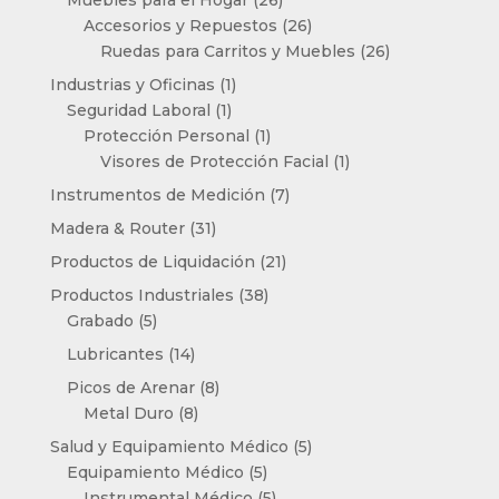
Muebles para el Hogar
26
productos
26
Accesorios y Repuestos
26
productos
26
Ruedas para Carritos y Muebles
26
productos
1
Industrias y Oficinas
1
1
producto
Seguridad Laboral
1
producto
1
Protección Personal
1
producto
1
Visores de Protección Facial
1
producto
7
Instrumentos de Medición
7
productos
31
Madera & Router
31
productos
21
Productos de Liquidación
21
productos
38
Productos Industriales
38
5
productos
Grabado
5
productos
14
Lubricantes
14
productos
8
Picos de Arenar
8
8
productos
Metal Duro
8
productos
5
Salud y Equipamiento Médico
5
5
productos
Equipamiento Médico
5
productos
5
Instrumental Médico
5