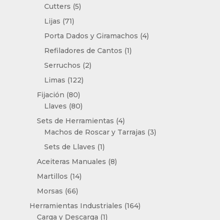
5
productos
Cutters
5
productos
71
Lijas
71
productos
4
Porta Dados y Giramachos
4
productos
1
Refiladores de Cantos
1
producto
2
Serruchos
2
productos
122
Limas
122
productos
80
Fijación
80
productos
80
Llaves
80
productos
4
Sets de Herramientas
4
productos
3
Machos de Roscar y Tarrajas
3
productos
1
Sets de Llaves
1
producto
8
Aceiteras Manuales
8
productos
14
Martillos
14
productos
66
Morsas
66
productos
164
Herramientas Industriales
164
1
productos
Carga y Descarga
1