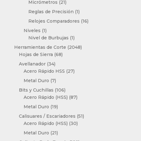
21
Micrómetros
21
productos
1
Reglas de Precisión
1
producto
16
Relojes Comparadores
16
productos
1
Niveles
1
producto
1
Nivel de Burbujas
1
producto
2048
Herramientas de Corte
2048
68
productos
Hojas de Sierra
68
productos
34
Avellanador
34
productos
27
Acero Rápido HSS
27
productos
7
Metal Duro
7
productos
106
Bits y Cuchillas
106
productos
87
Acero Rápido (HSS)
87
productos
19
Metal Duro
19
productos
51
Calisuares / Escariadores
51
30
productos
Acero Rápido (HSS)
30
productos
21
Metal Duro
21
productos