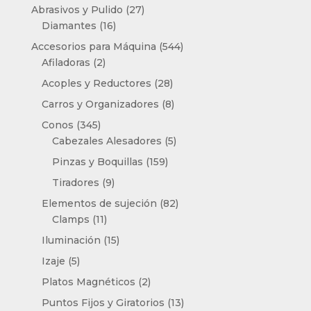
productos
27
Abrasivos y Pulido
27
16
productos
Diamantes
16
productos
544
Accesorios para Máquina
544
2
productos
Afiladoras
2
productos
28
Acoples y Reductores
28
productos
8
Carros y Organizadores
8
productos
345
Conos
345
productos
5
Cabezales Alesadores
5
productos
159
Pinzas y Boquillas
159
productos
9
Tiradores
9
productos
82
Elementos de sujeción
82
11
productos
Clamps
11
productos
15
Iluminación
15
productos
5
Izaje
5
productos
2
Platos Magnéticos
2
productos
13
Puntos Fijos y Giratorios
13