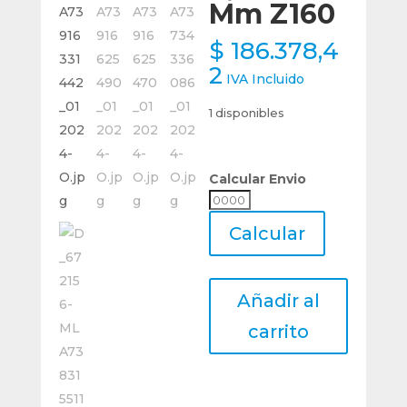
Mm Z160
$
186.378,4
2
IVA Incluido
1 disponibles
Calcular Envio
Calcular
Envio
Calcular
Hoja
Añadir al
Sierra
Circular
carrito
Acero
Rápido
Ø125