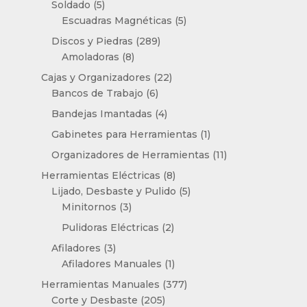
5
Soldado
5
productos
5
Escuadras Magnéticas
5
productos
289
Discos y Piedras
289
8
productos
Amoladoras
8
productos
22
Cajas y Organizadores
22
6
productos
Bancos de Trabajo
6
productos
4
Bandejas Imantadas
4
productos
1
Gabinetes para Herramientas
1
producto
11
Organizadores de Herramientas
11
productos
8
Herramientas Eléctricas
8
productos
5
Lijado, Desbaste y Pulido
5
3
productos
Minitornos
3
productos
2
Pulidoras Eléctricas
2
productos
3
Afiladores
3
productos
1
Afiladores Manuales
1
producto
377
Herramientas Manuales
377
205
productos
Corte y Desbaste
205