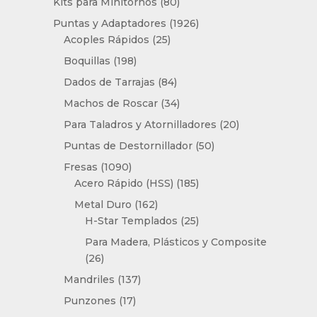
80
Kits para Minitornos
80
productos
1926
Puntas y Adaptadores
1926
25
productos
Acoples Rápidos
25
productos
198
Boquillas
198
productos
84
Dados de Tarrajas
84
productos
34
Machos de Roscar
34
productos
20
Para Taladros y Atornilladores
20
productos
50
Puntas de Destornillador
50
productos
1090
Fresas
1090
productos
185
Acero Rápido (HSS)
185
productos
162
Metal Duro
162
productos
25
H-Star Templados
25
productos
Para Madera, Plásticos y Composite
26
26
productos
137
Mandriles
137
productos
17
Punzones
17
productos