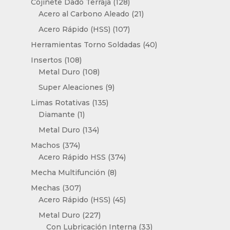
128
Cojinete Dado Terraja
128
productos
21
Acero al Carbono Aleado
21
productos
107
Acero Rápido (HSS)
107
productos
40
Herramientas Torno Soldadas
40
productos
108
Insertos
108
productos
108
Metal Duro
108
productos
9
Super Aleaciones
9
productos
135
Limas Rotativas
135
1
productos
Diamante
1
producto
134
Metal Duro
134
productos
374
Machos
374
productos
374
Acero Rápido HSS
374
productos
8
Mecha Multifunción
8
productos
307
Mechas
307
productos
45
Acero Rápido (HSS)
45
productos
227
Metal Duro
227
productos
33
Con Lubricación Interna
33