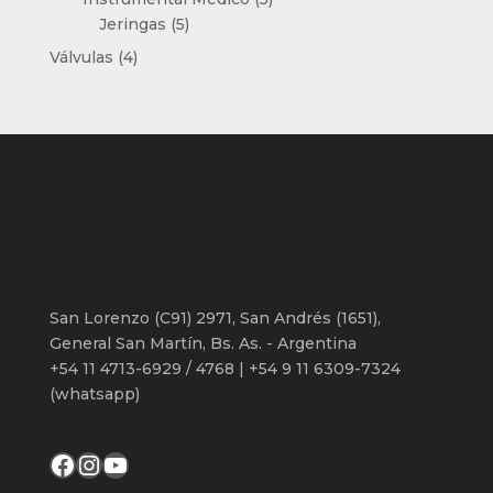
5
productos
Jeringas
5
productos
4
Válvulas
4
productos
San Lorenzo (C91) 2971, San Andrés (1651),
General San Martín, Bs. As. - Argentina
+54 11 4713-6929 / 4768 | +54 9 11 6309-7324
(whatsapp)
Facebook
Instagram
YouTube