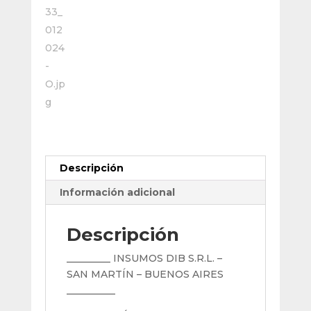
X
0,80
X
22
Mm
Z160
cantidad
Descripción
Información adicional
Descripción
_________ INSUMOS DIB S.R.L. –
SAN MARTÍN – BUENOS AIRES
__________