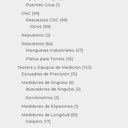
1
producto
Puentes Grúa
1
producto
99
CNC
99
productos
99
Repuestos CNC
99
99
productos
Otros
99
productos
3
Repuestos
3
productos
66
Repuestos
66
productos
27
Mangueras Industriales
27
productos
35
Platos para Tornos
35
productos
133
Testers y Equipos de Medición
133
15
productos
Escuadras de Precisión
15
productos
5
Medidores de Ángulos
5
productos
2
Buscadores de Ángulos
2
productos
3
Goniómetros
3
productos
1
Medidores de Espesores
1
producto
55
Medidores de Longitud
55
17
productos
Calipers
17
productos