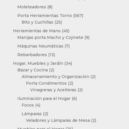
productos
8
Moleteadores
8
productos
567
Porta Herramientas Torno
567
25
productos
Bits y Cuchillas
25
productos
45
Herramientas de Mano
45
productos
9
Manijas porta Macho y Cojinete
9
productos
7
Máquinas Neumáticas
7
productos
13
Rebarbadores
13
productos
34
Hogar, Muebles y Jardín
34
2
productos
Bazar y Cocina
2
productos
2
Almacenamiento y Organización
2
2
productos
Porta Condimentos
2
productos
2
Vinagreras y Aceiteras
2
productos
6
Iluminación para el Hogar
6
4
productos
Focos
4
productos
2
Lámparas
2
productos
2
Veladores y Lámparas de Mesa
2
productos
26