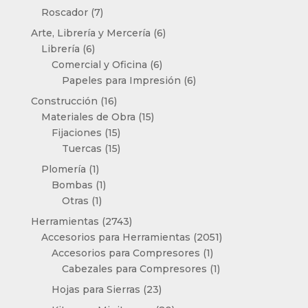
productos
7
Roscador
7
productos
6
Arte, Librería y Mercería
6
6
productos
Librería
6
productos
6
Comercial y Oficina
6
productos
6
Papeles para Impresión
6
productos
16
Construcción
16
productos
15
Materiales de Obra
15
15
productos
Fijaciones
15
productos
15
Tuercas
15
productos
1
Plomería
1
producto
1
Bombas
1
1
producto
Otras
1
producto
2743
Herramientas
2743
productos
2051
Accesorios para Herramientas
2051
1
productos
Accesorios para Compresores
1
producto
1
Cabezales para Compresores
1
producto
23
Hojas para Sierras
23
productos