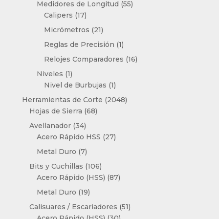
55
Medidores de Longitud
55
17
productos
Calipers
17
productos
21
Micrómetros
21
productos
1
Reglas de Precisión
1
producto
16
Relojes Comparadores
16
productos
1
Niveles
1
producto
1
Nivel de Burbujas
1
producto
2048
Herramientas de Corte
2048
68
productos
Hojas de Sierra
68
productos
34
Avellanador
34
productos
27
Acero Rápido HSS
27
productos
7
Metal Duro
7
productos
106
Bits y Cuchillas
106
productos
87
Acero Rápido (HSS)
87
productos
19
Metal Duro
19
productos
51
Calisuares / Escariadores
51
30
productos
Acero Rápido (HSS)
30