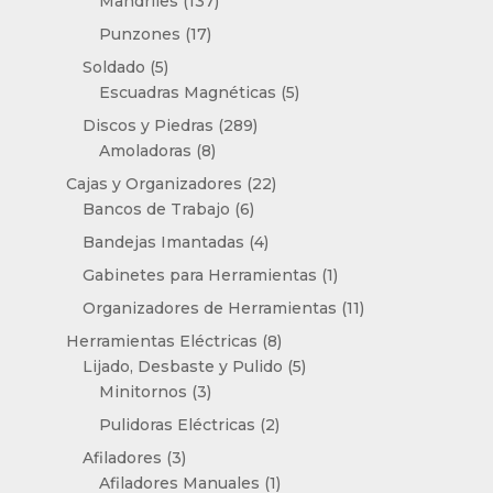
Mandriles
137
productos
17
Punzones
17
productos
5
Soldado
5
productos
5
Escuadras Magnéticas
5
productos
289
Discos y Piedras
289
8
productos
Amoladoras
8
productos
22
Cajas y Organizadores
22
6
productos
Bancos de Trabajo
6
productos
4
Bandejas Imantadas
4
productos
1
Gabinetes para Herramientas
1
producto
11
Organizadores de Herramientas
11
productos
8
Herramientas Eléctricas
8
productos
5
Lijado, Desbaste y Pulido
5
3
productos
Minitornos
3
productos
2
Pulidoras Eléctricas
2
productos
3
Afiladores
3
productos
1
Afiladores Manuales
1