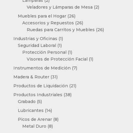
Lámparas
2
productos
2
Veladores y Lámparas de Mesa
2
productos
26
Muebles para el Hogar
26
productos
26
Accesorios y Repuestos
26
productos
26
Ruedas para Carritos y Muebles
26
productos
1
Industrias y Oficinas
1
1
producto
Seguridad Laboral
1
producto
1
Protección Personal
1
producto
1
Visores de Protección Facial
1
producto
7
Instrumentos de Medición
7
productos
31
Madera & Router
31
productos
21
Productos de Liquidación
21
productos
38
Productos Industriales
38
5
productos
Grabado
5
productos
14
Lubricantes
14
productos
8
Picos de Arenar
8
8
productos
Metal Duro
8
productos