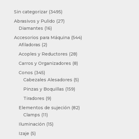
3495
Sin categorizar
3495
productos
27
Abrasivos y Pulido
27
16
productos
Diamantes
16
productos
544
Accesorios para Máquina
544
2
productos
Afiladoras
2
productos
28
Acoples y Reductores
28
productos
8
Carros y Organizadores
8
productos
345
Conos
345
productos
5
Cabezales Alesadores
5
productos
159
Pinzas y Boquillas
159
productos
9
Tiradores
9
productos
82
Elementos de sujeción
82
11
productos
Clamps
11
productos
15
Iluminación
15
productos
5
Izaje
5