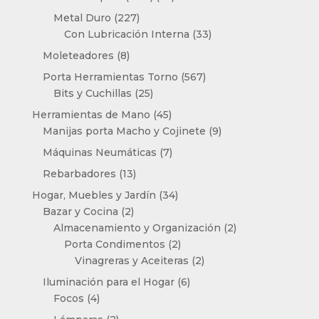
productos
227
Metal Duro
227
productos
33
Con Lubricación Interna
33
productos
8
Moleteadores
8
productos
567
Porta Herramientas Torno
567
25
productos
Bits y Cuchillas
25
productos
45
Herramientas de Mano
45
productos
9
Manijas porta Macho y Cojinete
9
productos
7
Máquinas Neumáticas
7
productos
13
Rebarbadores
13
productos
34
Hogar, Muebles y Jardín
34
2
productos
Bazar y Cocina
2
productos
2
Almacenamiento y Organización
2
2
productos
Porta Condimentos
2
productos
2
Vinagreras y Aceiteras
2
productos
6
Iluminación para el Hogar
6
4
productos
Focos
4
productos
2