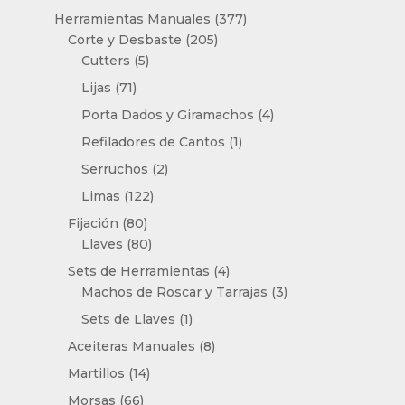
producto
377
Herramientas Manuales
377
205
productos
Corte y Desbaste
205
5
productos
Cutters
5
productos
71
Lijas
71
productos
4
Porta Dados y Giramachos
4
productos
1
Refiladores de Cantos
1
producto
2
Serruchos
2
productos
122
Limas
122
productos
80
Fijación
80
productos
80
Llaves
80
productos
4
Sets de Herramientas
4
productos
3
Machos de Roscar y Tarrajas
3
productos
1
Sets de Llaves
1
producto
8
Aceiteras Manuales
8
productos
14
Martillos
14
productos
66
Morsas
66