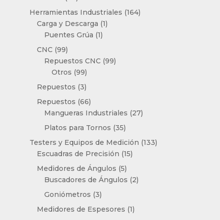
productos
164
Herramientas Industriales
164
1
productos
Carga y Descarga
1
1
producto
Puentes Grúa
1
producto
99
CNC
99
productos
99
Repuestos CNC
99
99
productos
Otros
99
productos
3
Repuestos
3
productos
66
Repuestos
66
productos
27
Mangueras Industriales
27
productos
35
Platos para Tornos
35
productos
133
Testers y Equipos de Medición
133
15
productos
Escuadras de Precisión
15
productos
5
Medidores de Ángulos
5
productos
2
Buscadores de Ángulos
2
productos
3
Goniómetros
3
productos
1
Medidores de Espesores
1
producto