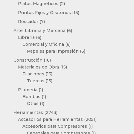
productos
2
Platos Magnéticos
2
productos
13
Puntos Fijos y Giratorios
13
productos
7
Roscador
7
productos
6
Arte, Librería y Mercería
6
6
productos
Librería
6
productos
6
Comercial y Oficina
6
productos
6
Papeles para Impresión
6
productos
16
Construcción
16
productos
15
Materiales de Obra
15
15
productos
Fijaciones
15
productos
15
Tuercas
15
productos
1
Plomería
1
producto
1
Bombas
1
1
producto
Otras
1
producto
2743
Herramientas
2743
productos
2051
Accesorios para Herramientas
2051
1
productos
Accesorios para Compresores
1
producto
1
Cabezales para Compresores
1