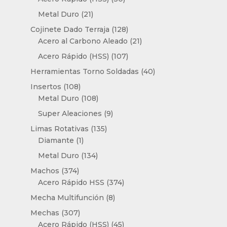
productos
21
Metal Duro
21
productos
128
Cojinete Dado Terraja
128
productos
21
Acero al Carbono Aleado
21
productos
107
Acero Rápido (HSS)
107
productos
40
Herramientas Torno Soldadas
40
productos
108
Insertos
108
productos
108
Metal Duro
108
productos
9
Super Aleaciones
9
productos
135
Limas Rotativas
135
1
productos
Diamante
1
producto
134
Metal Duro
134
productos
374
Machos
374
productos
374
Acero Rápido HSS
374
productos
8
Mecha Multifunción
8
productos
307
Mechas
307
productos
45
Acero Rápido (HSS)
45