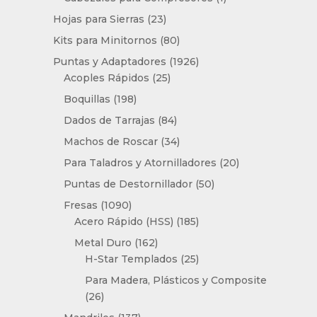
producto
23
Hojas para Sierras
23
productos
80
Kits para Minitornos
80
productos
1926
Puntas y Adaptadores
1926
25
productos
Acoples Rápidos
25
productos
198
Boquillas
198
productos
84
Dados de Tarrajas
84
productos
34
Machos de Roscar
34
productos
20
Para Taladros y Atornilladores
20
productos
50
Puntas de Destornillador
50
productos
1090
Fresas
1090
productos
185
Acero Rápido (HSS)
185
productos
162
Metal Duro
162
productos
25
H-Star Templados
25
productos
Para Madera, Plásticos y Composite
26
26
productos
137