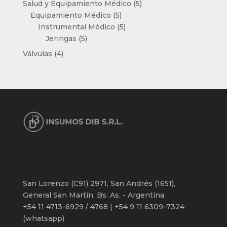
5
Salud y Equipamiento Médico
5
5
productos
Equipamiento Médico
5
productos
5
Instrumental Médico
5
5
productos
Jeringas
5
productos
4
Válvulas
4
productos
San Lorenzo (C91) 2971, San Andrés (1651),
General San Martín, Bs. As. - Argentina
+54 11 4713-6929 / 4768 | +54 9 11 6309-7324
(whatsapp)