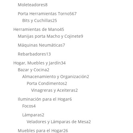
productos
8
Moleteadores
8
productos
567
Porta Herramientas Torno
567
25
productos
Bits y Cuchillas
25
productos
45
Herramientas de Mano
45
productos
9
Manijas porta Macho y Cojinete
9
productos
7
Máquinas Neumáticas
7
productos
13
Rebarbadores
13
productos
34
Hogar, Muebles y Jardín
34
2
productos
Bazar y Cocina
2
productos
2
Almacenamiento y Organización
2
2
productos
Porta Condimentos
2
productos
2
Vinagreras y Aceiteras
2
productos
6
Iluminación para el Hogar
6
4
productos
Focos
4
productos
2
Lámparas
2
productos
2
Veladores y Lámparas de Mesa
2
productos
26
Muebles para el Hogar
26