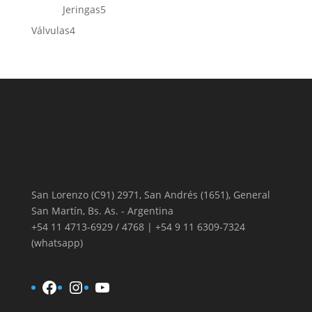
5
productos
Jeringas
5
productos
4
Válvulas
4
productos
San Lorenzo (C91) 2971, San Andrés (1651), General
San Martín, Bs. As. - Argentina
+54 11 4713-6929 / 4768 | +54 9 11 6309-7324
(whatsapp)
Facebook
Instagram
YouTube