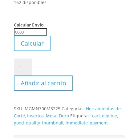
162 disponibles
Calcular Envio
Calcular
Envio
Calcular
Inserto
Mgmn
300
Añadir al carrito
M
(nc3225)
Korloy
Metal
SKU:
MGMN300M3225
Categorías:
Herramientas de
Duro
Corte
,
Insertos
,
Metal Duro
Etiquetas:
cart_eligible
,
Plaquita
good_quality_thumbnail
,
immediate_payment
cantidad