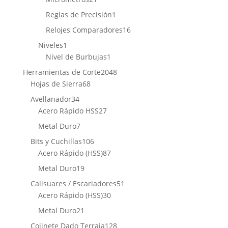
productos
1
Reglas de Precisión
1
producto
16
Relojes Comparadores
16
productos
1
Niveles
1
producto
1
Nivel de Burbujas
1
producto
2048
Herramientas de Corte
2048
68
productos
Hojas de Sierra
68
productos
34
Avellanador
34
productos
27
Acero Rápido HSS
27
productos
7
Metal Duro
7
productos
106
Bits y Cuchillas
106
productos
87
Acero Rápido (HSS)
87
productos
19
Metal Duro
19
productos
51
Calisuares / Escariadores
51
30
productos
Acero Rápido (HSS)
30
productos
21
Metal Duro
21
productos
128
Cojinete Dado Terraja
128