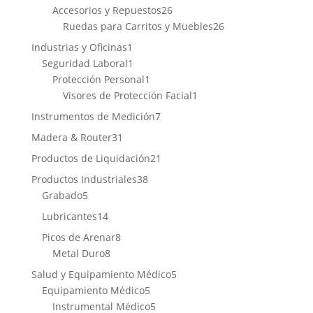
productos
26
Accesorios y Repuestos
26
productos
26
Ruedas para Carritos y Muebles
26
productos
1
Industrias y Oficinas
1
producto
1
Seguridad Laboral
1
producto
1
Protección Personal
1
producto
1
Visores de Protección Facial
1
producto
7
Instrumentos de Medición
7
productos
31
Madera & Router
31
productos
21
Productos de Liquidación
21
productos
38
Productos Industriales
38
5
productos
Grabado
5
productos
14
Lubricantes
14
productos
8
Picos de Arenar
8
8
productos
Metal Duro
8
productos
5
Salud y Equipamiento Médico
5
5
productos
Equipamiento Médico
5
productos
5
Instrumental Médico
5