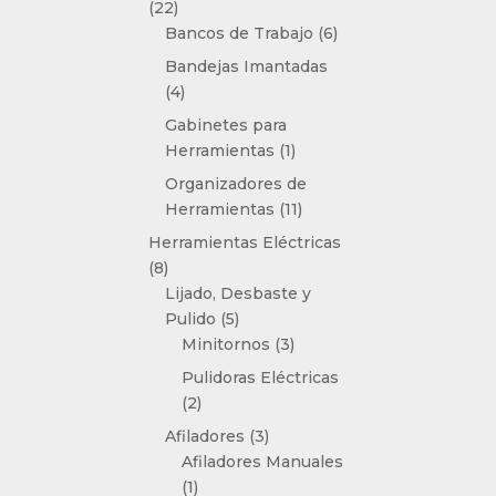
22
22
productos
6
Bancos de Trabajo
6
productos
Bandejas Imantadas
4
4
productos
Gabinetes para
1
Herramientas
1
producto
Organizadores de
11
Herramientas
11
productos
Herramientas Eléctricas
8
8
productos
Lijado, Desbaste y
5
Pulido
5
productos
3
Minitornos
3
productos
Pulidoras Eléctricas
2
2
productos
3
Afiladores
3
productos
Afiladores Manuales
1
1