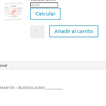
Calcular
Envio
Calcular
Juego
Añadir al carrito
De
Machos
Acero
Rapido
Whitworth
Uranga
onal
W
7/16
X
14
cantidad
N MARTÍN – BUENOS AIRES __________