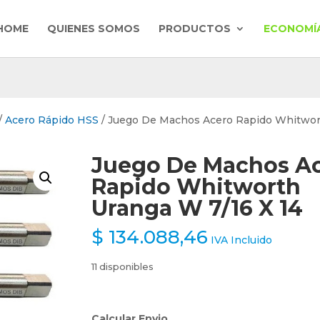
HOME
QUIENES SOMOS
PRODUCTOS
ECONOMÍA
/
Acero Rápido HSS
/ Juego De Machos Acero Rapido Whitwo
Juego De Machos A
Rapido Whitworth
Uranga W 7/16 X 14
$
134.088,46
IVA Incluido
11 disponibles
Calcular Envio