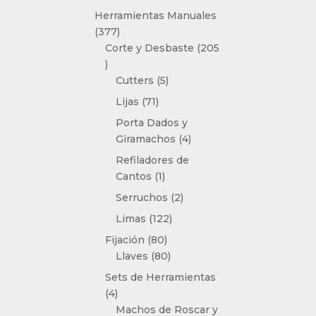
producto
Herramientas Manuales
377
377
productos
Corte y Desbaste
205
205
productos
5
Cutters
5
productos
71
Lijas
71
productos
Porta Dados y
4
Giramachos
4
productos
Refiladores de
1
Cantos
1
producto
2
Serruchos
2
productos
122
Limas
122
productos
80
Fijación
80
productos
80
Llaves
80
productos
Sets de Herramientas
4
4
productos
Machos de Roscar y