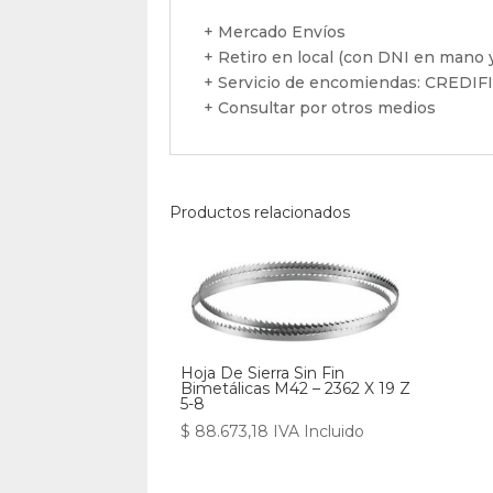
+ Mercado Envíos
+ Retiro en local (con DNI en mano y
+ Servicio de encomiendas: CREDI
+ Consultar por otros medios
Productos relacionados
Hoja De Sierra Sin Fin
Bimetálicas M42 – 2362 X 19 Z
5-8
$
88.673,18
IVA Incluido