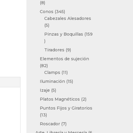
8
8
productos
345
Conos
345
productos
Cabezales Alesadores
5
5
productos
Pinzas y Boquillas
159
159
productos
9
Tiradores
9
productos
Elementos de sujeción
82
82
productos
11
Clamps
11
productos
15
Iluminación
15
productos
5
Izaje
5
productos
2
Platos Magnéticos
2
productos
Puntos Fijos y Giratorios
13
13
productos
7
Roscador
7
productos
Arte, Librería y Mercería
6