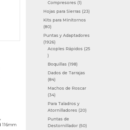
1
Compresores
1
producto
23
Hojas para Sierras
23
productos
Kits para Minitornos
80
80
productos
Puntas y Adaptadores
1926
1926
productos
Acoples Rápidos
25
25
productos
198
Boquillas
198
productos
Dados de Tarrajas
84
84
productos
Machos de Roscar
34
34
productos
Para Taladros y
20
Atornilladores
20
productos
Puntas de
Y
ad 116mm
50
Destornillador
50