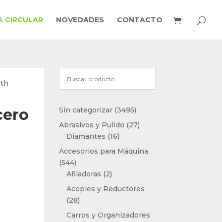
 CIRCULAR
NOVEDADES
CONTACTO
rth
3495
cero
Sin categorizar
3495
productos
27
Abrasivos y Pulido
27
16
productos
Diamantes
16
productos
Accesorios para Máquina
544
544
productos
2
Afiladoras
2
productos
Acoples y Reductores
28
28
productos
Carros y Organizadores