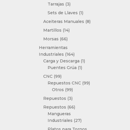
3
Tarrajas
3
productos
1
Sets de Llaves
1
producto
8
Aceiteras Manuales
8
productos
14
Martillos
14
productos
66
Morsas
66
productos
Herramientas
164
Industriales
164
productos
1
Carga y Descarga
1
1
producto
Puentes Grúa
1
producto
99
CNC
99
productos
99
Repuestos CNC
99
99
productos
Otros
99
productos
3
Repuestos
3
productos
66
Repuestos
66
productos
Mangueras
27
Industriales
27
productos
Platos para Tornos