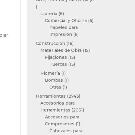
6
productos
6
Librería
6
productos
6
Comercial y Oficina
6
productos
Papeles para
6
Impresión
6
orar
productos
16
Construcción
16
productos
15
Materiales de Obra
15
15
productos
Fijaciones
15
productos
15
Tuercas
15
productos
1
Plomería
1
producto
1
Bombas
1
1
producto
Otras
1
producto
2743
Herramientas
2743
productos
Accesorios para
2051
Herramientas
2051
productos
Accesorios para
1
Compresores
1
producto
Cabezales para