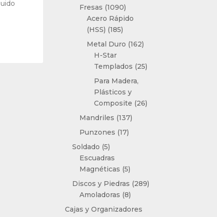
luido
productos
1090
Fresas
1090
productos
Acero Rápido
185
(HSS)
185
productos
162
Metal Duro
162
productos
H-Star
25
Templados
25
productos
Para Madera,
Plásticos y
26
Composite
26
productos
137
Mandriles
137
productos
17
Punzones
17
productos
5
Soldado
5
productos
Escuadras
5
Magnéticas
5
productos
289
Discos y Piedras
289
8
productos
Amoladoras
8
productos
Cajas y Organizadores