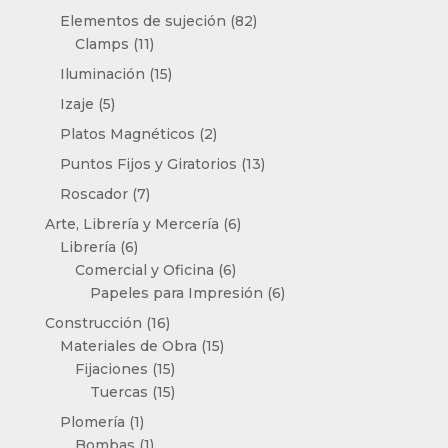
productos
82
Elementos de sujeción
82
11
productos
Clamps
11
productos
15
Iluminación
15
productos
5
Izaje
5
productos
2
Platos Magnéticos
2
productos
13
Puntos Fijos y Giratorios
13
productos
7
Roscador
7
productos
6
Arte, Librería y Mercería
6
6
productos
Librería
6
productos
6
Comercial y Oficina
6
productos
6
Papeles para Impresión
6
productos
16
Construcción
16
productos
15
Materiales de Obra
15
15
productos
Fijaciones
15
productos
15
Tuercas
15
productos
1
Plomería
1
producto
1
Bombas
1