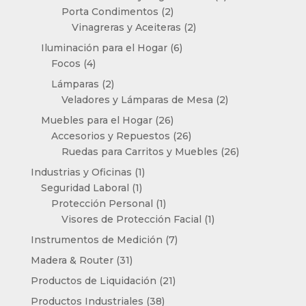
2
productos
Porta Condimentos
2
productos
2
Vinagreras y Aceiteras
2
productos
6
Iluminación para el Hogar
6
4
productos
Focos
4
productos
2
Lámparas
2
productos
2
Veladores y Lámparas de Mesa
2
productos
26
Muebles para el Hogar
26
productos
26
Accesorios y Repuestos
26
productos
26
Ruedas para Carritos y Muebles
26
productos
1
Industrias y Oficinas
1
1
producto
Seguridad Laboral
1
producto
1
Protección Personal
1
producto
1
Visores de Protección Facial
1
producto
7
Instrumentos de Medición
7
productos
31
Madera & Router
31
productos
21
Productos de Liquidación
21
productos
38
Productos Industriales
38