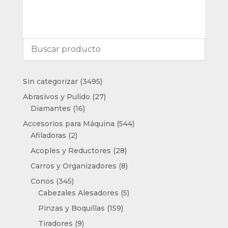
3495
Sin categorizar
3495
productos
27
Abrasivos y Pulido
27
16
productos
Diamantes
16
productos
544
Accesorios para Máquina
544
2
productos
Afiladoras
2
productos
28
Acoples y Reductores
28
productos
8
Carros y Organizadores
8
productos
345
Conos
345
productos
5
Cabezales Alesadores
5
productos
159
Pinzas y Boquillas
159
productos
9
Tiradores
9