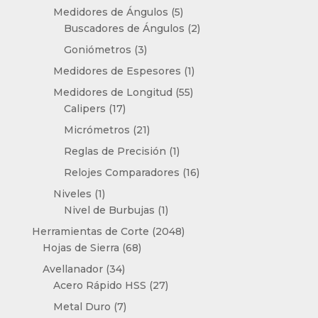
productos
5
Medidores de Ángulos
5
productos
2
Buscadores de Ángulos
2
productos
3
Goniómetros
3
productos
1
Medidores de Espesores
1
producto
55
Medidores de Longitud
55
17
productos
Calipers
17
productos
21
Micrómetros
21
productos
1
Reglas de Precisión
1
producto
16
Relojes Comparadores
16
productos
1
Niveles
1
producto
1
Nivel de Burbujas
1
producto
2048
Herramientas de Corte
2048
68
productos
Hojas de Sierra
68
productos
34
Avellanador
34
productos
27
Acero Rápido HSS
27
productos
7
Metal Duro
7