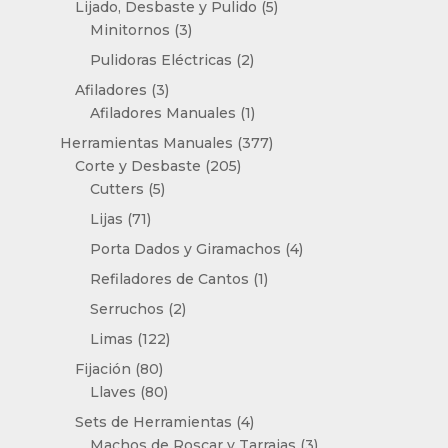
productos
5
Lijado, Desbaste y Pulido
5
3
productos
Minitornos
3
productos
2
Pulidoras Eléctricas
2
productos
3
Afiladores
3
productos
1
Afiladores Manuales
1
producto
377
Herramientas Manuales
377
205
productos
Corte y Desbaste
205
5
productos
Cutters
5
productos
71
Lijas
71
productos
4
Porta Dados y Giramachos
4
productos
1
Refiladores de Cantos
1
producto
2
Serruchos
2
productos
122
Limas
122
productos
80
Fijación
80
productos
80
Llaves
80
productos
4
Sets de Herramientas
4
productos
3
Machos de Roscar y Tarrajas
3