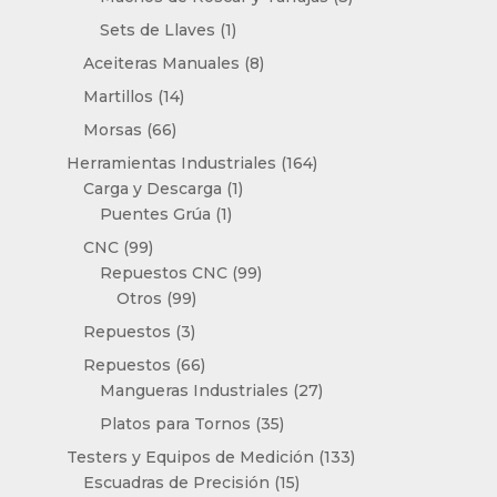
productos
1
Sets de Llaves
1
producto
8
Aceiteras Manuales
8
productos
14
Martillos
14
productos
66
Morsas
66
productos
164
Herramientas Industriales
164
1
productos
Carga y Descarga
1
1
producto
Puentes Grúa
1
producto
99
CNC
99
productos
99
Repuestos CNC
99
99
productos
Otros
99
productos
3
Repuestos
3
productos
66
Repuestos
66
productos
27
Mangueras Industriales
27
productos
35
Platos para Tornos
35
productos
133
Testers y Equipos de Medición
133
15
productos
Escuadras de Precisión
15