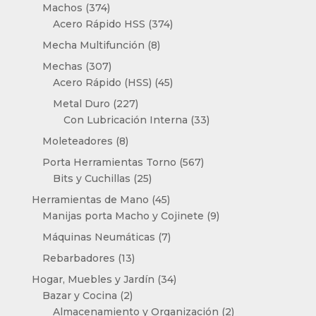
productos
374
Machos
374
productos
374
Acero Rápido HSS
374
productos
8
Mecha Multifunción
8
productos
307
Mechas
307
productos
45
Acero Rápido (HSS)
45
productos
227
Metal Duro
227
productos
33
Con Lubricación Interna
33
productos
8
Moleteadores
8
productos
567
Porta Herramientas Torno
567
25
productos
Bits y Cuchillas
25
productos
45
Herramientas de Mano
45
productos
9
Manijas porta Macho y Cojinete
9
productos
7
Máquinas Neumáticas
7
productos
13
Rebarbadores
13
productos
34
Hogar, Muebles y Jardín
34
2
productos
Bazar y Cocina
2
productos
2
Almacenamiento y Organización
2