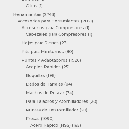
1
producto
Otras
1
producto
2743
Herramientas
2743
productos
2051
Accesorios para Herramientas
2051
1
productos
Accesorios para Compresores
1
producto
1
Cabezales para Compresores
1
producto
23
Hojas para Sierras
23
productos
80
Kits para Minitornos
80
productos
1926
Puntas y Adaptadores
1926
25
productos
Acoples Rápidos
25
productos
198
Boquillas
198
productos
84
Dados de Tarrajas
84
productos
34
Machos de Roscar
34
productos
20
Para Taladros y Atornilladores
20
productos
50
Puntas de Destornillador
50
productos
1090
Fresas
1090
productos
185
Acero Rápido (HSS)
185