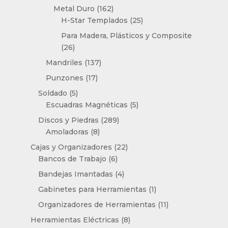
productos
162
Metal Duro
162
productos
25
H-Star Templados
25
productos
Para Madera, Plásticos y Composite
26
26
productos
137
Mandriles
137
productos
17
Punzones
17
productos
5
Soldado
5
productos
5
Escuadras Magnéticas
5
productos
289
Discos y Piedras
289
8
productos
Amoladoras
8
productos
22
Cajas y Organizadores
22
6
productos
Bancos de Trabajo
6
productos
4
Bandejas Imantadas
4
productos
1
Gabinetes para Herramientas
1
producto
11
Organizadores de Herramientas
11
productos
8
Herramientas Eléctricas
8