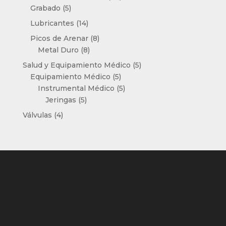
5
productos
Grabado
5
productos
14
Lubricantes
14
productos
8
Picos de Arenar
8
8
productos
Metal Duro
8
productos
5
Salud y Equipamiento Médico
5
5
productos
Equipamiento Médico
5
productos
5
Instrumental Médico
5
5
productos
Jeringas
5
productos
4
Válvulas
4
productos