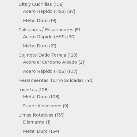
productos
106
Bits y Cuchillas
106
productos
87
Acero Rápido (HSS)
87
productos
19
Metal Duro
19
productos
51
Calisuares / Escariadores
51
30
productos
Acero Rápido (HSS)
30
productos
21
Metal Duro
21
productos
128
Cojinete Dado Terraja
128
productos
21
Acero al Carbono Aleado
21
productos
107
Acero Rápido (HSS)
107
productos
40
Herramientas Torno Soldadas
40
productos
108
Insertos
108
productos
108
Metal Duro
108
productos
9
Super Aleaciones
9
productos
135
Limas Rotativas
135
1
productos
Diamante
1
producto
134
Metal Duro
134