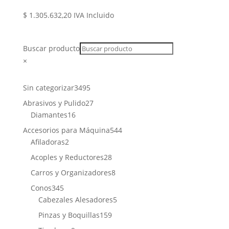
$
1.305.632,20
IVA Incluido
Buscar producto
×
3495
Sin categorizar
3495
productos
27
Abrasivos y Pulido
27
16
productos
Diamantes
16
productos
544
Accesorios para Máquina
544
2
productos
Afiladoras
2
productos
28
Acoples y Reductores
28
productos
8
Carros y Organizadores
8
productos
345
Conos
345
productos
5
Cabezales Alesadores
5
productos
159
Pinzas y Boquillas
159
productos