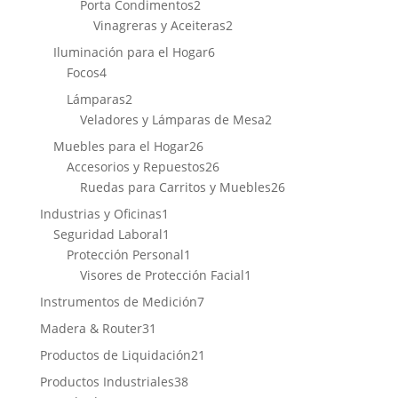
2
productos
Porta Condimentos
2
productos
2
Vinagreras y Aceiteras
2
productos
6
Iluminación para el Hogar
6
4
productos
Focos
4
productos
2
Lámparas
2
productos
2
Veladores y Lámparas de Mesa
2
productos
26
Muebles para el Hogar
26
productos
26
Accesorios y Repuestos
26
productos
26
Ruedas para Carritos y Muebles
26
productos
1
Industrias y Oficinas
1
producto
1
Seguridad Laboral
1
producto
1
Protección Personal
1
producto
1
Visores de Protección Facial
1
producto
7
Instrumentos de Medición
7
productos
31
Madera & Router
31
productos
21
Productos de Liquidación
21
productos
38
Productos Industriales
38