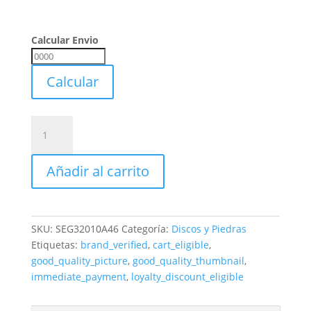
Calcular Envio
Calcular
Envio
Calcular
Juego
De
Segmentos
Añadir al carrito
8
Unidades
Para
Copa
SKU:
SEG32010A46
Categoría:
Discos y Piedras
Ø320
Etiquetas:
brand_verified
,
cart_eligible
,
Grano
good_quality_picture
,
good_quality_thumbnail
,
A46
immediate_payment
,
loyalty_discount_eligible
cantidad