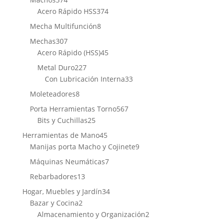
productos
374
Acero Rápido HSS
374
productos
8
Mecha Multifunción
8
productos
307
Mechas
307
productos
45
Acero Rápido (HSS)
45
productos
227
Metal Duro
227
productos
33
Con Lubricación Interna
33
productos
8
Moleteadores
8
productos
567
Porta Herramientas Torno
567
25
productos
Bits y Cuchillas
25
productos
45
Herramientas de Mano
45
productos
9
Manijas porta Macho y Cojinete
9
productos
7
Máquinas Neumáticas
7
productos
13
Rebarbadores
13
productos
34
Hogar, Muebles y Jardín
34
2
productos
Bazar y Cocina
2
productos
2
Almacenamiento y Organización
2