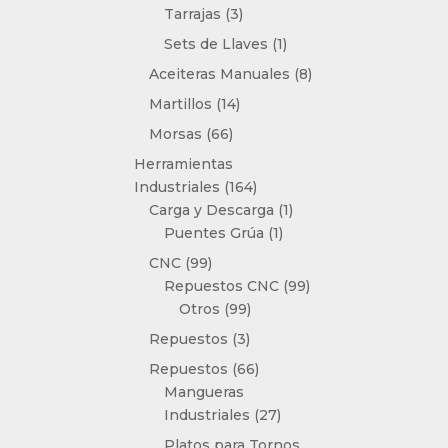
3
Tarrajas
3
productos
1
Sets de Llaves
1
producto
8
Aceiteras Manuales
8
productos
14
Martillos
14
productos
66
Morsas
66
productos
Herramientas
164
Industriales
164
productos
1
Carga y Descarga
1
1
producto
Puentes Grúa
1
producto
99
CNC
99
productos
99
Repuestos CNC
99
99
productos
Otros
99
productos
3
Repuestos
3
productos
66
Repuestos
66
productos
Mangueras
27
Industriales
27
productos
Platos para Tornos