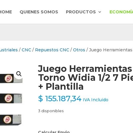
HOME
QUIENES SOMOS
PRODUCTOS
ECONOMÍA
striales
/
CNC
/
Repuestos CNC
/
Otros
/ Juego Herramientas
Juego Herramientas
Torno Widia 1/2 7 Pi
+ Plantilla
$
155.187,34
IVA Incluido
3 disponibles
Calcular Envio