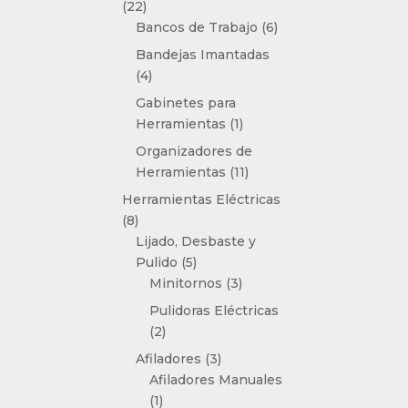
22
22
productos
6
Bancos de Trabajo
6
productos
Bandejas Imantadas
4
4
productos
Gabinetes para
1
Herramientas
1
producto
Organizadores de
11
Herramientas
11
productos
Herramientas Eléctricas
8
8
productos
Lijado, Desbaste y
5
Pulido
5
productos
3
Minitornos
3
productos
Pulidoras Eléctricas
2
2
productos
3
Afiladores
3
productos
Afiladores Manuales
1
1