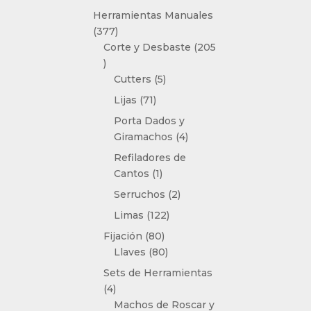
producto
Herramientas Manuales
377
377
productos
Corte y Desbaste
205
205
productos
5
Cutters
5
productos
71
Lijas
71
productos
Porta Dados y
4
Giramachos
4
productos
Refiladores de
1
Cantos
1
producto
2
Serruchos
2
productos
122
Limas
122
productos
80
Fijación
80
productos
80
Llaves
80
productos
Sets de Herramientas
4
4
productos
Machos de Roscar y