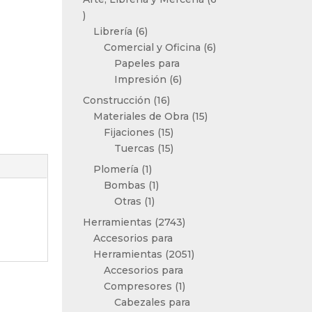
6
productos
6
Librería
6
productos
6
Comercial y Oficina
6
productos
Papeles para
6
Impresión
6
productos
16
Construcción
16
productos
15
Materiales de Obra
15
15
productos
Fijaciones
15
productos
15
Tuercas
15
productos
1
Plomería
1
producto
1
Bombas
1
1
producto
Otras
1
producto
2743
Herramientas
2743
productos
Accesorios para
2051
Herramientas
2051
productos
Accesorios para
1
Compresores
1
producto
Cabezales para