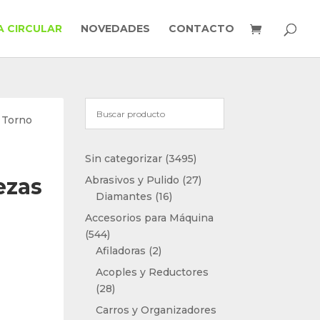
 CIRCULAR
NOVEDADES
CONTACTO
 Torno
3495
Sin categorizar
3495
productos
27
ezas
Abrasivos y Pulido
27
16
productos
Diamantes
16
productos
Accesorios para Máquina
544
544
productos
2
Afiladoras
2
productos
Acoples y Reductores
28
28
productos
Carros y Organizadores