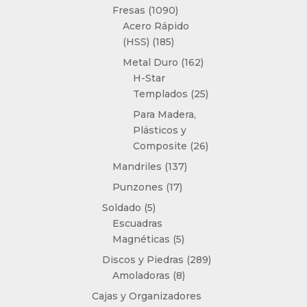
productos
1090
Fresas
1090
productos
Acero Rápido
185
(HSS)
185
productos
162
Metal Duro
162
productos
H-Star
25
Templados
25
productos
Para Madera,
Plásticos y
26
Composite
26
productos
137
Mandriles
137
productos
17
Punzones
17
productos
5
Soldado
5
productos
Escuadras
5
Magnéticas
5
productos
289
Discos y Piedras
289
8
productos
Amoladoras
8
productos
Cajas y Organizadores