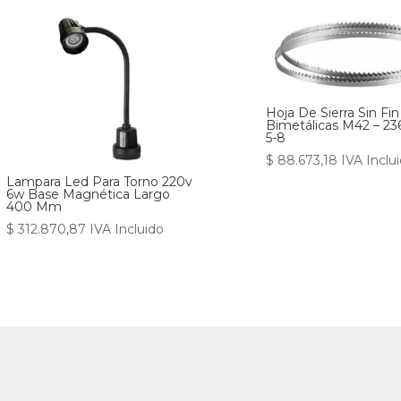
Hoja De Sierra Sin Fin
Bimetálicas M42 – 23
5-8
$
88.673,18
IVA Inclu
Lampara Led Para Torno 220v
6w Base Magnética Largo
400 Mm
$
312.870,87
IVA Incluido