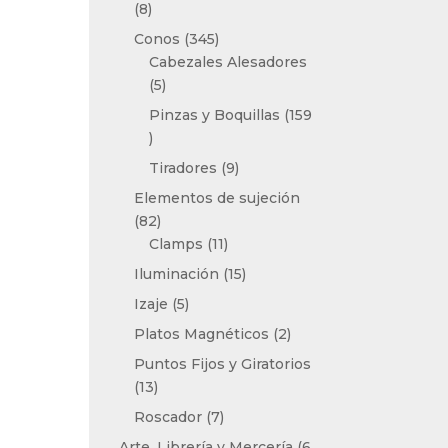
8
8
productos
345
Conos
345
productos
Cabezales Alesadores
5
5
productos
Pinzas y Boquillas
159
159
productos
9
Tiradores
9
productos
Elementos de sujeción
82
82
productos
11
Clamps
11
productos
15
Iluminación
15
productos
5
Izaje
5
productos
2
Platos Magnéticos
2
productos
Puntos Fijos y Giratorios
13
13
productos
7
Roscador
7
productos
Arte, Librería y Mercería
6