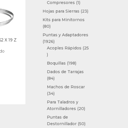
1
Compresores
1
producto
23
Hojas para Sierras
23
productos
Kits para Minitornos
80
80
productos
Puntas y Adaptadores
62 X 19 Z
1926
1926
productos
Acoples Rápidos
25
ido
25
productos
198
Boquillas
198
productos
Dados de Tarrajas
84
84
productos
Machos de Roscar
34
34
productos
Para Taladros y
20
Atornilladores
20
productos
Puntas de
50
Destornillador
50