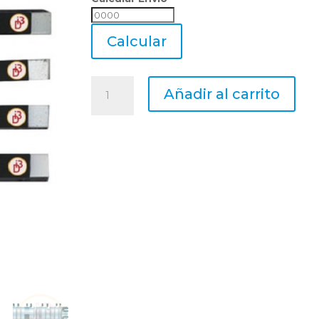
Calcular
Envio
Calcular
Juego
Añadir al carrito
Herramientas
Torno
Widia
1/2
7
Piezas
+
Plantilla
cantidad