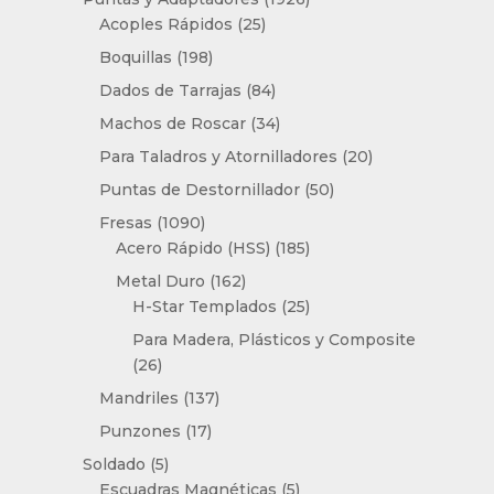
25
productos
Acoples Rápidos
25
productos
198
Boquillas
198
productos
84
Dados de Tarrajas
84
productos
34
Machos de Roscar
34
productos
20
Para Taladros y Atornilladores
20
productos
50
Puntas de Destornillador
50
productos
1090
Fresas
1090
productos
185
Acero Rápido (HSS)
185
productos
162
Metal Duro
162
productos
25
H-Star Templados
25
productos
Para Madera, Plásticos y Composite
26
26
productos
137
Mandriles
137
productos
17
Punzones
17
productos
5
Soldado
5
productos
5
Escuadras Magnéticas
5