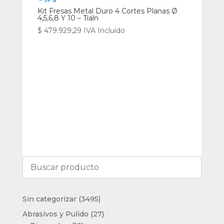
Kit Fresas Metal Duro 4 Cortes Planas Ø
4,5,6,8 Y 10 – Tialn
$
479.929,29
IVA Incluido
3495
Sin categorizar
3495
productos
27
Abrasivos y Pulido
27