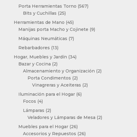
productos
567
Porta Herramientas Torno
567
25
productos
Bits y Cuchillas
25
productos
45
Herramientas de Mano
45
productos
9
Manijas porta Macho y Cojinete
9
productos
7
Máquinas Neumáticas
7
productos
13
Rebarbadores
13
productos
34
Hogar, Muebles y Jardín
34
2
productos
Bazar y Cocina
2
productos
2
Almacenamiento y Organización
2
2
productos
Porta Condimentos
2
productos
2
Vinagreras y Aceiteras
2
productos
6
Iluminación para el Hogar
6
4
productos
Focos
4
productos
2
Lámparas
2
productos
2
Veladores y Lámparas de Mesa
2
productos
26
Muebles para el Hogar
26
productos
26
Accesorios y Repuestos
26