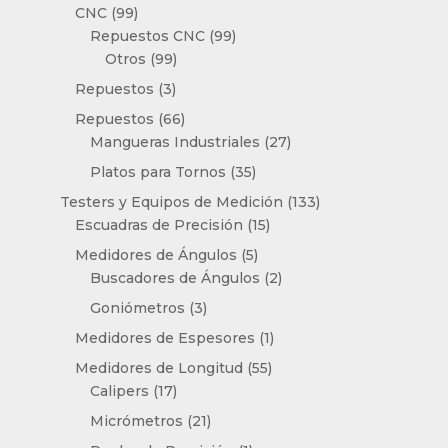
producto
99
CNC
99
productos
99
Repuestos CNC
99
99
productos
Otros
99
productos
3
Repuestos
3
productos
66
Repuestos
66
productos
27
Mangueras Industriales
27
productos
35
Platos para Tornos
35
productos
133
Testers y Equipos de Medición
133
15
productos
Escuadras de Precisión
15
productos
5
Medidores de Ángulos
5
productos
2
Buscadores de Ángulos
2
productos
3
Goniómetros
3
productos
1
Medidores de Espesores
1
producto
55
Medidores de Longitud
55
17
productos
Calipers
17
productos
21
Micrómetros
21
productos