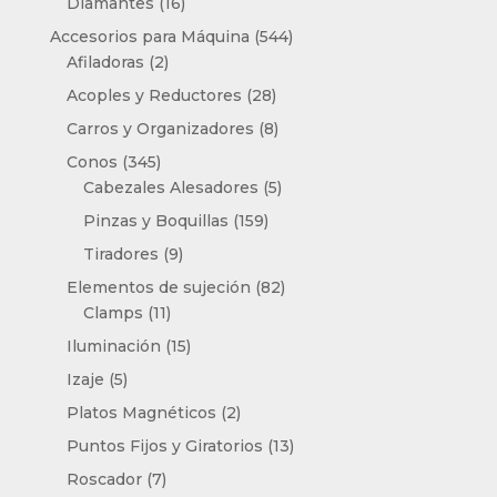
16
productos
Diamantes
16
productos
544
Accesorios para Máquina
544
2
productos
Afiladoras
2
productos
28
Acoples y Reductores
28
productos
8
Carros y Organizadores
8
productos
345
Conos
345
productos
5
Cabezales Alesadores
5
productos
159
Pinzas y Boquillas
159
productos
9
Tiradores
9
productos
82
Elementos de sujeción
82
11
productos
Clamps
11
productos
15
Iluminación
15
productos
5
Izaje
5
productos
2
Platos Magnéticos
2
productos
13
Puntos Fijos y Giratorios
13
productos
7
Roscador
7