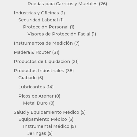
productos
26
Ruedas para Carritos y Muebles
26
productos
1
Industrias y Oficinas
1
1
producto
Seguridad Laboral
1
producto
1
Protección Personal
1
producto
1
Visores de Protección Facial
1
producto
7
Instrumentos de Medición
7
productos
31
Madera & Router
31
productos
21
Productos de Liquidación
21
productos
38
Productos Industriales
38
5
productos
Grabado
5
productos
14
Lubricantes
14
productos
8
Picos de Arenar
8
8
productos
Metal Duro
8
productos
5
Salud y Equipamiento Médico
5
5
productos
Equipamiento Médico
5
productos
5
Instrumental Médico
5
5
productos
Jeringas
5