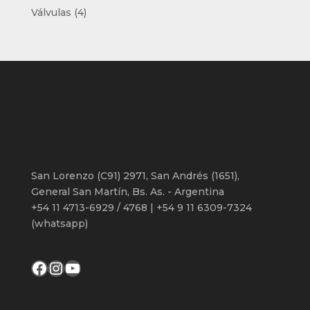
productos
4
Válvulas
4
productos
San Lorenzo (C91) 2971, San Andrés (1651),
General San Martín, Bs. As. - Argentina
+54 11 4713-6929 / 4768 | +54 9 11 6309-7324
(whatsapp)
Facebook
Instagram
YouTube