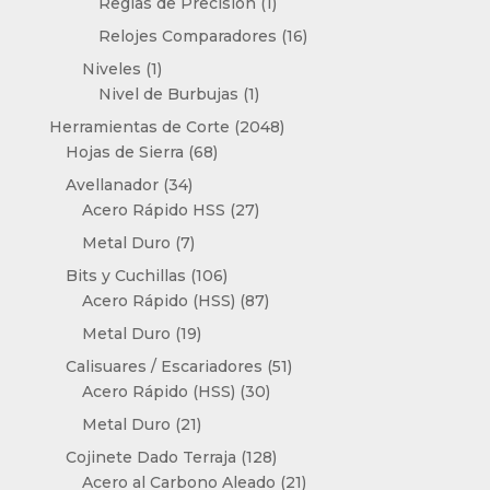
1
Reglas de Precisión
1
producto
16
Relojes Comparadores
16
productos
1
Niveles
1
producto
1
Nivel de Burbujas
1
producto
2048
Herramientas de Corte
2048
68
productos
Hojas de Sierra
68
productos
34
Avellanador
34
productos
27
Acero Rápido HSS
27
productos
7
Metal Duro
7
productos
106
Bits y Cuchillas
106
productos
87
Acero Rápido (HSS)
87
productos
19
Metal Duro
19
productos
51
Calisuares / Escariadores
51
30
productos
Acero Rápido (HSS)
30
productos
21
Metal Duro
21
productos
128
Cojinete Dado Terraja
128
productos
21
Acero al Carbono Aleado
21