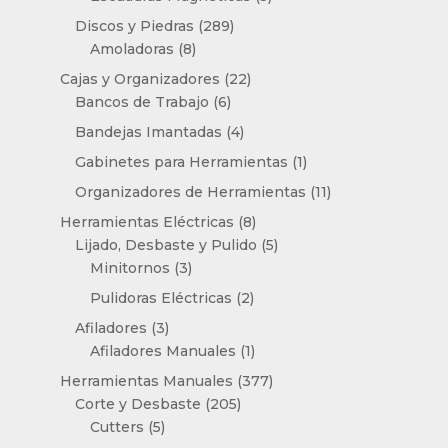
productos
289
Discos y Piedras
289
8
productos
Amoladoras
8
productos
22
Cajas y Organizadores
22
6
productos
Bancos de Trabajo
6
productos
4
Bandejas Imantadas
4
productos
1
Gabinetes para Herramientas
1
producto
11
Organizadores de Herramientas
11
productos
8
Herramientas Eléctricas
8
productos
5
Lijado, Desbaste y Pulido
5
3
productos
Minitornos
3
productos
2
Pulidoras Eléctricas
2
productos
3
Afiladores
3
productos
1
Afiladores Manuales
1
producto
377
Herramientas Manuales
377
205
productos
Corte y Desbaste
205
5
productos
Cutters
5