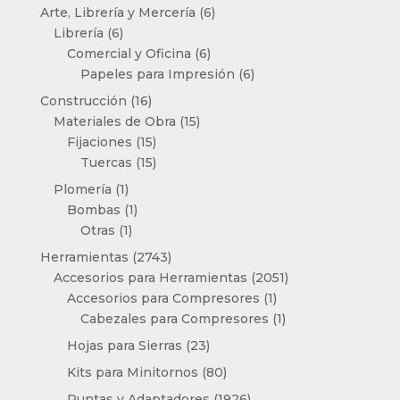
productos
6
Arte, Librería y Mercería
6
6
productos
Librería
6
productos
6
Comercial y Oficina
6
productos
6
Papeles para Impresión
6
productos
16
Construcción
16
productos
15
Materiales de Obra
15
15
productos
Fijaciones
15
productos
15
Tuercas
15
productos
1
Plomería
1
producto
1
Bombas
1
1
producto
Otras
1
producto
2743
Herramientas
2743
productos
2051
Accesorios para Herramientas
2051
1
productos
Accesorios para Compresores
1
producto
1
Cabezales para Compresores
1
producto
23
Hojas para Sierras
23
productos
80
Kits para Minitornos
80
productos
1926
Puntas y Adaptadores
1926