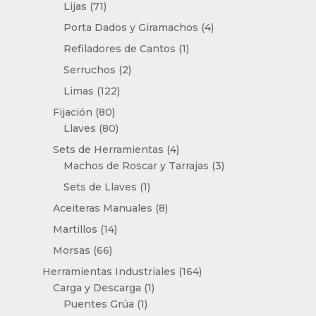
productos
71
Lijas
71
productos
4
Porta Dados y Giramachos
4
productos
1
Refiladores de Cantos
1
producto
2
Serruchos
2
productos
122
Limas
122
productos
80
Fijación
80
productos
80
Llaves
80
productos
4
Sets de Herramientas
4
productos
3
Machos de Roscar y Tarrajas
3
productos
1
Sets de Llaves
1
producto
8
Aceiteras Manuales
8
productos
14
Martillos
14
productos
66
Morsas
66
productos
164
Herramientas Industriales
164
1
productos
Carga y Descarga
1
1
producto
Puentes Grúa
1