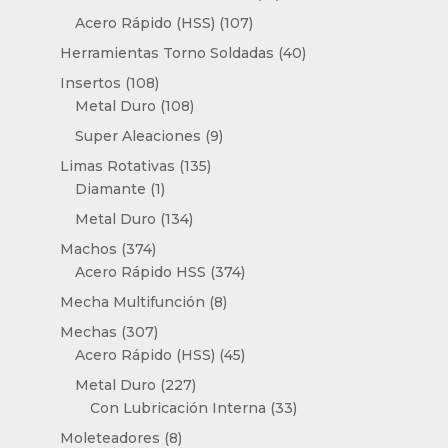
productos
107
Acero Rápido (HSS)
107
productos
40
Herramientas Torno Soldadas
40
productos
108
Insertos
108
productos
108
Metal Duro
108
productos
9
Super Aleaciones
9
productos
135
Limas Rotativas
135
1
productos
Diamante
1
producto
134
Metal Duro
134
productos
374
Machos
374
productos
374
Acero Rápido HSS
374
productos
8
Mecha Multifunción
8
productos
307
Mechas
307
productos
45
Acero Rápido (HSS)
45
productos
227
Metal Duro
227
productos
33
Con Lubricación Interna
33
productos
8
Moleteadores
8